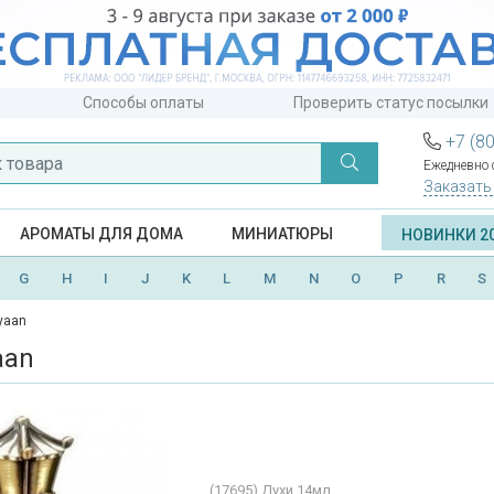
Способы оплаты
Проверить статус посылки
+7 (8
Ежедневно с
Заказать
АРОМАТЫ ДЛЯ ДОМА
МИНИАТЮРЫ
НОВИНКИ 2
G
H
I
J
K
L
M
N
O
P
R
S
yaan
aan
(17695)
Духи 14мл