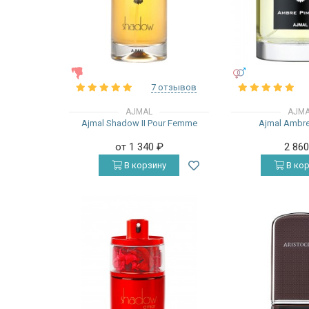
ЖЕНСКИЕ
УНИСЕКС
7 отзывов
AJMAL
AJM
Ajmal Shadow II Pour Femme
Ajmal Ambre
от 1 340
₽
2 86
В корзину
В кор