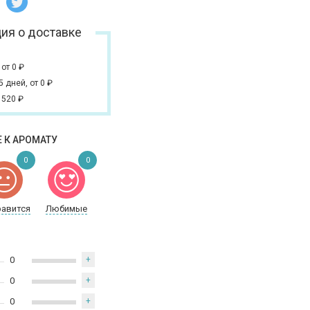
ия о доставке
,
от 0
₽
 5 дней,
от 0
₽
 520
₽
 К АРОМАТУ
0
0
равится
Любимые
0
+
0
+
0
+