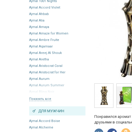
Ajmal 1001 Nights
Ajmal Accord Violet
Ajmal Ahbab
Ajmal Alia
Ajmal Amaya
Ajmal Amaze for Women
Ajmal Ambre Fruite
Ajmal Aqamaar
Ajmal Areej Al Shouk
Ajmal Aretha
Ajmal Aristocrat Coral
Ajmal Aristocrat for Her
Ajmal Aurum
Ajmal Aurum Summer
Ajmal Bling Noir
Показать все
ДЛЯ МУЖЧИН
Понравился аромат 
Ajmal Accord Boise
друзьями в социальн
Ajmal Alcheme