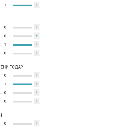
1
+
0
+
0
+
1
+
0
+
МЕНИ ГОДА?
0
+
1
+
0
+
0
+
Н
0
+