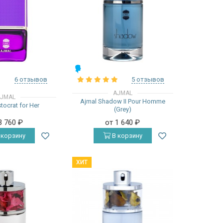
МУЖСКИЕ
6 отзывов
5 отзывов
AJMAL
JMAL
Ajmal Shadow II Pour Homme
tocrat for Her
(Grey)
3 760
₽
от 1 640
₽
 корзину
В корзину
ХИТ