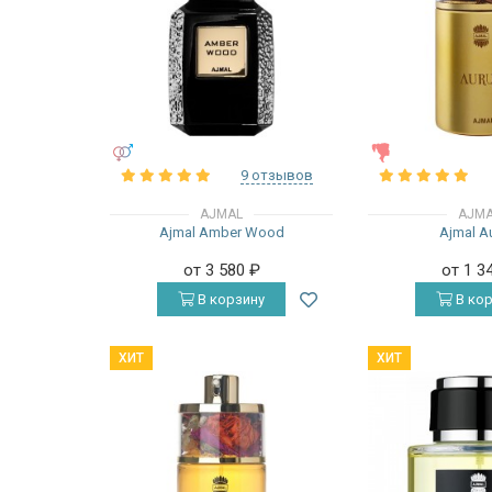
УНИСЕКС
ЖЕНСКИЕ
9 отзывов
AJMAL
AJM
Ajmal Amber Wood
Ajmal A
от 3 580
₽
от 1 3
В корзину
В кор
ХИТ
ХИТ