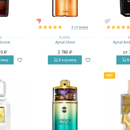
ЖЕНСКИЕ
УНИСЕКС
3 отзыва
AL
AJMAL
A
stocrat
Ajmal Shine
Ajmal Am
10
₽
2 780
₽
от 
зину
В корзину
В
ХИТ