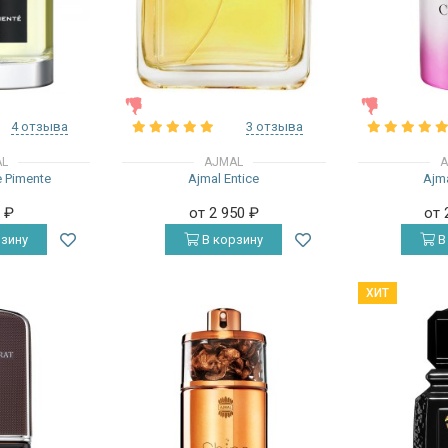
ЖЕНСКИЕ
ЖЕНСКИЕ
4 отзыва
3 отзыва
AL
AJMAL
A
 Pimente
Ajmal Entice
Ajma
0
₽
от 2 950
₽
от 
зину
В корзину
В
ХИТ