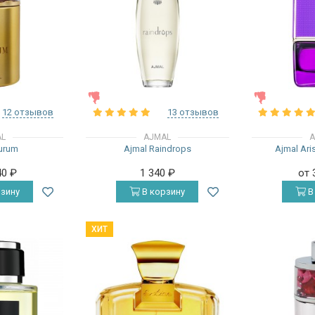
ЖЕНСКИЕ
ЖЕНСКИЕ
12 отзывов
13 отзывов
AL
AJMAL
A
urum
Ajmal Raindrops
Ajmal Aris
40
₽
1 340
₽
от 
зину
В корзину
В
ХИТ