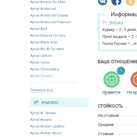
Ajmal Amaze for Men
Ajmal Aristocrat
Информац
Ajmal Aristocrat Coastal
Ajmal Aristocrat Platinum
г. Москва
Ajmal Avid
Курьер
—
2 - 5 дней
Ajmal Believe for Him
Пункт выдачи
—
2 -
Ajmal Black Onyx
Почта России
—
,
от
Ajmal Blu By for Men
Ajmal Carbon
ВАШЕ ОТНОШЕНИЕ
Ajmal Cento
Ajmal Chemystery
1
Ajmal Chivalry
Ajmal Emerald Coast For Him
Показать все
Нравится
Не н
УНИСЕКС
СТОЙКОСТЬ
Ajmal Al Janaan
Не стойкий
Ajmal Amaris
Средний
Ajmal Amber Leather
Ajmal Amber Musc
Стойкий