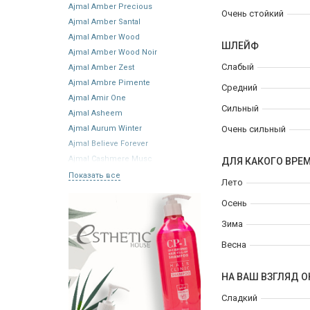
Ajmal Amber Precious
Очень стойкий
Ajmal Amber Santal
Ajmal Amber Wood
ШЛЕЙФ
Ajmal Amber Wood Noir
Слабый
Ajmal Amber Zest
Ajmal Ambre Pimente
Средний
Ajmal Amir One
Сильный
Ajmal Asheem
Ajmal Aurum Winter
Очень сильный
Ajmal Believe Forever
Ajmal Cashmere Musc
ДЛЯ КАКОГО ВРЕ
Показать все
Лето
Осень
Зима
Весна
НА ВАШ ВЗГЛЯД О
Сладкий