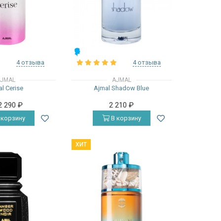
МУЖСКИЕ
4 отзыва
4 отзыва
JMAL
AJMAL
l Cerise
Ajmal Shadow Blue
2 290
₽
2 210
₽
 корзину
В корзину
ХИТ