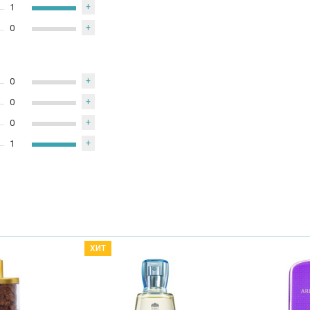
1
+
0
+
0
+
0
+
0
+
1
+
ХИТ