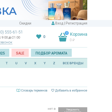
Скидки
Вход
|
Регистрация
00) 555-61-51
0
Корзина
0
 9:00 до 21:00
0
₽
 звонок
025
SALE
ПОДБОР АРОМАТА
T
U
V
X
Y
Z
ВСЕ БРЕНДЫ
Словарь терминов
Добавить в избранное
нет в
Уведомить