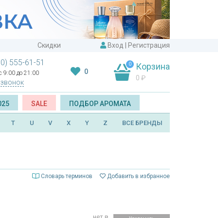
Скидки
Вход
|
Регистрация
00) 555-61-51
0
Корзина
0
 9:00 до 21:00
0
₽
 звонок
025
SALE
ПОДБОР АРОМАТА
T
U
V
X
Y
Z
ВСЕ БРЕНДЫ
Словарь терминов
Добавить в избранное
нет в