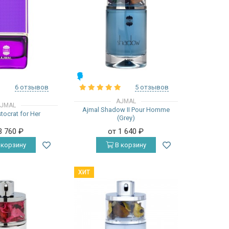
МУЖСКИЕ
6 отзывов
5 отзывов
AJMAL
JMAL
Ajmal Shadow II Pour Homme
tocrat for Her
(Grey)
3 760
₽
от 1 640
₽
 корзину
В корзину
ХИТ