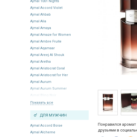
Ajmal 1001 Nights
Ajmal Accord Violet
Ajmal Ahbab
Ajmal Alia
Ajmal Amaya
Ajmal Amaze for Women
Ajmal Ambre Fruite
Ajmal Aqamaar
Ajmal Areej Al Shouk
Ajmal Aretha
Ajmal Aristocrat Coral
Ajmal Aristocrat for Her
Ajmal Aurum
Ajmal Aurum Summer
Ajmal Bling Noir
Показать все
ДЛЯ МУЖЧИН
Понравился аромат 
Ajmal Accord Boise
друзьями в социальн
Ajmal Alcheme