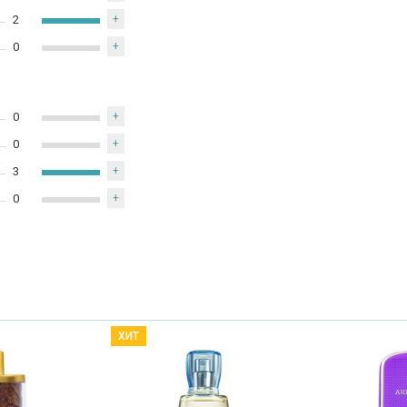
2
+
0
+
0
+
0
+
3
+
0
+
ХИТ