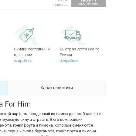
Уведомить
о поступлении
наличии
Скидки постоянным
Быстрая доставка по
клиентам
России
подробнее
подробнее
Характеристики
a For Him
мужской парфюм, созданный из самых разнообразных и
 мужскую силу и страсть. В его композиции
амота, грейпфрута и лимона, которые сменяются
на, перца и снова бергамота, грейпфрута и лимона.