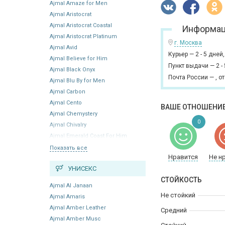
Ajmal Amaze for Men
Ajmal Aristocrat
Ajmal Aristocrat Coastal
Информац
Ajmal Aristocrat Platinum
г. Москва
Ajmal Avid
Курьер
—
2 - 5 дней
Ajmal Believe for Him
Пункт выдачи
—
2 -
Ajmal Black Onyx
Почта России
—
,
от
Ajmal Blu By for Men
Ajmal Carbon
Ajmal Cento
ВАШЕ ОТНОШЕНИЕ
Ajmal Chemystery
0
Ajmal Chivalry
Ajmal Emerald Coast For Him
Показать все
Нравится
Не н
УНИСЕКС
СТОЙКОСТЬ
Ajmal Al Janaan
Не стойкий
Ajmal Amaris
Ajmal Amber Leather
Средний
Ajmal Amber Musc