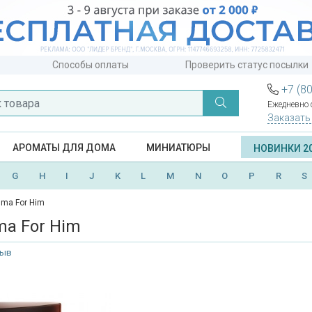
Способы оплаты
Проверить статус посылки
+7 (8
Ежедневно с
Заказать
АРОМАТЫ ДЛЯ ДОМА
МИНИАТЮРЫ
НОВИНКИ 2
G
H
I
J
K
L
M
N
O
P
R
S
gma For Him
ma For Him
зыв