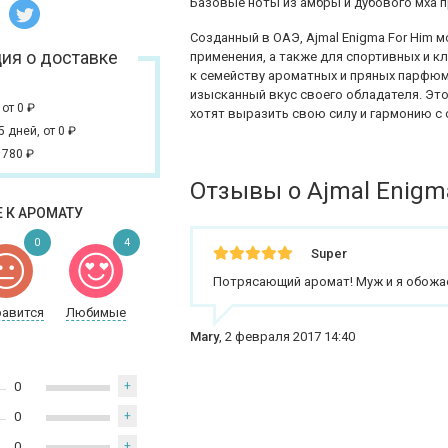
Базовые ноты из амбры и дубового мха 
Созданный в ОАЭ, Ajmal Enigma For Him 
ия о доставке
применения, а также для спортивных и к
к семейству ароматных и пряных парфюм
изысканный вкус своего обладателя. Эт
,
от 0
₽
хотят выразить свою силу и гармонию 
 5 дней,
от 0
₽
 780
₽
Отзывы о Ajmal Enigm
 К АРОМАТУ
0
4
Super
Потрясающий аромат! Муж и я обожае
равится
Любимые
Mary
,
2 февраля 2017 14:40
0
+
0
+
0
+