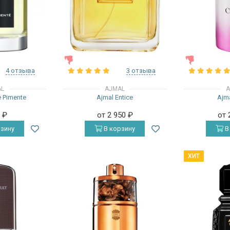
ЖЕНСКИЕ
ЖЕНСКИЕ
4 отзыва
3 отзыва
AL
AJMAL
A
 Pimente
Ajmal Entice
Ajma
0
₽
от 2 950
₽
от 
зину
В корзину
В
ХИТ