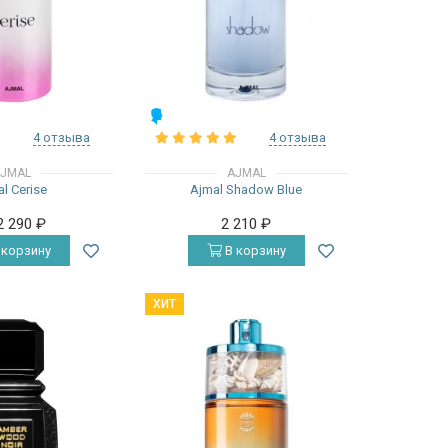
МУЖСКИЕ
4 отзыва
4 отзыва
JMAL
AJMAL
l Cerise
Ajmal Shadow Blue
2 290
₽
2 210
₽
 корзину
В корзину
ХИТ