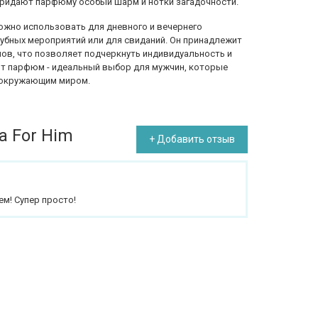
придают парфюму особый шарм и нотки загадочности.
можно использовать для дневного и вечернего
лубных мероприятий или для свиданий. Он принадлежит
ов, что позволяет подчеркнуть индивидуальность и
от парфюм - идеальный выбор для мужчин, которые
с окружающим миром.
a For Him
+ Добавить отзыв
м! Супер просто!