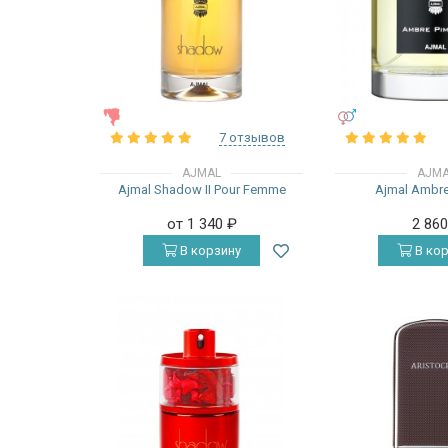
ЖЕНСКИЕ
УНИСЕКС
7 отзывов
AJMAL
AJM
Ajmal Shadow II Pour Femme
Ajmal Ambre
от 1 340
₽
2 86
В корзину
В кор