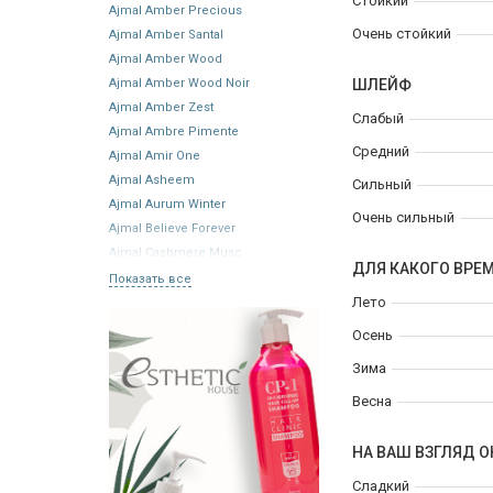
Стойкий
Ajmal Amber Precious
Очень стойкий
Ajmal Amber Santal
Ajmal Amber Wood
Ajmal Amber Wood Noir
ШЛЕЙФ
Ajmal Amber Zest
Слабый
Ajmal Ambre Pimente
Средний
Ajmal Amir One
Ajmal Asheem
Сильный
Ajmal Aurum Winter
Очень сильный
Ajmal Believe Forever
Ajmal Cashmere Musc
ДЛЯ КАКОГО ВРЕ
Показать все
Лето
Осень
Зима
Весна
НА ВАШ ВЗГЛЯД О
Сладкий