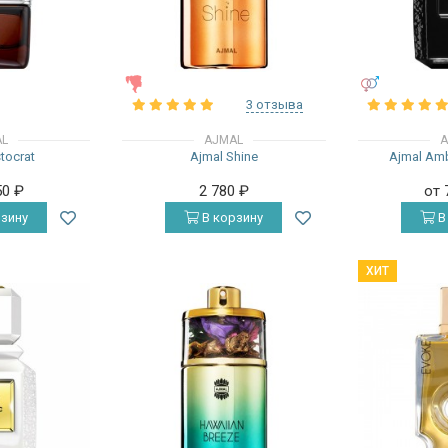
ЖЕНСКИЕ
УНИСЕКС
3 отзыва
AL
AJMAL
A
stocrat
Ajmal Shine
Ajmal Am
50
₽
2 780
₽
от 
зину
В корзину
В
ХИТ