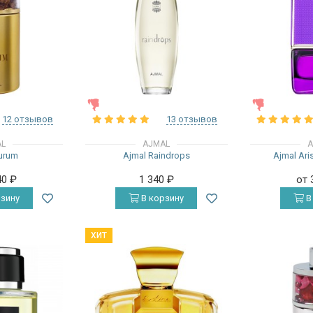
ЖЕНСКИЕ
ЖЕНСКИЕ
12 отзывов
13 отзывов
AL
AJMAL
A
urum
Ajmal Raindrops
Ajmal Aris
40
₽
1 340
₽
от 
зину
В корзину
В
ХИТ