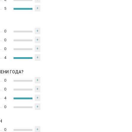
5
+
0
+
0
+
0
+
4
+
МЕНИ ГОДА?
0
+
0
+
4
+
0
+
Н
0
+