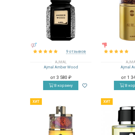
УНИСЕКС
ЖЕНСКИЕ
9 отзывов
AJMAL
AJM
Ajmal Amber Wood
Ajmal A
от 3 580
₽
от 1 3
В корзину
В кор
ХИТ
ХИТ