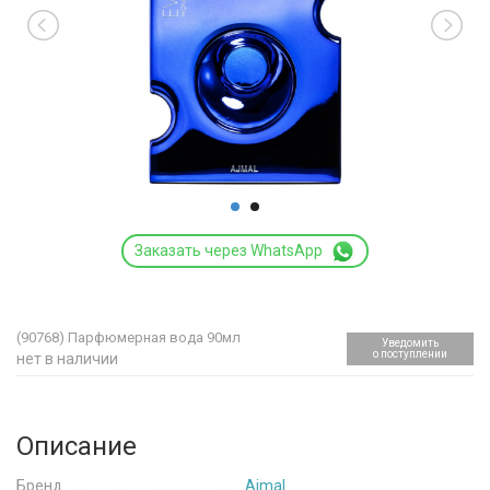
Заказать через WhatsApp
(90768)
Парфюмерная вода 90мл
Уведомить
о поступлении
нет в наличии
Описание
Бренд
Ajmal