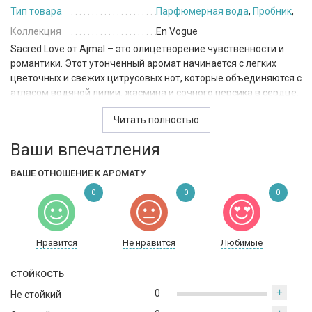
Тип товара
Парфюмерная вода
,
Пробник
,
Коллекция
En Vogue
Sacred Love от Ajmal – это олицетворение чувственности и
романтики. Этот утонченный аромат начинается с легких
цветочных и свежих цитрусовых нот, которые объединяются с
атласом водяной лилии, жасмина и сочного персика в сердце.
Базовые ноты ветивера, сандала и серой амбры придают
Читать полностью
парфюму глубину и теплоту.
Ваши впечатления
Ajmal Sacred Love идеально подходит для использования в
теплое время года, когда вечерние прогулки и романтические
ВАШЕ ОТНОШЕНИЕ К АРОМАТУ
свидания являются частью нашей повседневной жизни. Этот
аромат относится к семейству мускусных, цветочных и
0
0
0
древесных парфюмов и создан в ОАЭ.
Нравится
Не нравится
Любимые
СТОЙКОСТЬ
+
0
Не стойкий