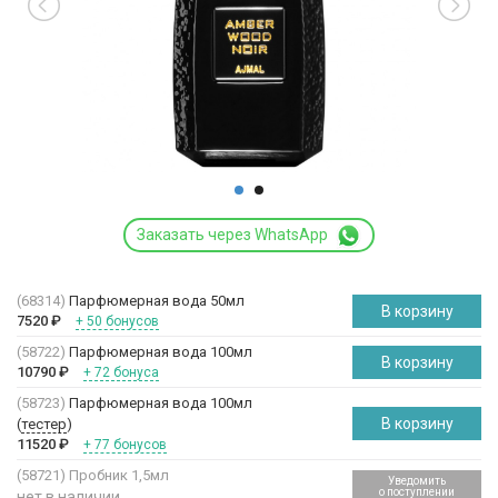
Заказать через WhatsApp
(68314)
Парфюмерная вода 50мл
В корзину
7520
₽
+ 50 бонусов
(58722)
Парфюмерная вода 100мл
В корзину
10790
₽
+ 72 бонуса
(58723)
Парфюмерная вода 100мл
В корзину
(
тестер
)
11520
₽
+ 77 бонусов
(58721)
Пробник 1,5мл
Уведомить
о поступлении
нет в наличии