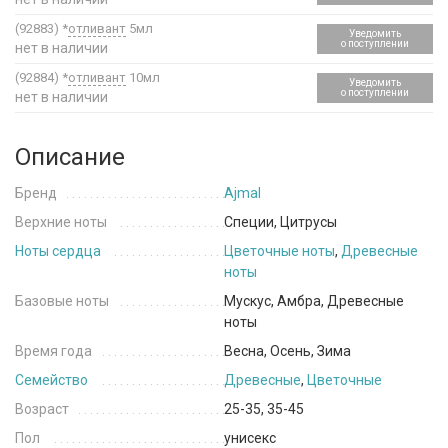
(92883)
*
отливант
5мл
Уведомить
о поступлении
нет в наличии
(92884)
*
отливант
10мл
Уведомить
о поступлении
нет в наличии
Описание
Бренд
Ajmal
Верхние ноты
Специи, Цитрусы
Ноты сердца
Цветочные ноты
,
Древесные
ноты
Базовые ноты
Мускус, Амбра, Древесные
ноты
Время года
Весна, Осень, Зима
Семейство
Древесные
,
Цветочные
Возраст
25-35, 35-45
Пол
унисекс