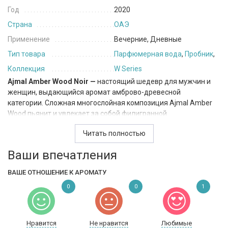
Год
2020
Страна
ОАЭ
Применение
Вечерние, Дневные
Тип товара
Парфюмерная вода
,
Пробник
,
Коллекция
W Series
Ajmal Amber Wood Noir —
настоящий шедевр для мужчин и
женщин, выдающийся аромат амброво-древесной
категории. Сложная многослойная композиция Ajmal Amber
Wood пьянит и увлекает за собой филигранной
отточенностью звучания амбры. Чувственная и мощная
Читать полностью
мелодия открывается нотами пряностей, настоянных на
яблоках, сопровождаемых отголосками белого перца и
Ваши впечатления
лаванды с привкусом кардамона. Древесное сердце
сопровождается нежным пением фиалки с хвойными
ВАШЕ ОТНОШЕНИЕ К АРОМАТУ
оттенками кедра, а база сформирована амброй и пачули.
0
0
1
Нравится
Не нравится
Любимые