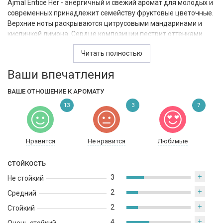
Ajmal Entice Her - энергичный и свежий аромат для молодых и
современных принадлежит семейству фруктовые цветочные.
Верхние ноты раскрываются цитрусовыми мандаринами и
кислинкой лимона. Сердце композиции пестрит оттенками
туберозы и жасмина. Стойкое и продолжительное звучание
Читать полностью
сандала, мускуса и вирджинского кедра завершает
парфюмерную пирамиду. Навеваемые эмоции и ассоциации:
Ваши впечатления
тенденциозный, гипнотический, хмельной, надменный,
ненавязчивый. Гармония тела и парфюма порождает
ВАШЕ ОТНОШЕНИЕ К АРОМАТУ
немыслимые соблазны, помогая женщине раскрыть свою
13
3
7
женственность, подчеркнуть свою уникальность.
Нравится
Не нравится
Любимые
СТОЙКОСТЬ
+
3
Не стойкий
+
2
Средний
+
2
Стойкий
+
4