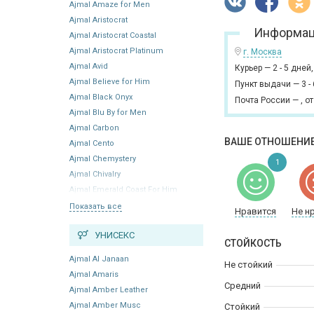
Ajmal Amaze for Men
Ajmal Aristocrat
Информац
Ajmal Aristocrat Coastal
Ajmal Aristocrat Platinum
г. Москва
Ajmal Avid
Курьер
—
2 - 5 дней
Ajmal Believe for Him
Пункт выдачи
—
3 -
Ajmal Black Onyx
Почта России
—
,
от
Ajmal Blu By for Men
Ajmal Carbon
ВАШЕ ОТНОШЕНИЕ
Ajmal Cento
Ajmal Chemystery
1
Ajmal Chivalry
Ajmal Emerald Coast For Him
Показать все
Нравится
Не н
УНИСЕКС
СТОЙКОСТЬ
Ajmal Al Janaan
Не стойкий
Ajmal Amaris
Средний
Ajmal Amber Leather
Ajmal Amber Musc
Стойкий