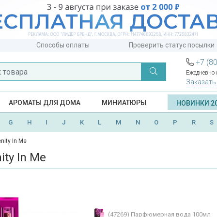
Способы оплаты
Проверить статус посылки
+7 (8
Ежедневно с
Заказать
АРОМАТЫ ДЛЯ ДОМА
МИНИАТЮРЫ
НОВИНКИ 2
G
H
I
J
K
L
M
N
O
P
R
S
nity In Me
ity In Me
(47269)
Парфюмерная вода 100мл