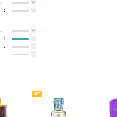
0
+
0
+
0
+
1
+
0
+
0
+
ХИТ