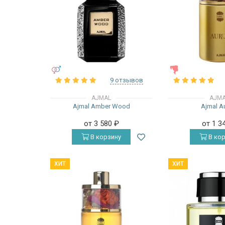
УНИСЕКС
ЖЕНСКИЕ
9 отзывов
AJMAL
AJM
Ajmal Amber Wood
Ajmal A
от 3 580
₽
от 1 3
В корзину
В кор
ХИТ
ХИТ