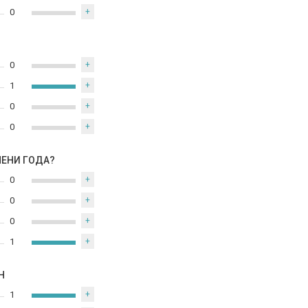
0
+
0
+
1
+
0
+
0
+
МЕНИ ГОДА?
0
+
0
+
0
+
1
+
Н
1
+