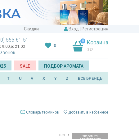
Скидки
Вход
|
Регистрация
00) 555-61-51
0
Корзина
0
 9:00 до 21:00
0
₽
 звонок
025
SALE
ПОДБОР АРОМАТА
T
U
V
X
Y
Z
ВСЕ БРЕНДЫ
Словарь терминов
Добавить в избранное
нет в
Уведомить