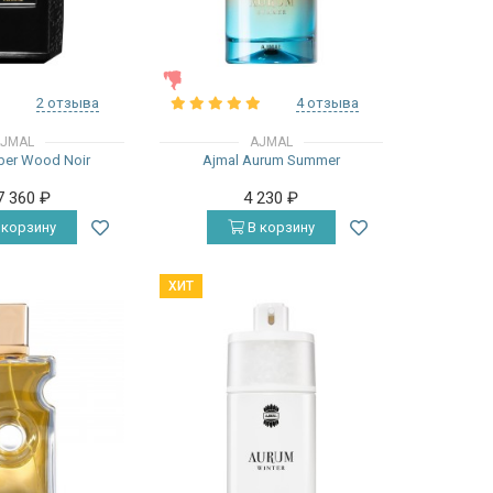
ЖЕНСКИЕ
2 отзыва
4 отзыва
JMAL
AJMAL
ber Wood Noir
Ajmal Aurum Summer
7 360
₽
4 230
₽
 корзину
В корзину
ХИТ