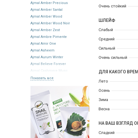
Ajmal Amber Precious
Очень стойкий
Ajmal Amber Santal
Ajmal Amber Wood
ШЛЕЙФ
Ajmal Amber Wood Noir
Слабый
Ajmal Amber Zest
Ajmal Ambre Pimente
Средний
Ajmal Amir One
Сильный
Ajmal Asheem
Ajmal Aurum Winter
Очень сильный
Ajmal Believe Forever
Ajmal Cashmere Musc
ДЛЯ КАКОГО ВРЕ
Показать все
Лето
Осень
Зима
Весна
НА ВАШ ВЗГЛЯД О
Сладкий