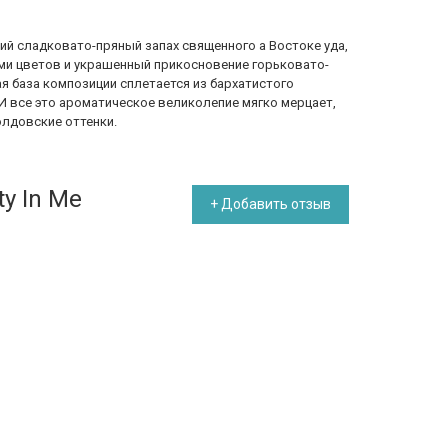
ий сладковато-пряный запах священного а Востоке уда,
ми цветов и украшенный прикосновение горьковато-
ая база композиции сплетается из бархатистого
 И все это ароматическое великолепие мягко мерцает,
лдовские оттенки.
ty In Me
+ Добавить отзыв