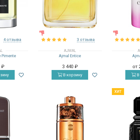
ЖЕНСКИЕ
ЖЕНСКИЕ
4 отзыва
3 отзыва
AL
AJMAL
A
 Pimente
Ajmal Entice
Ajma
0
₽
3 440
₽
от 
зину
В корзину
В
ХИТ