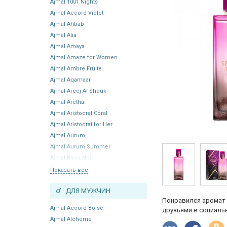
Ajmal 1001 Nights
Ajmal Accord Violet
Ajmal Ahbab
Ajmal Alia
Ajmal Amaya
Ajmal Amaze for Women
Ajmal Ambre Fruite
Ajmal Aqamaar
Ajmal Areej Al Shouk
Ajmal Aretha
Ajmal Aristocrat Coral
Ajmal Aristocrat for Her
Ajmal Aurum
Ajmal Aurum Summer
Ajmal Bling Noir
Показать все
ДЛЯ МУЖЧИН
Понравился аромат 
Ajmal Accord Boise
друзьями в социальн
Ajmal Alcheme