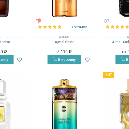
ЖЕНСКИЕ
УНИСЕКС
3 отзыва
AL
AJMAL
A
stocrat
Ajmal Shine
Ajmal Am
10
₽
3 110
₽
от 
зину
В корзину
В
ХИТ