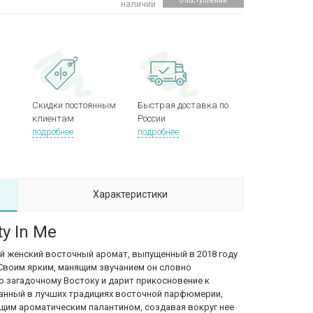
о поступлении
наличии
Скидки постоянным
Быстрая доставка по
клиентам
России
подробнее
подробнее
Характеристики
y In Me
й женский восточный аромат, выпущенный в 2018 году
Своим ярким, манящим звучанием он словно
о загадочному Востоку и дарит прикосновение к
данный в лучших традициях восточной парфюмерии,
щим ароматическим палантином, создавая вокруг нее