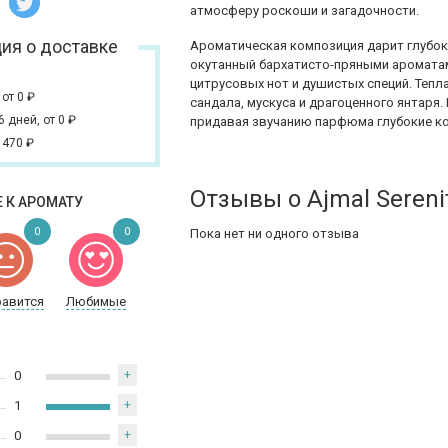
атмосферу роскоши и загадочности.
ия о доставке
Ароматическая композиция дарит глубок
окутанный бархатисто-пряными аромата
цитрусовых нот и душистых специй. Тепл
,
от 0
₽
сандала, мускуса и драгоценного янтаря.
 6 дней,
от 0
₽
придавая звучанию парфюма глубокие ко
 470
₽
Отзывы о Ajmal Sereni
 К АРОМАТУ
0
0
Пока нет ни одного отзыва
равится
Любимые
0
+
1
+
0
+