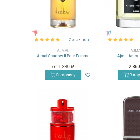
ЖЕНСКИЕ
УНИСЕКС
7 отзывов
AJMAL
AJM
Ajmal Shadow II Pour Femme
Ajmal Ambre
от 1 340
₽
2 86
В корзину
В кор