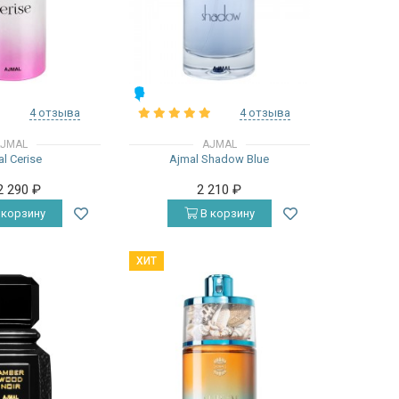
МУЖСКИЕ
4 отзыва
4 отзыва
JMAL
AJMAL
l Cerise
Ajmal Shadow Blue
2 290
₽
2 210
₽
 корзину
В корзину
ХИТ