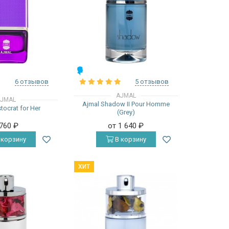
МУЖСКИЕ
6 отзывов
5 отзывов
AJMAL
JMAL
Ajmal Shadow II Pour Homme
tocrat for Her
(Grey)
 760
₽
от 1 640
₽
 корзину
В корзину
ХИТ