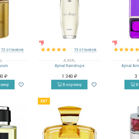
ЖЕНСКИЕ
ЖЕНСКИЕ
12 отзывов
13 отзывов
AL
AJMAL
A
urum
Ajmal Raindrops
Ajmal Aris
40
₽
1 340
₽
3
зину
В корзину
В
ХИТ