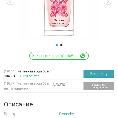
Заказать через WhatsApp
(19164)
Туалетная вода 50 мл.
В корзину
18450
₽
+ 123 бонуса
(19277)
Туалетная вода 50 мл. (
тестер
)
Уведомить
о поступлении
нет в наличии
Описание
Бренд
Givenchy