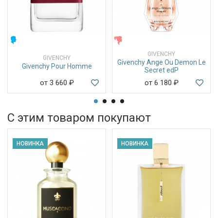
МУЖСКИЕ
ЖЕНСКИЕ
GIVENCHY
GIVENCHY
Givenchy Ange Ou Demon Le
Givenchy Pour Homme
Secret edP
от 3 660
₽
от 6 180
₽
С этим товаром покупают
НОВИНКА
НОВИНКА