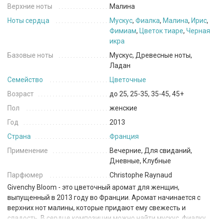
Верхние ноты
Малина
Ноты сердца
Мускус
,
Фиалка
,
Малина
,
Ирис
,
Фимиам
,
Цветок тиаре
,
Черная
икра
Базовые ноты
Мускус, Древесные ноты,
Ладан
Семейство
Цветочные
Возраст
до 25, 25-35, 35-45, 45+
Пол
женские
Год
2013
Страна
Франция
Применение
Вечерние, Для свиданий,
Дневные, Клубные
Парфюмер
Christophe Raynaud
Givenchy Bloom - это цветочный аромат для женщин,
выпущенный в 2013 году во Франции. Аромат начинается с
верхних нот малины, которые придают ему свежесть и
сладость. В сердце композиции можно найти мускус, фиалку,