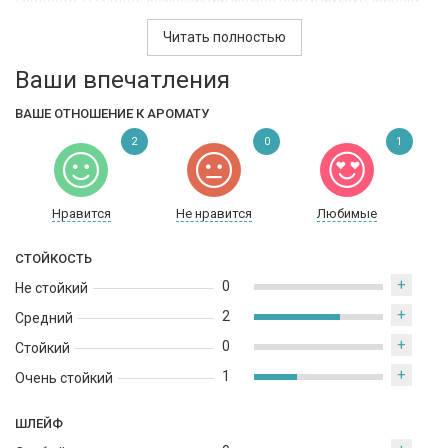
малину, ирис, фимиам, цветок тиаре и черную икру, которые
Читать полностью
создают роскошную и элегантную композицию. Базовые ноты
состоят из мускуса, древесных нот и ладана, которые придают
Ваши впечатления
аромату стойкость и глубину. Givenchy Bloom - это аромат для
женщин, которые хотят почувствовать себя прекрасными и
ВАШЕ ОТНОШЕНИЕ К АРОМАТУ
изысканными, и которые ценят чувственность и элегантность.
2
0
1
Нравится
Не нравится
Любимые
СТОЙКОСТЬ
+
0
Не стойкий
+
2
Средний
+
0
Стойкий
+
1
Очень стойкий
ШЛЕЙФ