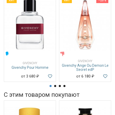
ХИТ
ХИТ
−20%
МУЖСКИЕ
ЖЕНСКИЕ
GIVENCHY
GIVENCHY
Givenchy Ange Ou Demon Le
Givenchy Pour Homme
Secret edP
от 3 680
₽
от 6 180
₽
С этим товаром покупают