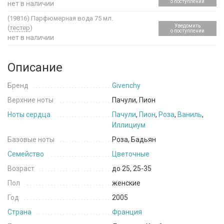
о поступлении
нет в наличии
(19816)
Парфюмерная вода 75 мл.
Уведомить
(
тестер
)
о поступлении
нет в наличии
Описание
Бренд
Givenchy
Верхние ноты
Пачули, Пион
Ноты сердца
Пачули
,
Пион
,
Роза
,
Ваниль
,
Иллициум
Базовые ноты
Роза, Бадьян
Семейство
Цветочные
Возраст
до 25, 25-35
Пол
женские
Год
2005
Страна
Франция