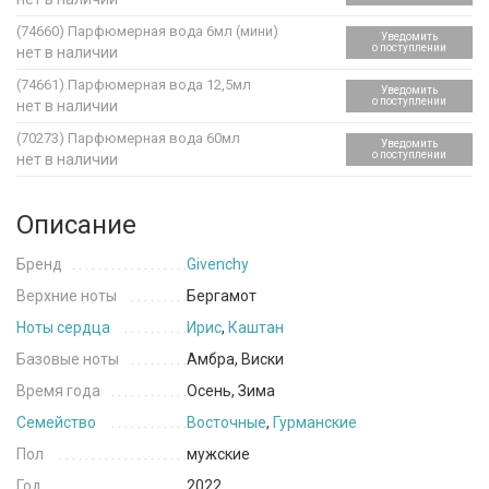
(74660)
Парфюмерная вода 6мл (мини)
Уведомить
о поступлении
нет в наличии
(74661)
Парфюмерная вода 12,5мл
Уведомить
о поступлении
нет в наличии
(70273)
Парфюмерная вода 60мл
Уведомить
о поступлении
нет в наличии
Описание
Бренд
Givenchy
Верхние ноты
Бергамот
Ноты сердца
Ирис
,
Каштан
Базовые ноты
Амбра, Виски
Время года
Осень, Зима
Семейство
Восточные
,
Гурманские
Пол
мужские
Год
2022