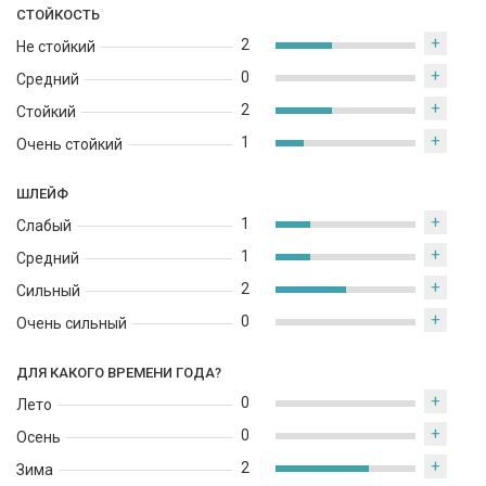
СТОЙКОСТЬ
уверенность.
+
2
Не стойкий
+
0
Средний
+
2
Стойкий
+
1
Очень стойкий
ШЛЕЙФ
+
1
Слабый
+
1
Средний
+
2
Сильный
+
0
Очень сильный
ДЛЯ КАКОГО ВРЕМЕНИ ГОДА?
+
0
Лето
+
0
Осень
+
2
Зима