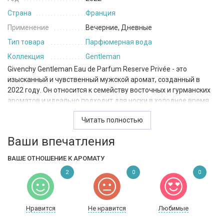
Страна
Франция
Применение
Вечерние, Дневные
Тип товара
Парфюмерная вода
Коллекция
Gentleman
Givenchy Gentleman Eau de Parfum Reserve Privée - это
изысканный и чувственный мужской аромат, созданный в
2022 году. Он относится к семейству восточных и гурманских
ароматов и идеально подходит для носки в холодное время
года - осенью и зимой.
Читать полностью
В верхних нотах аромата солирует свежесть бергамота,
Ваши впечатления
которая дополняется нотами сердца - элегантным ирисом и
теплым каштаном. В базовых нотах раскрывается
ВАШЕ ОТНОШЕНИЕ К АРОМАТУ
насыщенная амбра, которая придает аромату глубину и
теплоту, а также ноты виски, которые придают парфюму
2
0
0
небывалую мужественность.
Givenchy Gentleman Eau de Parfum Reserve Privée идеально
Нравится
Не нравится
Любимые
подойдет для мужчин, которые ценят изысканные и
качественные ароматы, которые выражают их силу и