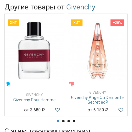
Другие товары от
Givenchy
ХИТ
ХИТ
−20%
МУЖСКИЕ
ЖЕНСКИЕ
GIVENCHY
GIVENCHY
Givenchy Ange Ou Demon Le
Givenchy Pour Homme
Secret edP
от 3 680
₽
от 6 180
₽
С этим товаром покупают