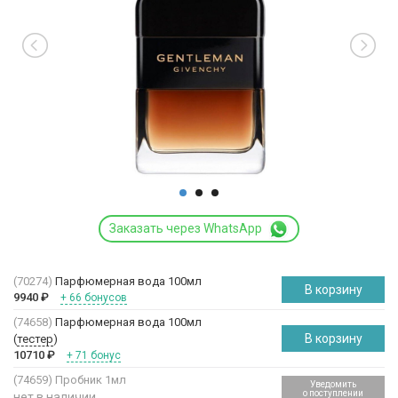
Заказать через WhatsApp
(70274)
Парфюмерная вода 100мл
В корзину
9940
₽
+ 66 бонусов
(74658)
Парфюмерная вода 100мл
В корзину
(
тестер
)
10710
₽
+ 71 бонус
(74659)
Пробник 1мл
Уведомить
о поступлении
нет в наличии