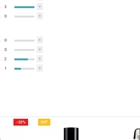
3
+
0
+
0
+
0
+
2
+
1
+
−20%
ХИТ