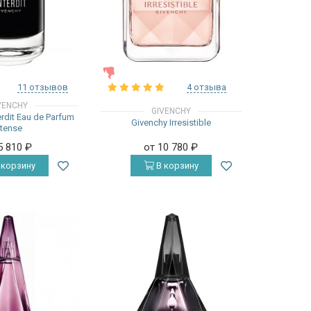
ЖЕНСКИЕ
11 отзывов
4 отзыва
VENCHY
GIVENCHY
erdit Eau de Parfum
Givenchy Irresistible
ntense
5 810
₽
от 10 780
₽
 корзину
В корзину