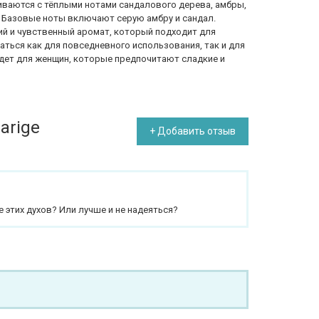
ваются с тёплыми нотами сандалового дерева, амбры,
. Базовые ноты включают серую амбру и сандал.
й и чувственный аромат, который подходит для
ться как для повседневного использования, так и для
дет для женщин, которые предпочитают сладкие и
arige
+ Добавить отзыв
 этих духов? Или лучше и не надеяться?