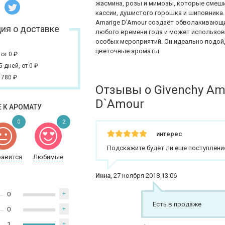
жасмина, розы и мимозы, которые смеши
кассии, душистого горошка и шиповника
Amarige D'Amour создаёт обволакивающи
ия о доставке
любого времени года и может использова
особых мероприятий. Он идеально подой
цветочные ароматы.
,
от 0
₽
 5 дней,
от 0
₽
 780
₽
Отзывы о Givenchy Am
D`Amour
 К АРОМАТУ
0
2
интерес
Подскажите будет ли еще поступление
равится
Любимые
Инна
,
27 ноября 2018 13:06
0
+
Есть в продаже
0
+
1
+