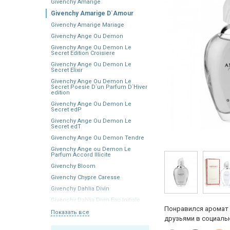
Givenchy Amarige
Givenchy Amarige D`Amour
Givenchy Amarige Mariage
Givenchy Ange Ou Demon
Givenchy Ange Ou Demon Le
Secret Edition Croisiere
Givenchy Ange Ou Demon Le
Secret Elixir
Givenchy Ange Ou Demon Le
Secret Poesie D`un Parfum D`Hiver
edition
Givenchy Ange Ou Demon Le
Secret edP
Givenchy Ange Ou Demon Le
Secret edT
Givenchy Ange Ou Demon Tendre
Givenchy Ange ou Demon Le
Parfum Accord Illicite
Givenchy Bloom
Givenchy Chypre Caresse
Givenchy Dahlia Divin
Givenchy Dahlia Divin Eau Initiale
Понравился аромат 
Показать все
друзьями в социальн