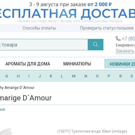
Способы оплаты
Проверить статус посылки
+7 (8
Ежедневно с
Заказать
АРОМАТЫ ДЛЯ ДОМА
МИНИАТЮРЫ
НОВИНКИ 2
G
H
I
J
K
L
M
N
O
P
R
S
hy Amarige D`Amour
marige D`Amour
зыв
(19271)
Туалетная вода 50мл (vintage)