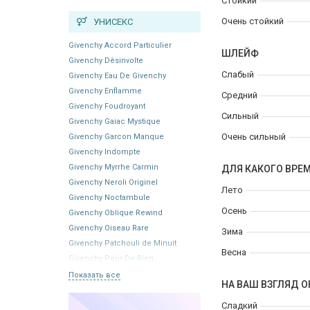
Стойкий
Очень стойкий
УНИСЕКС
Givenchy Accord Particulier
ШЛЕЙФ
Givenchy Dèsinvolte
Слабый
Givenchy Eau De Givenchy
Givenchy Enflamme
Средний
Givenchy Foudroyant
Сильный
Givenchy Gaiac Mystique
Очень сильный
Givenchy Garcon Manque
Givenchy Indompte
Givenchy Myrrhe Carmin
ДЛЯ КАКОГО ВРЕ
Givenchy Neroli Originel
Лето
Givenchy Noctambule
Осень
Givenchy Oblique Rewind
Givenchy Oiseau Rare
Зима
Givenchy Patchouli de Minuit
Весна
Givenchy Peur De Rien
Показать все
НА ВАШ ВЗГЛЯД О
Сладкий