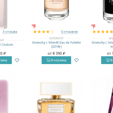
ЖЕНСКИЕ
ЖЕНСКИЕ
3 отзыва
5 отзывов
GIVENCHY
GI
CHY
Givenchy L`Interdit Eau de Toilette
Givenchy L`Int
t Couture
(2018г)
I
20
₽
от 8 390
₽
от 
зину
В корзину
В