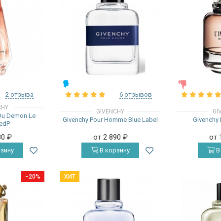
МУЖСКИЕ
ЖЕНСКИЕ
2 отзыва
6 отзывов
CHY
GIVENCHY
GI
Ou Demon Le
Givenchy Pour Homme Blue Label
Givenchy L
 edP
80
₽
от 2 890
₽
от 
зину
В корзину
В
−20%
ХИТ