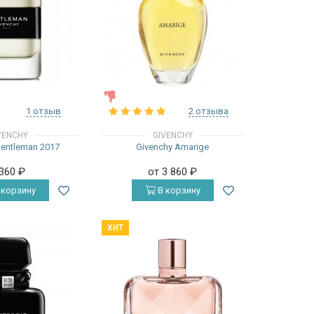
ЖЕНСКИЕ
1 отзыв
2 отзыва
VENCHY
GIVENCHY
Gentleman 2017
Givenchy Amarige
 360
₽
от 3 860
₽
 корзину
В корзину
ХИТ