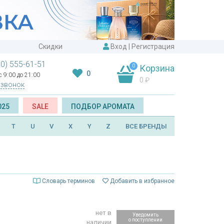
Скидки
Вход
|
Регистрация
00) 555-61-51
0
Корзина
0
 9:00 до 21:00
0
₽
 звонок
025
SALE
ПОДБОР АРОМАТА
T
U
V
X
Y
Z
ВСЕ БРЕНДЫ
Словарь терминов
Добавить в избранное
нет в
Уведомить
о поступлении
наличии