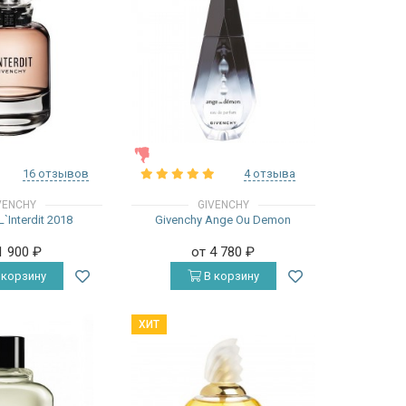
ЖЕНСКИЕ
16 отзывов
4 отзыва
VENCHY
GIVENCHY
`Interdit 2018
Givenchy Ange Ou Demon
1 900
₽
от 4 780
₽
 корзину
В корзину
ХИТ