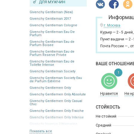
ДЛЯ МУЖЧИН
Givenchy Gentleman (New)
Информац
Givenchy Gentleman 2017
Givenchy Gentleman Cologne
г. Москва
Givenchy Gentleman Eau De
Курьер
—
2 - 5 дней
Parfum
Пункт выдачи
—
2 -
Givenchy Gentleman Eau de
Parfum Boisee
Почта России
—
,
от
Givenchy Gentleman Eau de
Parfum Reserve Privée
Givenchy Gentleman Eau de
ВАШЕ ОТНОШЕНИЕ
Toilette Intense
Givenchy Gentleman Society
1
Givenchy Gentleman Society Eau
de Parfum Extrême
Givenchy Gentlemen Only
Нравится
Не н
Givenchy Gentlemen Only Absolute
Givenchy Gentlemen Only Casual
Chic
СТОЙКОСТЬ
Givenchy Gentlemen Only Fraiche
Не стойкий
Givenchy Gentlemen Only Intense
Givenchy Insense Ultramarine
Средний
Показать все