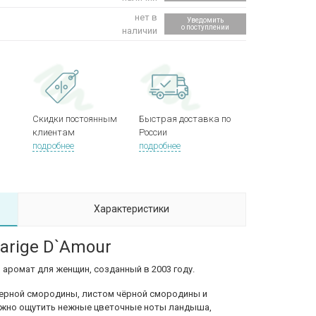
нет в
Уведомить
о поступлении
наличии
Скидки постоянным
Быстрая доставка по
клиентам
России
подробнее
подробнее
Характеристики
arige D`Amour
й аромат для женщин, созданный в 2003 году.
черной смородины, листом чёрной смородины и
ожно ощутить нежные цветочные ноты ландыша,