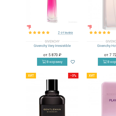
ЖЕНСКИЕ
ЖЕНСКИЕ
2 отзыва
GIVENCHY
GIVEN
Givenchy Very Irresistible
Givenchy Ho
от 5 870
₽
от 7 7
В корзину
В кор
ХИТ
−3%
ХИТ