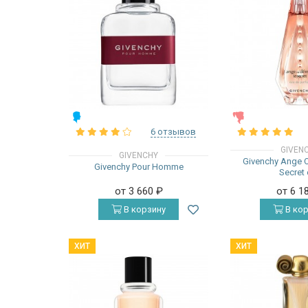
МУЖСКИЕ
ЖЕНСКИЕ
6 отзывов
GIVEN
GIVENCHY
Givenchy Ange 
Givenchy Pour Homme
Secret
от 3 660
₽
от 6 1
В корзину
В кор
ХИТ
ХИТ