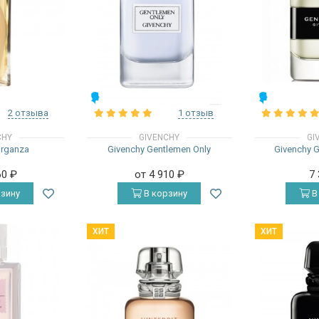
МУЖСКИЕ
МУЖСКИЕ
2 отзыва
1 отзыв
CHY
GIVENCHY
GI
Organza
Givenchy Gentlemen Only
Givenchy 
60
₽
от 4 910
₽
7
зину
В корзину
В
ХИТ
ХИТ