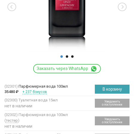
Заказать через WhatsApp
(32301)
Парфюмерная вода 100мл
В корзину
35480
₽
+ 237 бонусов
(32300)
Туалетная вода 15мл
Уведомить
о поступлении
нет в наличии
(32302)
Парфюмерная вода 100мл
Уведомить
(
тестер
)
о поступлении
нет в наличии