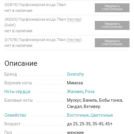
(32819)
Парфюмерная вода 75мл
Уведомить
о поступлении
нет в наличии
(90265)
Парфюмерная вода 75мл (
тестер
)
Уведомить
(Sale!)
о поступлении
нет в наличии
(27578)
Парфюмерная вода 75мл (
тестер
)
Уведомить
о поступлении
нет в наличии
Описание
Бренд
Givenchy
Верхние ноты
Мимоза
Ноты сердца
Жасмин
,
Роза
Базовые ноты
Мускус, Ваниль, Бобы тонка,
Сандал, Ветивер
Семейство
Восточные
,
Цветочные
Возраст
до 25, 25-35, 35-45, 45+
Пол
женские