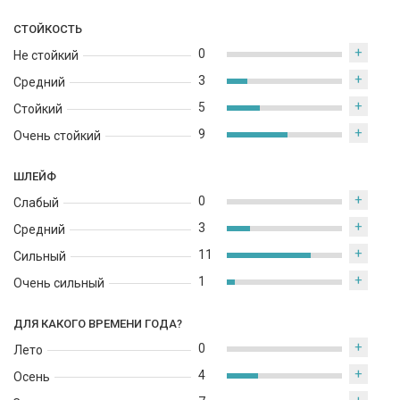
СТОЙКОСТЬ
Общий эффект от парфюмерной композиции - роскошный,
сложный и чувственный букет, который подчеркивает
+
0
Не стойкий
женскую элегантность и изысканность. Этот аромат идеально
+
3
Средний
подойдет для особых мероприятий и вечерних выходов, когда
+
вы хотите выглядеть неповторимо и запоминающе.
5
Стойкий
+
9
Очень стойкий
ШЛЕЙФ
+
0
Слабый
+
3
Средний
+
11
Сильный
+
1
Очень сильный
ДЛЯ КАКОГО ВРЕМЕНИ ГОДА?
+
0
Лето
+
4
Осень