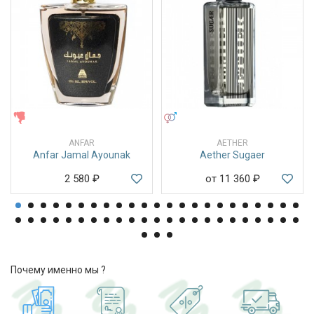
ЖЕНСКИЕ
УНИСЕКС
ANFAR
AETHER
Anfar Jamal Ayounak
Aether Sugaer
2 580
₽
от 11 360
₽
Почему именно мы ?