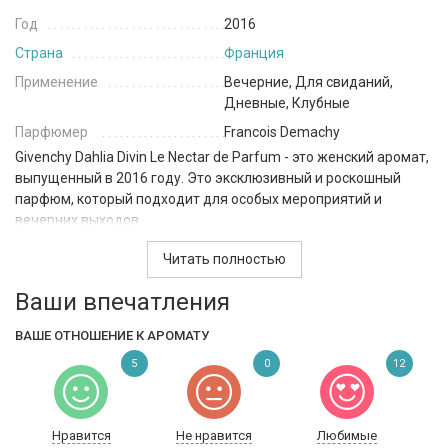
Год
2016
Страна
Франция
Применение
Вечерние, Для свиданий,
Дневные, Клубные
Парфюмер
Francois Demachy
Givenchy Dahlia Divin Le Nectar de Parfum - это женский аромат,
выпущенный в 2016 году. Это эксклюзивный и роскошный
парфюм, который подходит для особых мероприятий и
вечерних выходов.
Верхние ноты раскрывается нежной мимозы, которая создает
Читать полностью
легкую и воздушную атмосферу. В сердце аромата
Ваши впечатления
раскрывается богатый и роскошный букет из жасмина и розы,
который придает аромату изысканность и чувственность.
ВАШЕ ОТНОШЕНИЕ К АРОМАТУ
База Givenchy Dahlia Divin Le Nectar de Parfum
пленит соблазнительным мускусом, сладкой ванилью, бобы
5
0
12
тонка, сандал и ветивер, которые придают аромату тепло и
глубину. Эта смесь создает невероятно привлекательный и
сложный аромат, который обладает долгим и насыщенным
Нравится
Не нравится
Любимые
шлейфом.