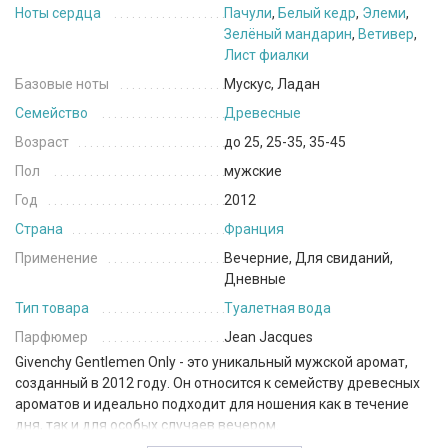
Ноты сердца
Пачули
,
Белый кедр
,
Элеми
,
Зелёный мандарин
,
Ветивер
,
Лист фиалки
Базовые ноты
Мускус, Ладан
Семейство
Древесные
Возраст
до 25, 25-35, 35-45
Пол
мужские
Год
2012
Страна
Франция
Применение
Вечерние, Для свиданий,
Дневные
Тип товара
Туалетная вода
Парфюмер
Jean Jacques
Givenchy Gentlemen Only - это уникальный мужской аромат,
созданный в 2012 году. Он относится к семейству древесных
ароматов и идеально подходит для ношения как в течение
дня, так и для особых случаев вечером.