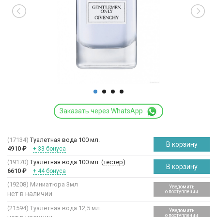
Заказать через WhatsApp
(17134)
Туалетная вода 100 мл.
В корзину
4910
₽
+ 33 бонуса
(19170)
Туалетная вода 100 мл. (
тестер
)
В корзину
6610
₽
+ 44 бонуса
(19208)
Миниатюра 3мл
Уведомить
о поступлении
нет в наличии
(21594)
Туалетная вода 12,5 мл.
Уведомить
о поступлении