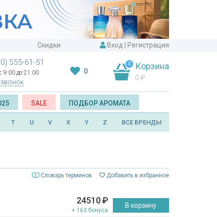
Скидки
Вход
|
Регистрация
00) 555-61-51
0
Корзина
0
 9:00 до 21:00
0
₽
 звонок
025
SALE
ПОДБОР АРОМАТА
T
U
V
X
Y
Z
ВСЕ БРЕНДЫ
Словарь терминов
Добавить в избранное
24510
₽
В корзину
+ 163 бонуса