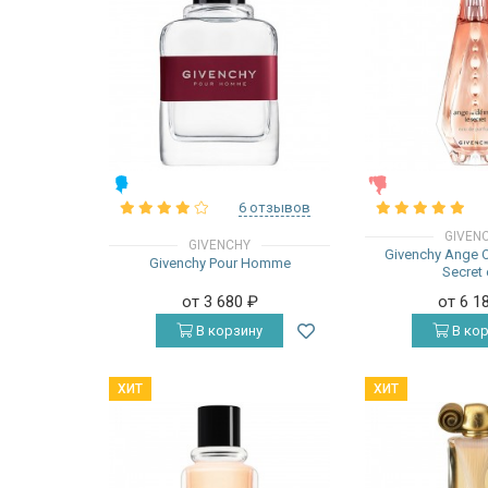
МУЖСКИЕ
ЖЕНСКИЕ
6 отзывов
GIVEN
GIVENCHY
Givenchy Ange 
Givenchy Pour Homme
Secret
от 3 680
₽
от 6 1
В корзину
В кор
ХИТ
ХИТ