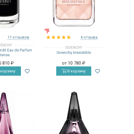
ЖЕНСКИЕ
11 отзывов
4 отзыва
VENCHY
GIVENCHY
erdit Eau de Parfum
Givenchy Irresistible
ntense
5 810
₽
от 10 780
₽
 корзину
В корзину