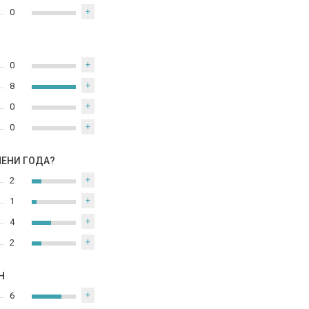
0
+
0
+
8
+
0
+
0
+
МЕНИ ГОДА?
2
+
1
+
4
+
2
+
Н
6
+