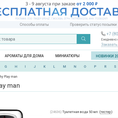
Способы оплаты
Проверить статус посылки
+7 (8
Ежедневно с
Заказать
АРОМАТЫ ДЛЯ ДОМА
МИНИАТЮРЫ
НОВИНКИ 2
G
H
I
J
K
L
M
N
O
P
R
S
hy Play man
lay man
(24636)
Туалетная вода 50 мл. (
тестер
)