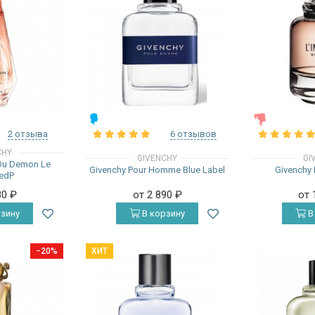
МУЖСКИЕ
ЖЕНСКИЕ
2 отзыва
6 отзывов
CHY
GIVENCHY
GI
Ou Demon Le
Givenchy Pour Homme Blue Label
Givenchy L
 edP
80
₽
от 2 890
₽
от 
зину
В корзину
В
−20%
ХИТ