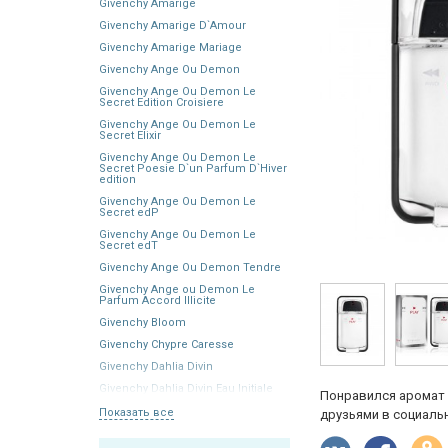
Givenchy Amarige
Givenchy Amarige D`Amour
Givenchy Amarige Mariage
Givenchy Ange Ou Demon
Givenchy Ange Ou Demon Le
Secret Edition Croisiere
Givenchy Ange Ou Demon Le
Secret Elixir
Givenchy Ange Ou Demon Le
Secret Poesie D`un Parfum D`Hiver
edition
Givenchy Ange Ou Demon Le
Secret edP
Givenchy Ange Ou Demon Le
Secret edT
Givenchy Ange Ou Demon Tendre
Givenchy Ange ou Demon Le
Parfum Accord Illicite
Givenchy Bloom
Givenchy Chypre Caresse
Givenchy Dahlia Divin
Givenchy Dahlia Divin Eau Initiale
Понравился аромат 
Показать все
друзьями в социальн