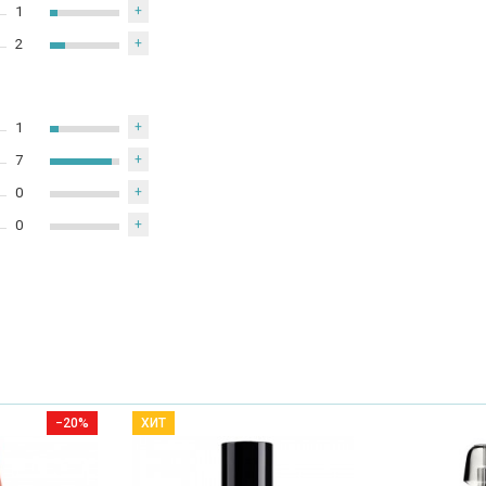
1
+
2
+
1
+
7
+
0
+
0
+
−20%
ХИТ