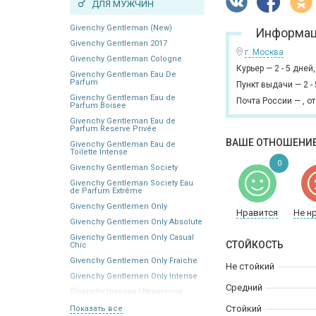
ДЛЯ МУЖЧИН
Givenchy Gentleman (New)
Информац
Givenchy Gentleman 2017
г. Москва
Givenchy Gentleman Cologne
Курьер
—
2 - 5 дней
Givenchy Gentleman Eau De
Parfum
Пункт выдачи
—
2 -
Givenchy Gentleman Eau de
Почта России
—
,
от
Parfum Boisee
Givenchy Gentleman Eau de
Parfum Reserve Privée
ВАШЕ ОТНОШЕНИЕ
Givenchy Gentleman Eau de
Toilette Intense
0
Givenchy Gentleman Society
Givenchy Gentleman Society Eau
de Parfum Extrême
Givenchy Gentlemen Only
Нравится
Не н
Givenchy Gentlemen Only Absolute
Givenchy Gentlemen Only Casual
СТОЙКОСТЬ
Chic
Givenchy Gentlemen Only Fraiche
Не стойкий
Givenchy Gentlemen Only Intense
Средний
Givenchy Insense Ultramarine
Стойкий
Показать все