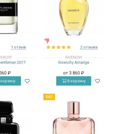
ЖЕНСКИЕ
1 отзыв
2 отзыва
VENCHY
GIVENCHY
Gentleman 2017
Givenchy Amarige
 360
₽
от 3 860
₽
 корзину
В корзину
ХИТ