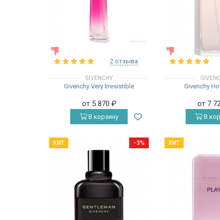
ЖЕНСКИЕ
ЖЕНСКИЕ
2 отзыва
GIVENCHY
GIVEN
Givenchy Very Irresistible
Givenchy Ho
от 5 870
₽
от 7 7
В корзину
В кор
ХИТ
−3%
ХИТ