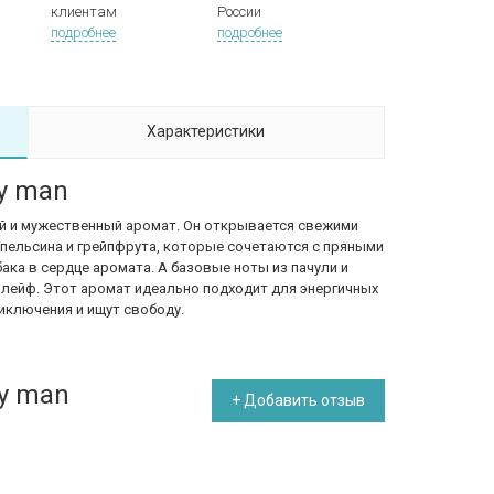
клиентам
России
подробнее
подробнее
Характеристики
ay man
ежий и мужественный аромат. Он открывается свежими
апельсина и грейпфрута, которые сочетаются с пряными
бака в сердце аромата. А базовые ноты из пачули и
шлейф. Этот аромат идеально подходит для энергичных
иключения и ищут свободу.
ay man
+ Добавить отзыв