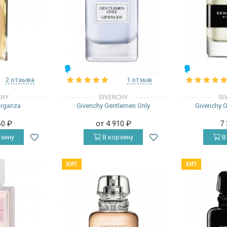
МУЖСКИЕ
МУЖСКИЕ
2 отзыва
1 отзыв
CHY
GIVENCHY
GI
Organza
Givenchy Gentlemen Only
Givenchy 
60
₽
от 4 910
₽
7
зину
В корзину
В
ХИТ
ХИТ