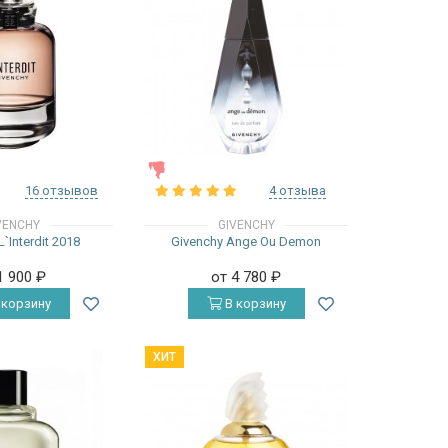
ЖЕНСКИЕ
16 отзывов
4 отзыва
VENCHY
GIVENCHY
`Interdit 2018
Givenchy Ange Ou Demon
1 900
₽
от 4 780
₽
 корзину
В корзину
ХИТ