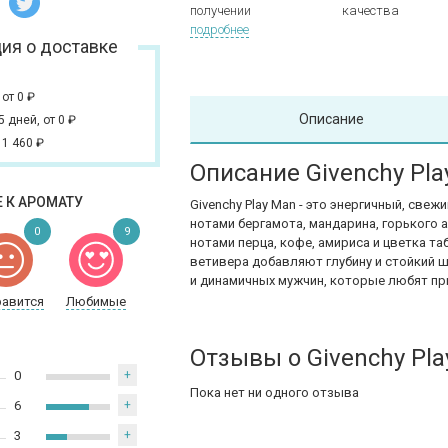
получении
качества
подробнее
ия о доставке
,
от 0
₽
Описание
 5 дней,
от 0
₽
 1 460
₽
Описание Givenchy Pl
 К АРОМАТУ
Givenchy Play Man - это энергичный, св
нотами бергамота, мандарина, горького 
0
9
нотами перца, кофе, амириса и цветка та
ветивера добавляют глубину и стойкий 
и динамичных мужчин, которые любят пр
равится
Любимые
Отзывы о Givenchy Pl
0
+
Пока нет ни одного отзыва
6
+
3
+