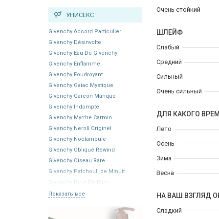
Очень стойкий
УНИСЕКС
Givenchy Accord Particulier
ШЛЕЙФ
Givenchy Dèsinvolte
Слабый
Givenchy Eau De Givenchy
Средний
Givenchy Enflamme
Givenchy Foudroyant
Сильный
Givenchy Gaiac Mystique
Очень сильный
Givenchy Garcon Manque
Givenchy Indompte
ДЛЯ КАКОГО ВРЕ
Givenchy Myrrhe Carmin
Givenchy Neroli Originel
Лето
Givenchy Noctambule
Осень
Givenchy Oblique Rewind
Зима
Givenchy Oiseau Rare
Givenchy Patchouli de Minuit
Весна
Givenchy Peur De Rien
Показать все
НА ВАШ ВЗГЛЯД О
Сладкий