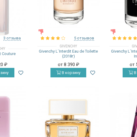
ЖЕНСКИЕ
ЖЕНСКИЕ
3 отзыва
5 отзывов
GIVENCHY
GI
CHY
Givenchy L`Interdit Eau de Toilette
Givenchy L`Int
t Couture
(2018г)
I
20
₽
от 8 390
₽
от 
зину
В корзину
В