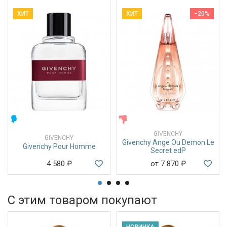
ХИТ
ХИТ
−20%
МУЖСКИЕ
ЖЕНСКИЕ
GIVENCHY
GIVENCHY
Givenchy Ange Ou Demon Le
Givenchy Pour Homme
Secret edP
4 580
₽
от 7 870
₽
С этим товаром покупают