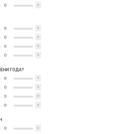
0
+
0
+
0
+
0
+
0
+
МЕНИ ГОДА?
0
+
0
+
0
+
0
+
Н
0
+