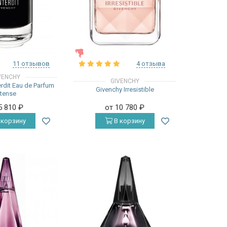
ЖЕНСКИЕ
11 отзывов
4 отзыва
VENCHY
GIVENCHY
erdit Eau de Parfum
Givenchy Irresistible
ntense
5 810
₽
от 10 780
₽
 корзину
В корзину