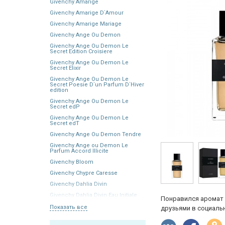
Givenchy Amarige
Givenchy Amarige D`Amour
Givenchy Amarige Mariage
Givenchy Ange Ou Demon
Givenchy Ange Ou Demon Le
Secret Edition Croisiere
Givenchy Ange Ou Demon Le
Secret Elixir
Givenchy Ange Ou Demon Le
Secret Poesie D`un Parfum D`Hiver
edition
Givenchy Ange Ou Demon Le
Secret edP
Givenchy Ange Ou Demon Le
Secret edT
Givenchy Ange Ou Demon Tendre
Givenchy Ange ou Demon Le
Parfum Accord Illicite
Givenchy Bloom
Givenchy Chypre Caresse
Givenchy Dahlia Divin
Givenchy Dahlia Divin Eau Initiale
Понравился аромат 
Показать все
друзьями в социальн