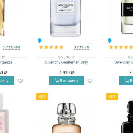
МУЖСКИЕ
МУЖСКИЕ
2 отзыва
1 отзыв
CHY
GIVENCHY
GI
Organza
Givenchy Gentlemen Only
Givenchy 
50
₽
4 910
₽
7
зину
В корзину
В
ХИТ
ХИТ