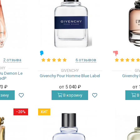
МУЖСКИЕ
ЖЕНСКИЕ
2 отзыва
6 отзывов
CHY
GIVENCHY
GI
Ou Demon Le
Givenchy Pour Homme Blue Label
Givenchy L
 edP
70
₽
от 5 040
₽
от 
зину
В корзину
В
−20%
ХИТ