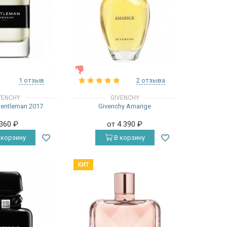
ЖЕНСКИЕ
1 отзыв
2 отзыва
VENCHY
GIVENCHY
Gentleman 2017
Givenchy Amarige
 360
₽
от 4 390
₽
 корзину
В корзину
ХИТ