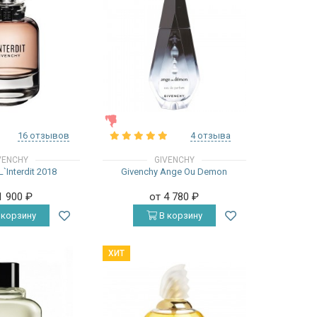
ЖЕНСКИЕ
16 отзывов
4 отзыва
VENCHY
GIVENCHY
`Interdit 2018
Givenchy Ange Ou Demon
1 900
₽
от 4 780
₽
 корзину
В корзину
ХИТ