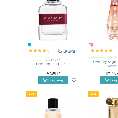
МУЖСКИЕ
ЖЕНСКИЕ
6 отзывов
GIVEN
GIVENCHY
Givenchy Ange 
Givenchy Pour Homme
Secret
4 580
₽
от 7 8
В корзину
В кор
ХИТ
ХИТ