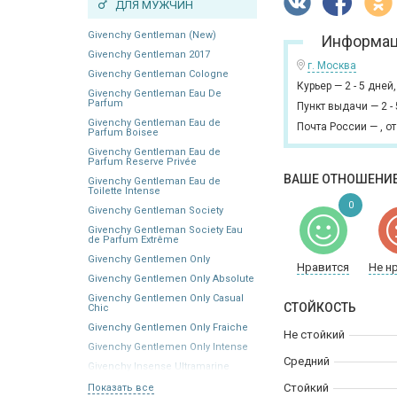
ДЛЯ МУЖЧИН
Givenchy Gentleman (New)
Информац
Givenchy Gentleman 2017
г. Москва
Givenchy Gentleman Cologne
Курьер
—
2 - 5 дней
Givenchy Gentleman Eau De
Parfum
Пункт выдачи
—
2 -
Givenchy Gentleman Eau de
Почта России
—
,
от
Parfum Boisee
Givenchy Gentleman Eau de
Parfum Reserve Privée
ВАШЕ ОТНОШЕНИЕ
Givenchy Gentleman Eau de
Toilette Intense
0
Givenchy Gentleman Society
Givenchy Gentleman Society Eau
de Parfum Extrême
Givenchy Gentlemen Only
Нравится
Не н
Givenchy Gentlemen Only Absolute
Givenchy Gentlemen Only Casual
СТОЙКОСТЬ
Chic
Givenchy Gentlemen Only Fraiche
Не стойкий
Givenchy Gentlemen Only Intense
Средний
Givenchy Insense Ultramarine
Стойкий
Показать все