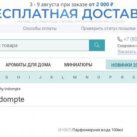
Способы оплаты
Проверить статус посылки
+7 (8
Ежедневно с
Заказать
АРОМАТЫ ДЛЯ ДОМА
МИНИАТЮРЫ
НОВИНКИ 2
G
H
I
J
K
L
M
N
O
P
R
S
hy Indompte
ndompte
(61067)
Парфюмерная вода 100мл