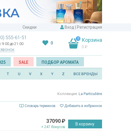
Скидки
Вход
|
Регистрация
00) 555-61-51
0
Корзина
0
 9:00 до 21:00
0
₽
 звонок
025
SALE
ПОДБОР АРОМАТА
T
U
V
X
Y
Z
ВСЕ БРЕНДЫ
Коллекция:
La Particulière
Словарь терминов
Добавить в избранное
37090
₽
В корзину
+ 247 бонусов