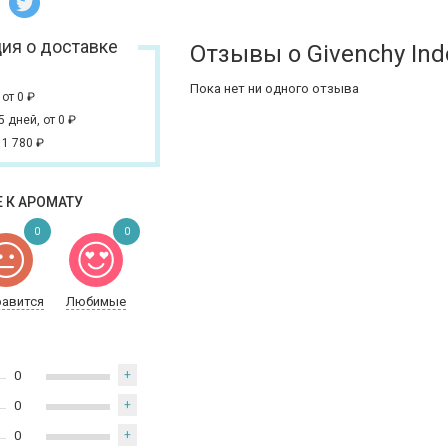
ия о доставке
Отзывы о Givenchy In
Пока нет ни одного отзыва
,
от 0
₽
 5 дней,
от 0
₽
 1 780
₽
 К АРОМАТУ
0
0
равится
Любимые
0
+
0
+
0
+