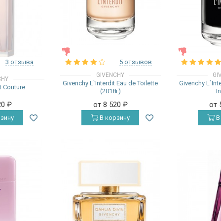
ЖЕНСКИЕ
ЖЕНСКИЕ
3 отзыва
5 отзывов
GIVENCHY
GI
CHY
Givenchy L`Interdit Eau de Toilette
Givenchy L`Int
t Couture
(2018г)
I
20
₽
от 8 520
₽
от 
зину
В корзину
В