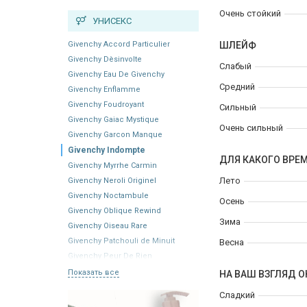
Очень стойкий
УНИСЕКС
Givenchy Accord Particulier
ШЛЕЙФ
Givenchy Dèsinvolte
Слабый
Givenchy Eau De Givenchy
Средний
Givenchy Enflamme
Givenchy Foudroyant
Сильный
Givenchy Gaiac Mystique
Очень сильный
Givenchy Garcon Manque
Givenchy Indompte
ДЛЯ КАКОГО ВРЕ
Givenchy Myrrhe Carmin
Лето
Givenchy Neroli Originel
Givenchy Noctambule
Осень
Givenchy Oblique Rewind
Зима
Givenchy Oiseau Rare
Givenchy Patchouli de Minuit
Весна
Givenchy Peur De Rien
Показать все
НА ВАШ ВЗГЛЯД О
Сладкий