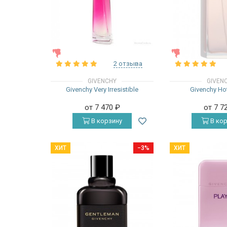
ЖЕНСКИЕ
ЖЕНСКИЕ
2 отзыва
GIVENCHY
GIVEN
Givenchy Very Irresistible
Givenchy Ho
от 7 470
₽
от 7 7
В корзину
В кор
ХИТ
−3%
ХИТ