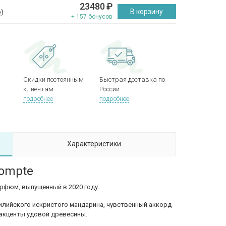
23480
₽
В корзину
р
)
+ 157 бонусов
Скидки постоянным
Быстрая доставка по
клиентам
России
подробнее
подробнее
Характеристики
dompte
арфюм, выпущенный в 2020 году.
илийского искристого мандарина, чувственный аккорд
 акценты удовой древесины.