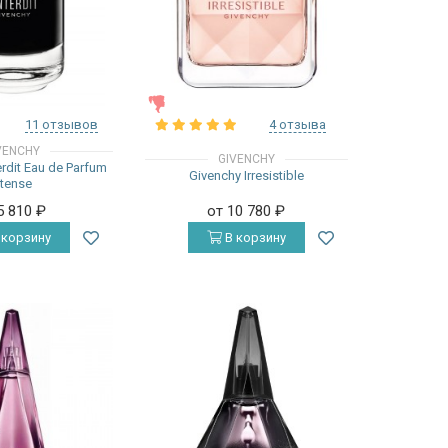
ЖЕНСКИЕ
11 отзывов
4 отзыва
VENCHY
GIVENCHY
erdit Eau de Parfum
Givenchy Irresistible
ntense
5 810
₽
от 10 780
₽
 корзину
В корзину