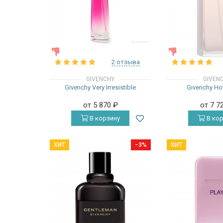
ЖЕНСКИЕ
ЖЕНСКИЕ
2 отзыва
GIVENCHY
GIVEN
Givenchy Very Irresistible
Givenchy Ho
от 5 870
₽
от 7 7
В корзину
В кор
ХИТ
−3%
ХИТ