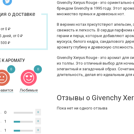
Givenchy Xeryus Rouge - это ориенталь
брендом Givenchy в 1995 году. Этот аро
ия о доставке
множество пряных и древесных нот.
В верхних нотах присутствуют апельсин, 
,
от 0
₽
свежесть и легкость. В сердце парфюма н
герани и перца, которые добавляют аром
 5 дней,
от 0
₽
мускуса, белого кедра, сандалового дер
 500
₽
аромату глубину и древесную сложность
Givenchy Xeryus Rouge - это аромат для
 К АРОМАТУ
из толпы. Это отличный выбор для ночны
элегантный и загадочный образ. Сочетан
0
0
длительность, делая его идеальным для
равится
Любимые
Отзывы о Givenchy Xe
Пока нет ни одного отзыва
0
+
1
+
1
+