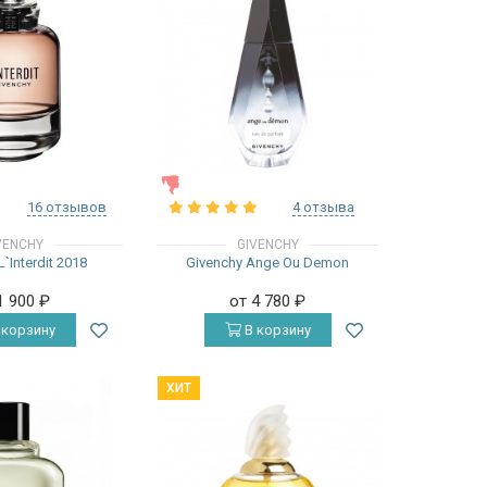
ЖЕНСКИЕ
16 отзывов
4 отзыва
VENCHY
GIVENCHY
`Interdit 2018
Givenchy Ange Ou Demon
1 900
₽
от 4 780
₽
 корзину
В корзину
ХИТ