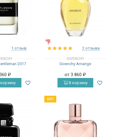
ЖЕНСКИЕ
1 отзыв
2 отзыва
VENCHY
GIVENCHY
Gentleman 2017
Givenchy Amarige
 360
₽
от 3 860
₽
 корзину
В корзину
ХИТ