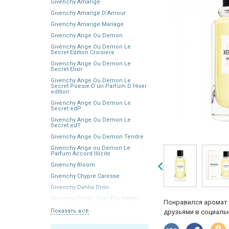
Givenchy Amarige
Givenchy Amarige D`Amour
Givenchy Amarige Mariage
Givenchy Ange Ou Demon
Givenchy Ange Ou Demon Le
Secret Edition Croisiere
Givenchy Ange Ou Demon Le
Secret Elixir
Givenchy Ange Ou Demon Le
Secret Poesie D`un Parfum D`Hiver
edition
Givenchy Ange Ou Demon Le
Secret edP
Givenchy Ange Ou Demon Le
Secret edT
Givenchy Ange Ou Demon Tendre
Givenchy Ange ou Demon Le
Parfum Accord Illicite
Givenchy Bloom
Givenchy Chypre Caresse
Givenchy Dahlia Divin
Givenchy Dahlia Divin Eau Initiale
Понравился аромат 
Показать все
друзьями в социальн