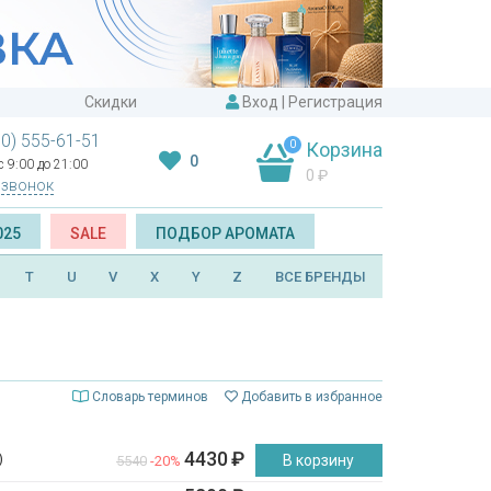
Скидки
Вход
|
Регистрация
00) 555-61-51
0
Корзина
0
 9:00 до 21:00
0
₽
 звонок
025
SALE
ПОДБОР АРОМАТА
T
U
V
X
Y
Z
ВСЕ БРЕНДЫ
Словарь терминов
Добавить в избранное
4430
₽
)
В корзину
5540
-20%