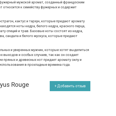
но-фужерный мужской аромат, созданный французским
мат относится к семейству фужерных и содержит
эстрагон, кактус и тархун, которые придают аромату
аходятся ноты кедра, белого кедра, красного перца,
ату специй и трав. Базовые ноты состоят из кедра,
ева, сандала и белого мускуса, которые придают
.
 сильных и уверенных мужчин, которые хотят выделиться
х выходов и особых случаев, так как он создает
ие пряных и древесных нот придает аромату силу и
 использования в прохладные времена года.
ryus Rouge
+ Добавить отзыв