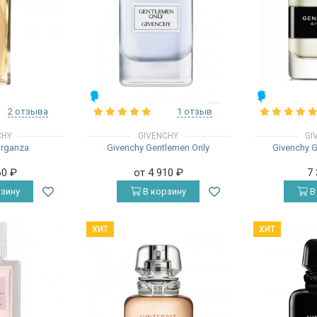
МУЖСКИЕ
МУЖСКИЕ
2 отзыва
1 отзыв
CHY
GIVENCHY
GI
Organza
Givenchy Gentlemen Only
Givenchy 
60
₽
от 4 910
₽
7
зину
В корзину
В
ХИТ
ХИТ