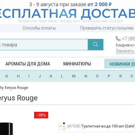
Способы оплаты
Проверить статус посылки
+7 (8
Ежедневно с
Заказать
АРОМАТЫ ДЛЯ ДОМА
МИНИАТЮРЫ
НОВИНКИ 2
G
H
I
J
K
L
M
N
O
P
R
S
hy Xeryus Rouge
eryus Rouge
−20%
(87538)
Туалетная вода 100 мл (Sale!