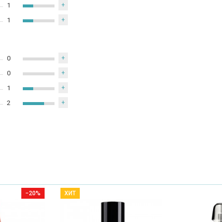
1
+
1
+
0
+
0
+
1
+
2
+
−20%
ХИТ