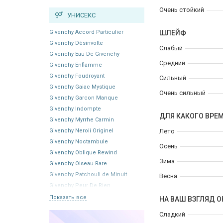
Очень стойкий
УНИСЕКС
Givenchy Accord Particulier
ШЛЕЙФ
Givenchy Dèsinvolte
Слабый
Givenchy Eau De Givenchy
Средний
Givenchy Enflamme
Givenchy Foudroyant
Сильный
Givenchy Gaiac Mystique
Очень сильный
Givenchy Garcon Manque
Givenchy Indompte
ДЛЯ КАКОГО ВРЕ
Givenchy Myrrhe Carmin
Givenchy Neroli Originel
Лето
Givenchy Noctambule
Осень
Givenchy Oblique Rewind
Зима
Givenchy Oiseau Rare
Givenchy Patchouli de Minuit
Весна
Givenchy Peur De Rien
Показать все
НА ВАШ ВЗГЛЯД О
Сладкий