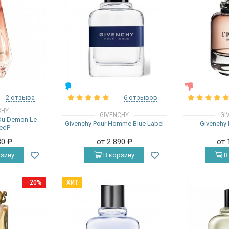
МУЖСКИЕ
ЖЕНСКИЕ
2 отзыва
6 отзывов
CHY
GIVENCHY
GI
Ou Demon Le
Givenchy Pour Homme Blue Label
Givenchy L
 edP
80
₽
от 2 890
₽
от 
зину
В корзину
В
−20%
ХИТ