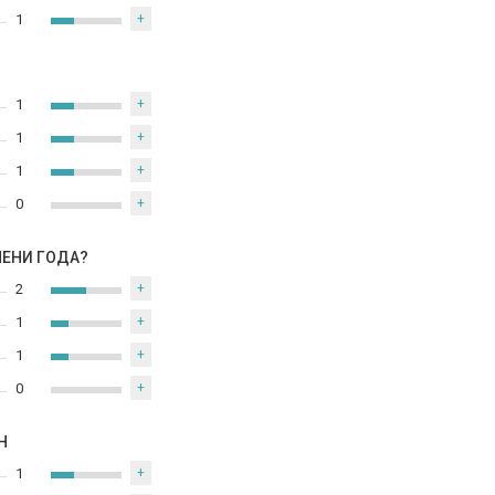
1
+
1
+
1
+
1
+
0
+
МЕНИ ГОДА?
2
+
1
+
1
+
0
+
Н
1
+