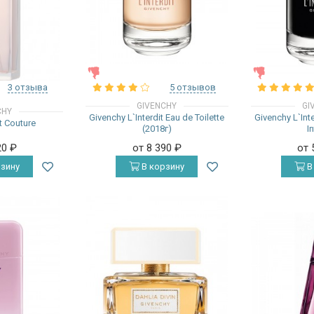
ЖЕНСКИЕ
ЖЕНСКИЕ
3 отзыва
5 отзывов
GIVENCHY
GI
CHY
Givenchy L`Interdit Eau de Toilette
Givenchy L`Int
t Couture
(2018г)
I
20
₽
от 8 390
₽
от 
зину
В корзину
В