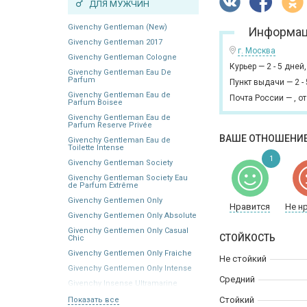
ДЛЯ МУЖЧИН
Givenchy Gentleman (New)
Информац
Givenchy Gentleman 2017
г. Москва
Givenchy Gentleman Cologne
Курьер
—
2 - 5 дней
Givenchy Gentleman Eau De
Parfum
Пункт выдачи
—
2 -
Givenchy Gentleman Eau de
Почта России
—
,
от
Parfum Boisee
Givenchy Gentleman Eau de
Parfum Reserve Privée
ВАШЕ ОТНОШЕНИЕ
Givenchy Gentleman Eau de
Toilette Intense
1
Givenchy Gentleman Society
Givenchy Gentleman Society Eau
de Parfum Extrême
Givenchy Gentlemen Only
Нравится
Не н
Givenchy Gentlemen Only Absolute
Givenchy Gentlemen Only Casual
СТОЙКОСТЬ
Chic
Givenchy Gentlemen Only Fraiche
Не стойкий
Givenchy Gentlemen Only Intense
Средний
Givenchy Insense Ultramarine
Стойкий
Показать все