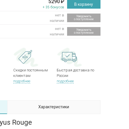
5290
₽
В корзину
+ 35 бонусов
нет в
Уведомить
о поступлении
наличии
нет в
Уведомить
о поступлении
наличии
Скидки постоянным
Быстрая доставка по
клиентам
России
подробнее
подробнее
Характеристики
ryus Rouge