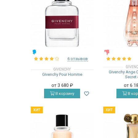
МУЖСКИЕ
ЖЕНСКИЕ
6 отзывов
GIVEN
GIVENCHY
Givenchy Ange 
Givenchy Pour Homme
Secret
от 3 680
₽
от 6 1
В корзину
В кор
ХИТ
ХИТ