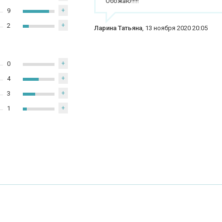
Обожаю!!!!!
9
+
2
+
Ларина Татьяна
,
13 ноября 2020 20:05
0
+
4
+
3
+
1
+