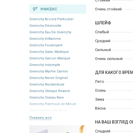
Стойкий
УНИСЕКС
Очень стойкий
Givenchy Accord Particulier
ШЛЕЙФ
Givenchy Dèsinvolte
Слабый
Givenchy Eau De Givenchy
Givenchy Enflamme
Средний
Givenchy Foudroyant
Сильный
Givenchy Gaiac Mystique
Givenchy Garcon Manque
Очень сильный
Givenchy Indompte
Givenchy Myrrhe Carmin
ДЛЯ КАКОГО ВРЕ
Givenchy Neroli Originel
Лето
Givenchy Noctambule
Осень
Givenchy Oblique Rewind
Givenchy Oiseau Rare
Зима
Givenchy Patchouli de Minuit
Весна
Givenchy Peur De Rien
Показать все
НА ВАШ ВЗГЛЯД О
Сладкий