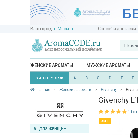
Ваш город:
г. Москва
Способы доставки
ЖЕНСКИЕ АРОМАТЫ
МУЖСКИЕ АРОМАТЫ
A
B
C
D
E
F
ХИТЫ ПРОДАЖ
Главная
Женские ароматы
Givenchy
Givenc
Givenchy L`
11 о
ХИТ
ДЛЯ ЖЕНЩИН