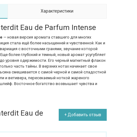
Характеристики
terdit Eau de Parfum Intense
se
— новая версия аромата ставшего для многих
зиция стала ещё более насыщенней и чувственной. Как и
а – вариация с восточными гранями, звучание которой
 Еще более глубокий и темный, новый аромат усугубляет
 до уровня одержимости. Его черный магнитный флакон
олько часть тайны. В верхних нотах начинает свое
ьсина смешивается с самой черной и самой сладостной
ли и ветивера, пересекаемый ноткой жареного
 шлейф.
Восточное богатство возвышает чувства и
terdit Eau de
+ Добавить отзыв