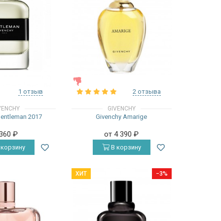
ЖЕНСКИЕ
1 отзыв
2 отзыва
VENCHY
GIVENCHY
Gentleman 2017
Givenchy Amarige
 360
₽
от 4 390
₽
 корзину
В корзину
ХИТ
−3%