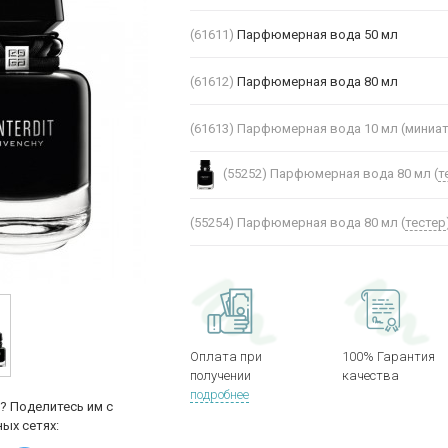
(61611)
Парфюмерная вода 50 мл
(61612)
Парфюмерная вода 80 мл
(61613)
Парфюмерная вода 10 мл (миниа
(55252)
Парфюмерная вода 80 мл (
т
(55254)
Парфюмерная вода 80 мл (
тестер
Оплата при
100% Гарантия
получении
качества
подробнее
? Поделитесь им с
ых сетях: