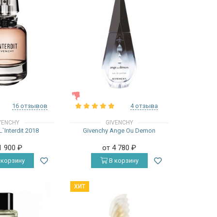
ЖЕНСКИЕ
16 отзывов
4 отзыва
VENCHY
GIVENCHY
`Interdit 2018
Givenchy Ange Ou Demon
1 900
₽
от 4 780
₽
 корзину
В корзину
ХИТ