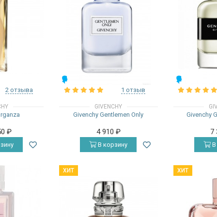
МУЖСКИЕ
МУЖСКИЕ
2 отзыва
1 отзыв
CHY
GIVENCHY
GI
Organza
Givenchy Gentlemen Only
Givenchy 
50
₽
4 910
₽
7
зину
В корзину
В
ХИТ
ХИТ