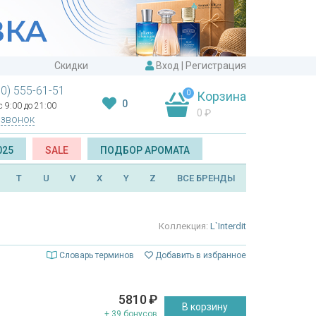
Скидки
Вход
|
Регистрация
00) 555-61-51
0
Корзина
0
 9:00 до 21:00
0
₽
 звонок
025
SALE
ПОДБОР АРОМАТА
T
U
V
X
Y
Z
ВСЕ БРЕНДЫ
Коллекция:
L`Interdit
Словарь терминов
Добавить в избранное
5810
₽
В корзину
+ 39 бонусов