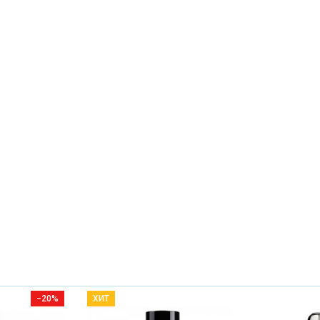
−20%
ХИТ