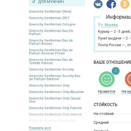
ДЛЯ МУЖЧИН
Givenchy Gentleman (New)
Информац
Givenchy Gentleman 2017
Givenchy Gentleman Cologne
г. Москва
Givenchy Gentleman Eau De
Курьер
—
2 - 5 дней
Parfum
Пункт выдачи
—
2 -
Givenchy Gentleman Eau de
Parfum Boisee
Почта России
—
,
от
Givenchy Gentleman Eau de
Parfum Reserve Privée
Givenchy Gentleman Eau de
ВАШЕ ОТНОШЕНИЕ
Toilette Intense
Givenchy Gentleman Society
1
Givenchy Gentleman Society Eau
de Parfum Extrême
Givenchy Gentlemen Only
Нравится
Не н
Givenchy Gentlemen Only Absolute
Givenchy Gentlemen Only Casual
Chic
СТОЙКОСТЬ
Givenchy Gentlemen Only Fraiche
Не стойкий
Givenchy Gentlemen Only Intense
Givenchy Insense Ultramarine
Средний
Показать все