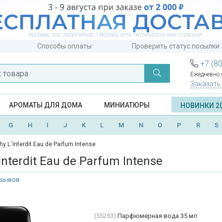
Способы оплаты
Проверить статус посылки
+7 (8
Ежедневно с
Заказать
АРОМАТЫ ДЛЯ ДОМА
МИНИАТЮРЫ
НОВИНКИ 2
G
H
I
J
K
L
M
N
O
P
R
S
hy L`Interdit Eau de Parfum Intense
Interdit Eau de Parfum Intense
тзывов
(55253)
Парфюмерная вода 35 мл