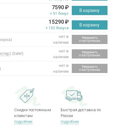
7590
₽
В корзину
+ 51 бонус
15290
₽
В корзину
+ 102 бонуса
нет в
Уведомить
тюрка)
о поступлении
наличии
нет в
Уведомить
естер
) (Sale!)
о поступлении
наличии
нет в
Уведомить
)
о поступлении
наличии
Скидки постоянным
Быстрая доставка по
клиентам
России
подробнее
подробнее