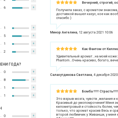
Вечерний, строгий, ос
6
+
Получила заказ, с ароматом знакома,
доставкой вышел казус, кое как воо
спасибо )
1
+
Минор Ангелина
,
12 августа 2021 10:06
5
+
1
+
Как Фантом от Килли
2
+
Удивительный аромат...на моей коже 
Phantom...Очень красиво, богато, вече
МЕНИ ГОДА?
0
+
Салахутдинова Светлана
,
4 декабря 2020
8
+
1
+
Бомба !!!!! Страсть!!!!
1
+
Это взрыв мозга, чувств ,желания и 
Красивый до умопомрочения! Меня э
километровый и стойкость более, чем
Н
только, что аромат красив Весь и сра
второй любимчик у Живанши, у меня 
0
+