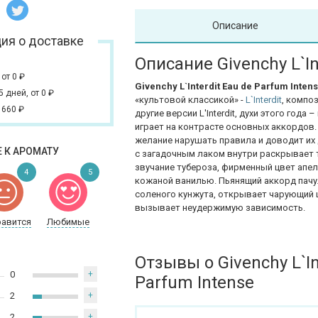
Описание
ия о доставке
Описание Givenchy L`In
,
от 0
₽
Givenchy L`Interdit Eau de Parfum Inten
 5 дней,
от 0
₽
«культовой классикой» -
L`Interdit
, компо
 660
₽
другие версии L'Interdit, духи этого год
играет на контрасте основных аккордов.
желание нарушать правила и доводит их
 К АРОМАТУ
с загадочным лаком внутри раскрывает т
звучание
тубероза, фирменный цвет апел
4
5
кожаной ванилью.
Пьянящий аккорд пачу
соленого кунжута, открывает чарующий
вызывает неудержимую зависимость.
равится
Любимые
Отзывы о Givenchy L`In
0
+
Parfum Intense
2
+
2
+