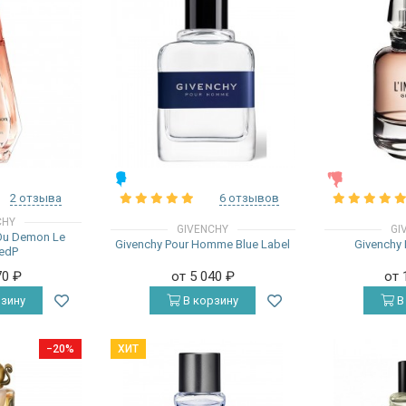
МУЖСКИЕ
ЖЕНСКИЕ
2 отзыва
6 отзывов
CHY
GIVENCHY
GI
Ou Demon Le
Givenchy Pour Homme Blue Label
Givenchy L
 edP
70
₽
от 5 040
₽
от 
зину
В корзину
В
−20%
ХИТ