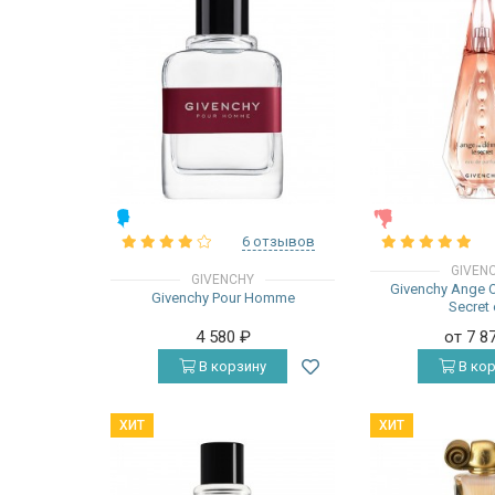
МУЖСКИЕ
ЖЕНСКИЕ
6 отзывов
GIVEN
GIVENCHY
Givenchy Ange 
Givenchy Pour Homme
Secret
4 580
₽
от 7 8
В корзину
В кор
ХИТ
ХИТ