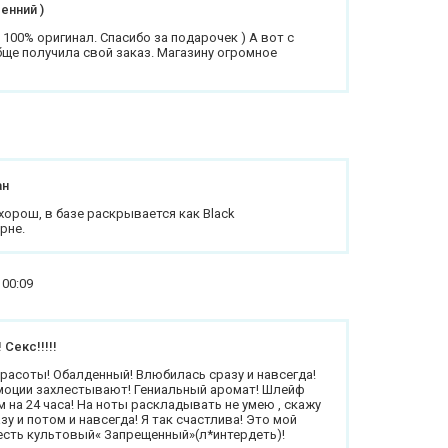
енний )
 100% оригинал. Спасибо за подарочек ) А вот с
бще получила свой заказ. Магазину огромное
ан
хорош, в базе раскрывается как Black
рне.
 00:09
! Секс!!!!!
красоты! Обалденный! Влюбилась сразу и навсегда!
моции захлестывают! Гениальный аромат! Шлейф
 на 24 часа! На ноты раскладывать не умею , скажу
зу и потом и навсегда! Я так счастлива! Это мой
есть культовый« Запрещенный»(л*интердеть)!