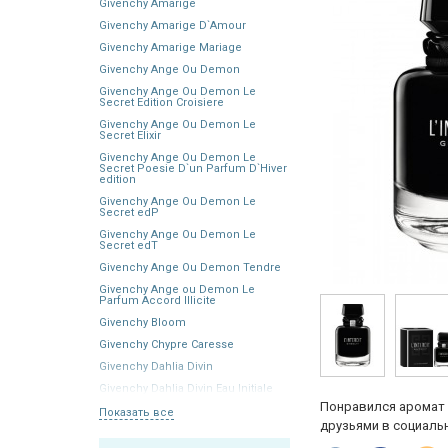
Givenchy Amarige
Givenchy Amarige D`Amour
Givenchy Amarige Mariage
Givenchy Ange Ou Demon
Givenchy Ange Ou Demon Le
Secret Edition Croisiere
Givenchy Ange Ou Demon Le
Secret Elixir
Givenchy Ange Ou Demon Le
Secret Poesie D`un Parfum D`Hiver
edition
Givenchy Ange Ou Demon Le
Secret edP
Givenchy Ange Ou Demon Le
Secret edT
Givenchy Ange Ou Demon Tendre
Givenchy Ange ou Demon Le
Parfum Accord Illicite
Givenchy Bloom
Givenchy Chypre Caresse
Givenchy Dahlia Divin
Givenchy Dahlia Divin Eau Initiale
Понравился аромат 
Показать все
друзьями в социальн