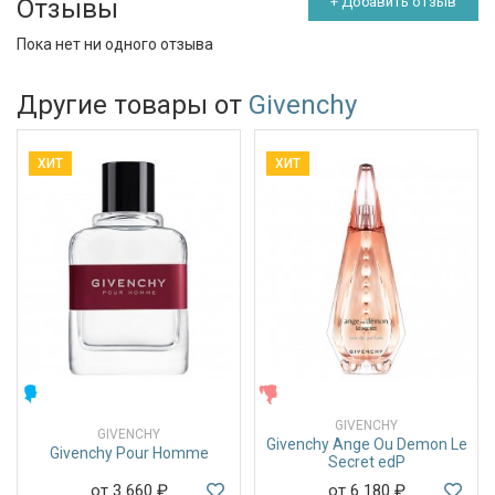
Отзывы
+ Добавить отзыв
Пока нет ни одного отзыва
Другие товары от
Givenchy
ХИТ
ХИТ
МУЖСКИЕ
ЖЕНСКИЕ
GIVENCHY
GIVENCHY
Givenchy Ange Ou Demon Le
Givenchy Pour Homme
Secret edP
от 3 660
₽
от 6 180
₽