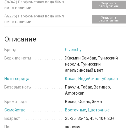
(94042)
Парфюмерная вода 50мл
Уведомить
о поступлении
нет в наличии
(92276)
Парфюмерная вода 80мл
Уведомить
о поступлении
нет в наличии
Описание
Бренд
Givenchy
Верхние ноты
Жасмин Самбак, Тунисский
нероли, Тунисский
апельсиновый цвет
Ноты сердца
Какао
,
Индийская тубероза
Базовые ноты
Пачули, Табак, Ветивер,
Ambroxan
Время года
Весна, Осень, Зима
Семейство
Восточные
,
Цветочные
Возраст
25-35, 35-45, 45+, 40+, 20+
Пол
женские