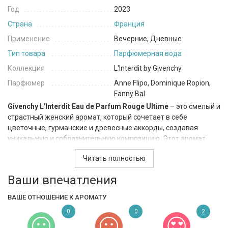
Год
2023
Страна
Франция
Применение
Вечерние, Дневные
Тип товара
Парфюмерная вода
Коллекция
L'Interdit by Givenchy
Парфюмер
Anne Flipo, Dominique Ropion,
Fanny Bal
Givenchy L'Interdit Eau de Parfum Rouge Ultime
– это смелый и
страстный женский аромат, который сочетает в себе
цветочные, гурманские и древесные аккорды, создавая
уникальную и соблазнительную композицию. Этот аромат
предназначен для женщин, которые не боятся выделяться и
Читать полностью
стремятся подчеркнуть свою индивидуальность и харизму.
Относится к семейству восточные, цветочные.
Ваши впечатления
Аромат открывается роскошными и яркими верхними нотами
ВАШЕ ОТНОШЕНИЕ К АРОМАТУ
жасмина самбак, тунисского нероли и тунисского
апельсинового цвета. Жасмин самбак придаёт композиции
0
0
2
насыщенность и цветочную чувственность, окутывая аромат