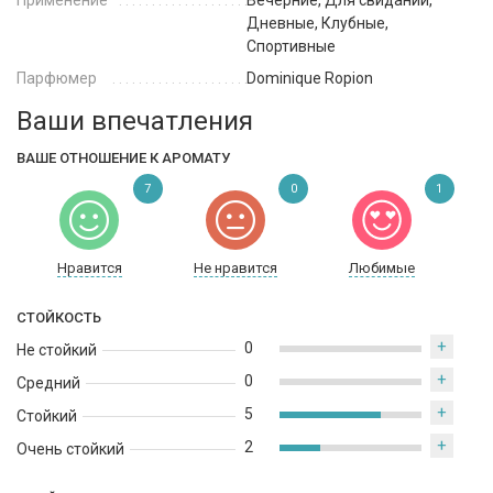
Применение
Вечерние, Для свиданий,
Дневные, Клубные,
Спортивные
Парфюмер
Dominique Ropion
Ваши впечатления
ВАШЕ ОТНОШЕНИЕ К АРОМАТУ
7
0
1
Нравится
Не нравится
Любимые
СТОЙКОСТЬ
+
0
Не стойкий
+
0
Средний
+
5
Стойкий
+
2
Очень стойкий