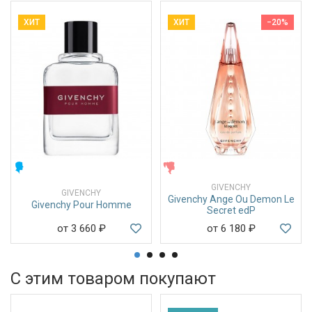
ХИТ
ХИТ
−20%
МУЖСКИЕ
ЖЕНСКИЕ
GIVENCHY
GIVENCHY
Givenchy Ange Ou Demon Le
Givenchy Pour Homme
Secret edP
от 3 660
₽
от 6 180
₽
С этим товаром покупают