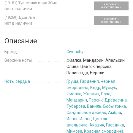
(19151)
Туалетная вода 30мл
Уведомить
о поступлении
нет в наличии
(19269)
Духи 7мл
Уведомить
о поступлении
нет в наличии
Описание
Бренд
Givenchy
Верхние ноты
Фиалка, Мандарин, Апельсин,
Слива, Цветок персика,
Палисандр, Нероли
Ноты сердца
Груша
,
Гардения
,
Черная
смородина
,
Кедр
,
Мускус
,
Фиалка
,
Жасмин
,
Роза
,
Мандарин
,
Персик
,
Древесина
,
Тубероза
,
Ваниль
,
Бобы тонка
,
Сандаловое дерево
,
Амбра
,
Иланг-Иланг
,
Цветок
апельсина
,
Акация
,
Гвоздика
,
Мимоза
,
Красная смородина
,