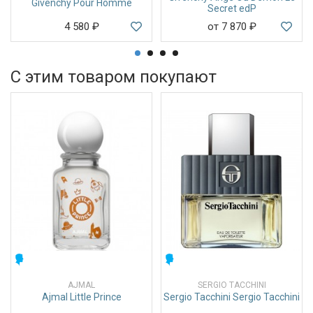
Givenchy Pour Homme
Secret edP
4 580
₽
от 7 870
₽
С этим товаром покупают
МУЖСКИЕ
МУЖСКИЕ
AJMAL
SERGIO TACCHINI
Ajmal Little Prince
Sergio Tacchini Sergio Tacchini