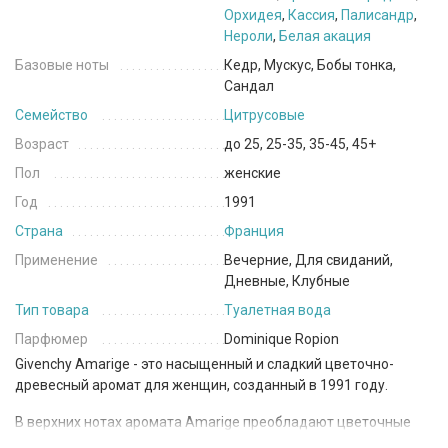
Орхидея
,
Кассия
,
Палисандр
,
Нероли
,
Белая акация
Базовые ноты
Кедр, Мускус, Бобы тонка,
Сандал
Семейство
Цитрусовые
Возраст
до 25, 25-35, 35-45, 45+
Пол
женские
Год
1991
Страна
Франция
Применение
Вечерние, Для свиданий,
Дневные, Клубные
Тип товара
Туалетная вода
Парфюмер
Dominique Ropion
Givenchy Amarige - это насыщенный и сладкий цветочно-
древесный аромат для женщин, созданный в 1991 году.
В верхних нотах аромата Amarige преобладают цветочные
ноты фиалки и нероли, а также свежие фруктовые ноты