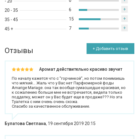
+
0
- 20
+
6
20 - 35
+
15
35 - 45
+
7
45 +
Отзывы
+ Добавить отзыв
Аромат действительно красиво звучит
По началу кажется что с "горчинкой", но потом понимаешь
что мягкий... Жаль что у Вас нет Парфюмерной фоды
Amarige Mariage. она так вообще сумасшедше красивая, но
к сожалению больше мне не встречается, видела только
подделку, может он у Вас будет еще в продаже??? Но эта
Туалетка с ним очень очень схожа.
Спасибо за качественное обслуживание.
Булатова Светлана
,
19 сентября 2019 20:15