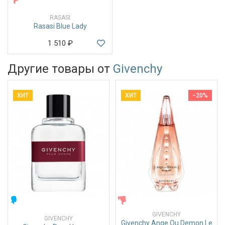
RASASI
Rasasi Blue Lady
1 510
₽
Другие товары от
Givenchy
ХИТ
ХИТ
−20%
МУЖСКИЕ
ЖЕНСКИЕ
GIVENCHY
GIVENCHY
Givenchy Ange Ou Demon Le