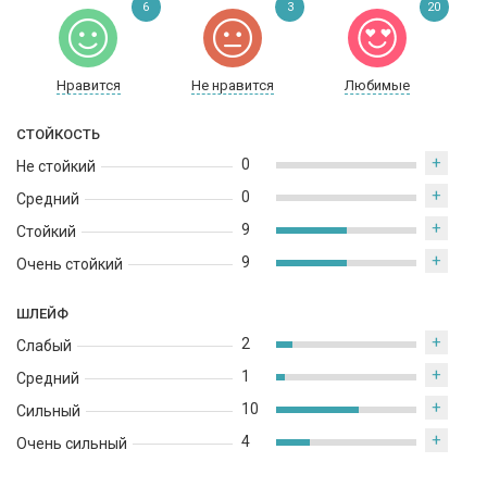
6
3
20
1957 года. Серая атласная лента, обтянутая вокруг горлышка,
несет эмблему Дома, с серебряным 4G логотипом,
напоминающим о великолепной свежести туалетной воды.
Нравится
Не нравится
Любимые
СТОЙКОСТЬ
+
0
Не стойкий
+
0
Средний
+
9
Стойкий
+
9
Очень стойкий
ШЛЕЙФ
+
2
Слабый
+
1
Средний
+
10
Сильный
+
4
Очень сильный