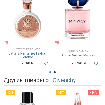
ЖЕНСКИЕ
ЖЕНСКИЕ
LATTAFA PERFUMES
GIORGIO ARMANI
Lattafa Perfumes Fakhar
Giorgio Armani My Way
Femme
2 580
₽
от 1 290
₽
Другие товары от
Givenchy
ХИТ
ХИТ
−20%