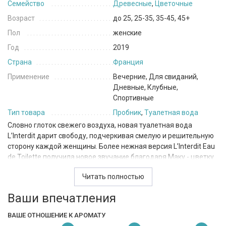
Семейство
Древесные
,
Цветочные
Возраст
до 25, 25-35, 35-45, 45+
Пол
женские
Год
2019
Страна
Франция
Применение
Вечерние, Для свиданий,
Дневные, Клубные,
Спортивные
Тип товара
Пробник
,
Туалетная вода
Словно глоток свежего воздуха, новая туалетная вода
L’Interdit дарит свободу, подчеркивая смелую и решительную
сторону каждой женщины. Более нежная версия L’Interdit Eau
de Toilette получила новое звучание благодаря Маку - цветку
с прозрачными лепестками и контрастной черной
Читать полностью
сердцевиной. Лицом
Givenchy L'Interdit
стала американская
актриса Руни Мара. Флакон новинки имеет округлые
Ваши впечатления
очертания, которые придают обтекаемость квадратной
основе, усиливая чистоту тонких граней бутылки. Такая
ВАШЕ ОТНОШЕНИЕ К АРОМАТУ
концепция является своеобразным посвящением композиции