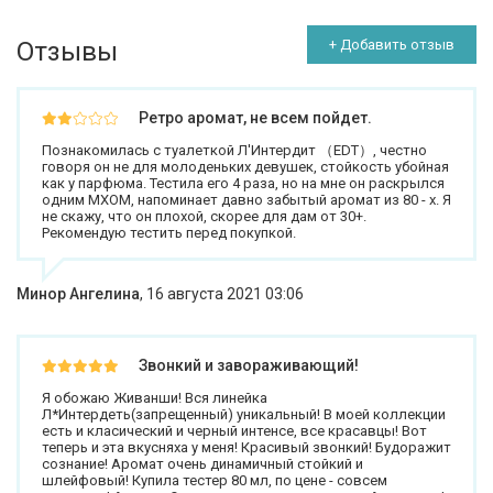
Отзывы
+ Добавить отзыв
Ретро аромат, не всем пойдет.
Познакомилась с туалеткой Л'Интердит （EDT）, честно
говоря он не для молоденьких девушек, стойкость убойная
как у парфюма. Тестила его 4 раза, но на мне он раскрылся
одним МХОМ, напоминает давно забытый аромат из 80 - х. Я
не скажу, что он плохой, скорее для дам от 30+.
Рекомендую тестить перед покупкой.
Минор Ангелина
,
16 августа 2021 03:06
Звонкий и завораживающий!
Я обожаю Живанши! Вся линейка
Л*Интердеть(запрещенный) уникальный! В моей коллекции
есть и класический и черный интенсе, все красавцы! Вот
теперь и эта вкусняха у меня! Красивый звонкий! Будоражит
сознание! Аромат очень динамичный стойкий и
шлейфовый! Купила тестер 80 мл, по цене - совсем