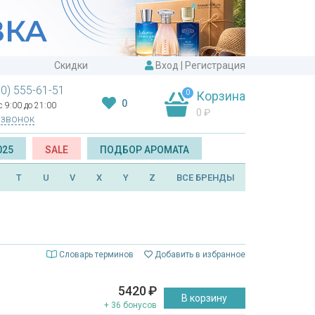
Скидки
Вход
|
Регистрация
00) 555-61-51
0
Корзина
0
 9:00 до 21:00
0
₽
 звонок
025
SALE
ПОДБОР АРОМАТА
T
U
V
X
Y
Z
ВСЕ БРЕНДЫ
Словарь терминов
Добавить в избранное
5420
₽
В корзину
+ 36 бонусов