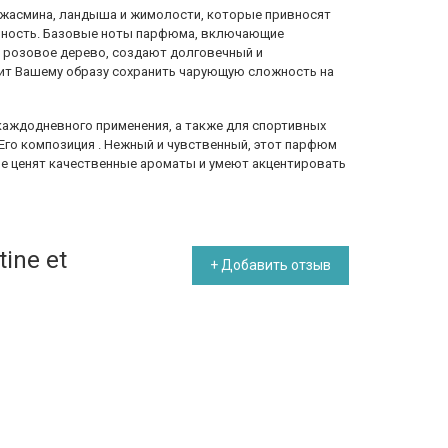
жасмина, ландыша и жимолости, которые привносят
ичность. Базовые ноты парфюма, включающие
и розовое дерево, создают долговечный и
ит Вашему образу сохранить чарующую сложность на
ля каждодневного применения, а также для спортивных
Его композиция . Нежный и чувственный, этот парфюм
е ценят качественные ароматы и умеют акцентировать
ine et
+ Добавить отзыв