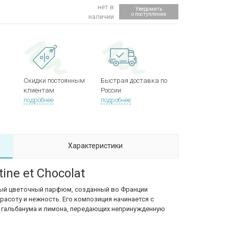
нет в
Уведомить
о поступлении
наличии
Скидки постоянным
Быстрая доставка по
клиентам
России
подробнее
подробнее
Характеристики
ine et Chocolat
канный цветочный парфюм, созданный во Франции
расоту и нежность. Его композиция начинается с
, гальбанума и лимона, передающих непринужденную