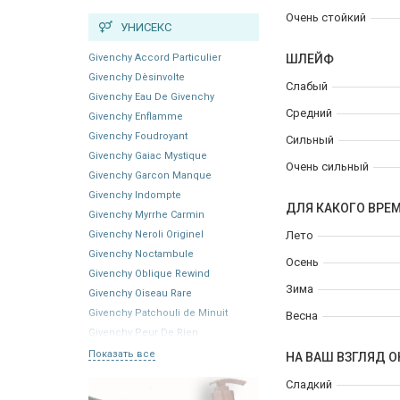
Очень стойкий
УНИСЕКС
Givenchy Accord Particulier
ШЛЕЙФ
Givenchy Dèsinvolte
Слабый
Givenchy Eau De Givenchy
Средний
Givenchy Enflamme
Givenchy Foudroyant
Сильный
Givenchy Gaiac Mystique
Очень сильный
Givenchy Garcon Manque
Givenchy Indompte
ДЛЯ КАКОГО ВРЕ
Givenchy Myrrhe Carmin
Givenchy Neroli Originel
Лето
Givenchy Noctambule
Осень
Givenchy Oblique Rewind
Зима
Givenchy Oiseau Rare
Givenchy Patchouli de Minuit
Весна
Givenchy Peur De Rien
Показать все
НА ВАШ ВЗГЛЯД О
Сладкий