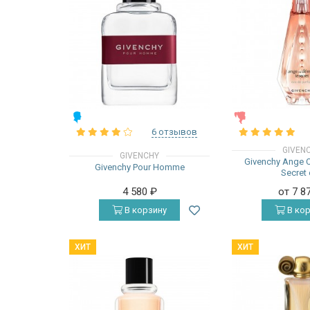
МУЖСКИЕ
ЖЕНСКИЕ
6 отзывов
GIVEN
GIVENCHY
Givenchy Ange 
Givenchy Pour Homme
Secret
4 580
₽
от 7 8
В корзину
В кор
ХИТ
ХИТ