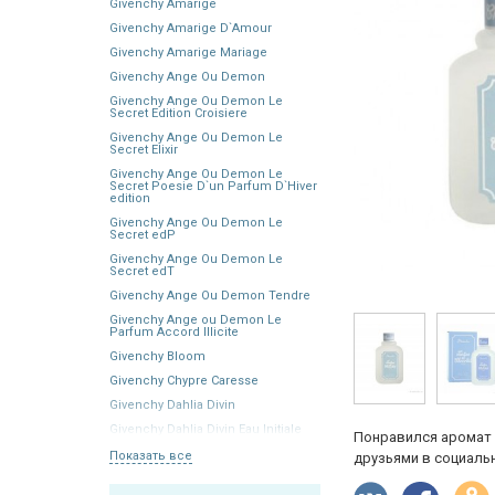
Givenchy Amarige
Givenchy Amarige D`Amour
Givenchy Amarige Mariage
Givenchy Ange Ou Demon
Givenchy Ange Ou Demon Le
Secret Edition Croisiere
Givenchy Ange Ou Demon Le
Secret Elixir
Givenchy Ange Ou Demon Le
Secret Poesie D`un Parfum D`Hiver
edition
Givenchy Ange Ou Demon Le
Secret edP
Givenchy Ange Ou Demon Le
Secret edT
Givenchy Ange Ou Demon Tendre
Givenchy Ange ou Demon Le
Parfum Accord Illicite
Givenchy Bloom
Givenchy Chypre Caresse
Givenchy Dahlia Divin
Givenchy Dahlia Divin Eau Initiale
Понравился аромат 
Показать все
друзьями в социальн