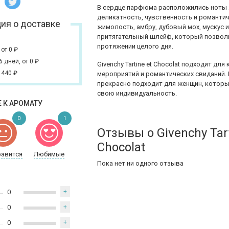
В сердце парфюма расположились ноты 
деликатность, чувственность и романт
ия о доставке
жимолость, амбру, дубовый мох, мускус 
притягательный шлейф, который позвол
протяжении целого дня.
,
от 0
₽
 6 дней,
от 0
₽
Givenchy Tartine et Chocolat подходит д
 440
₽
мероприятий и романтических свиданий. 
прекрасно подходит для женщин, которы
свою индивидуальность.
 К АРОМАТУ
0
1
Отзывы о Givenchy Tart
Chocolat
равится
Любимые
Пока нет ни одного отзыва
0
+
0
+
0
+