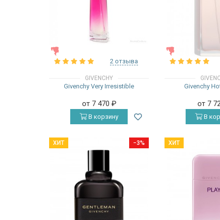
ЖЕНСКИЕ
ЖЕНСКИЕ
2 отзыва
GIVENCHY
GIVEN
Givenchy Very Irresistible
Givenchy Ho
от 7 470
₽
от 7 7
В корзину
В кор
ХИТ
−3%
ХИТ