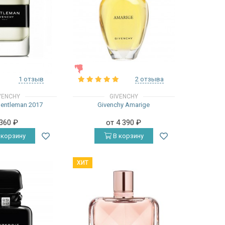
ЖЕНСКИЕ
1 отзыв
2 отзыва
VENCHY
GIVENCHY
Gentleman 2017
Givenchy Amarige
 360
₽
от 4 390
₽
 корзину
В корзину
ХИТ