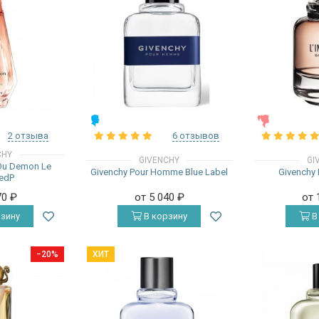
МУЖСКИЕ
ЖЕНСКИЕ
2 отзыва
6 отзывов
CHY
GIVENCHY
GI
Ou Demon Le
Givenchy Pour Homme Blue Label
Givenchy L
 edP
70
₽
от 5 040
₽
от 
зину
В корзину
В
−20%
ХИТ