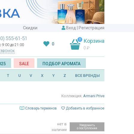
Скидки
Вход
|
Регистрация
00) 555-61-51
0
Корзина
0
 9:00 до 21:00
0
₽
 звонок
025
SALE
ПОДБОР АРОМАТА
T
U
V
X
Y
Z
ВСЕ БРЕНДЫ
Коллекция:
Armani Prive
Словарь терминов
Добавить в избранное
нет в
Уведомить
о поступлении
наличии