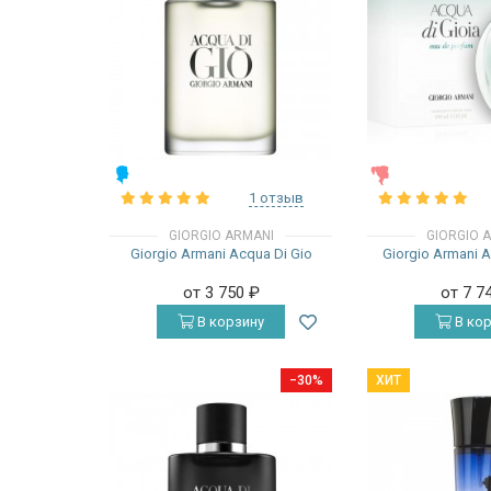
МУЖСКИЕ
ЖЕНСКИЕ
1 отзыв
GIORGIO ARMANI
GIORGIO 
Giorgio Armani Acqua Di Gio
Giorgio Armani A
от 3 750
₽
от 7 7
В корзину
В кор
−30%
ХИТ