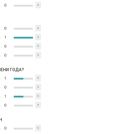
0
+
0
+
1
+
0
+
0
+
МЕНИ ГОДА?
1
+
0
+
1
+
0
+
Н
0
+