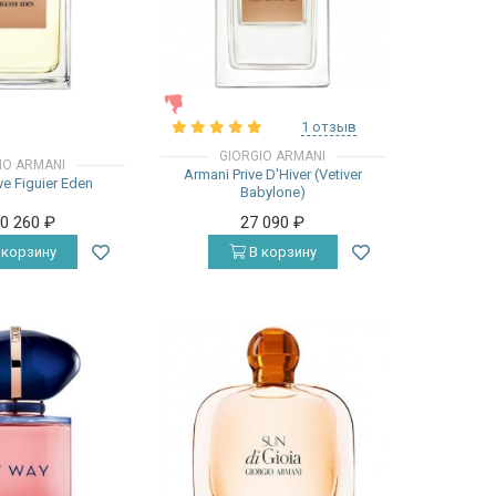
ЖЕНСКИЕ
1 отзыв
GIORGIO ARMANI
IO ARMANI
Armani Prive D'Hiver (Vetiver
ve Figuier Eden
Babylone)
20 260
₽
27 090
₽
 корзину
В корзину