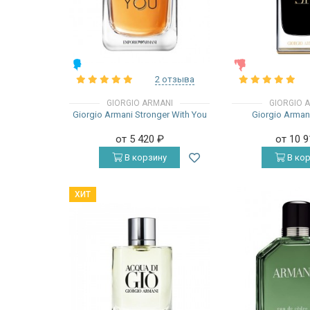
МУЖСКИЕ
ЖЕНСКИЕ
2 отзыва
GIORGIO ARMANI
GIORGIO 
Giorgio Armani Stronger With You
Giorgio Armani
от 5 420
₽
от 10 
В корзину
В кор
ХИТ