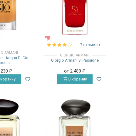
ЖЕНСКИЕ
7 отзывов
IO ARMANI
GIORGIO ARMANI
ani Acqua Di Gio
Giorgio Armani Si Passione
bsolu
 230
₽
от 2 480
₽
 корзину
В корзину