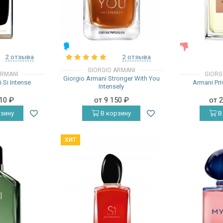
МУЖСКИЕ
ЖЕНСКИЕ
2 отзыва
2 отзыва
GIORGIO ARMANI
ARMANI
GIORG
Giorgio Armani Stronger With You
 Si Intense
Armani Pri
Intensely
910
₽
от 9 150
₽
от 
зину
В корзину
В
ХИТ