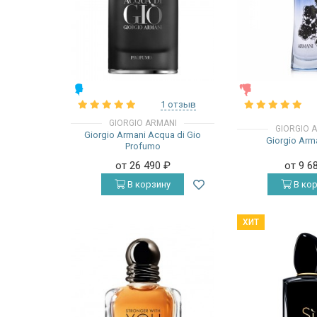
МУЖСКИЕ
ЖЕНСКИЕ
1 отзыв
GIORGIO ARMANI
GIORGIO 
Giorgio Armani Acqua di Gio
Giorgio Arm
Profumo
от 26 490
₽
от 9 6
В корзину
В кор
ХИТ