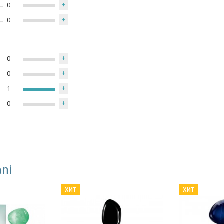
0
+
0
+
0
+
0
+
1
+
0
+
ani
ХИТ
ХИТ