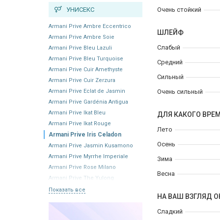
УНИСЕКС
Очень стойкий
Armani Prive Ambre Eccentrico
ШЛЕЙФ
Armani Prive Ambre Soie
Слабый
Armani Prive Bleu Lazuli
Armani Prive Bleu Turquoise
Средний
Armani Prive Cuir Amethyste
Сильный
Armani Prive Cuir Zerzura
Armani Prive Eclat de Jasmin
Очень сильный
Armani Prive Gardénia Antigua
Armani Prive Ikat Bleu
ДЛЯ КАКОГО ВРЕ
Armani Prive Ikat Rouge
Лето
Armani Prive Iris Celadon
Осень
Armani Prive Jasmin Kusamono
Armani Prive Myrrhe Imperiale
Зима
Armani Prive Rose Milano
Весна
Armani Prive The Yulong
Показать все
НА ВАШ ВЗГЛЯД О
Сладкий