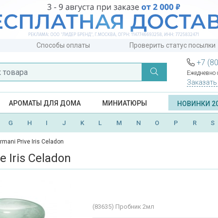
Способы оплаты
Проверить статус посылки
+7 (8
Ежедневно с
Заказать
АРОМАТЫ ДЛЯ ДОМА
МИНИАТЮРЫ
НОВИНКИ 2
G
H
I
J
K
L
M
N
O
P
R
S
rmani Prive Iris Celadon
e Iris Celadon
(83635)
Пробник 2мл