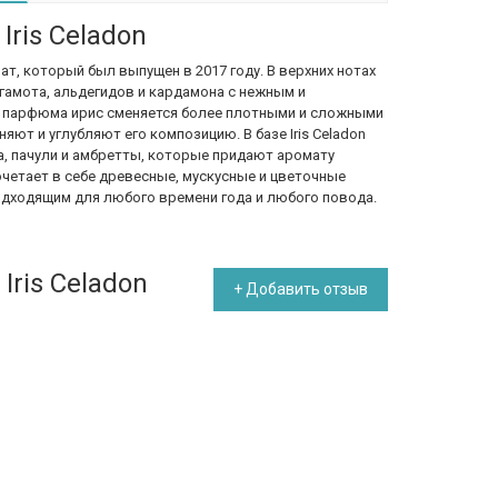
Iris Celadon
ромат, который был выпущен в 2017 году. В верхних нотах
гамота, альдегидов и кардамона с нежным и
е парфюма ирис сменяется более плотными и сложными
ют и углубляют его композицию. В базе Iris Celadon
а, пачули и амбретты, которые придают аромату
четает в себе древесные, мускусные и цветочные
подходящим для любого времени года и любого повода.
Iris Celadon
+ Добавить отзыв