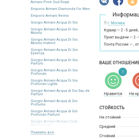
Armani Prive Oud Royal
Emporio Armani Diamonds For Men
Информац
Emporio Armani Remix
Giorgio Armani Acqua Di Gio
г. Москва
Giorgio Armani Acqua Di Gio
Курьер
—
2 - 5 дней
Absolu
Пункт выдачи
—
2 -
Giorgio Armani Acqua Di Gio
Absolu Instinct
Почта России
—
,
от
Giorgio Armani Acqua Di Gio
Essenza
Giorgio Armani Acqua Di Gio
ВАШЕ ОТНОШЕНИЕ
Parfum
Giorgio Armani Acqua Di Gio
1
Profondo
Giorgio Armani Acqua Di Gio
Profondo Lights
Giorgio Armani Acqua di Gio Eau de
Нравится
Не н
Parfum
Giorgio Armani Acqua di Gio
Profumo
СТОЙКОСТЬ
Giorgio Armani Acqua di Giò
Profondo Parfum
Не стойкий
Giorgio Armani Armani Code
Absolu Gold
Средний
Показать все
Стойкий