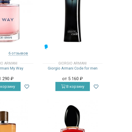
МУЖСКИЕ
6 отзывов
IO ARMANI
GIORGIO ARMANI
Armani My Way
Giorgio Armani Code for men
1 290
₽
от 5 160
₽
 корзину
В корзину