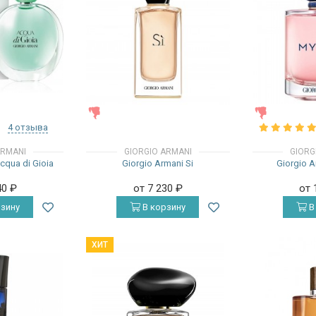
ЖЕНСКИЕ
ЖЕНСКИЕ
4 отзыва
ARMANI
GIORGIO ARMANI
GIORG
cqua di Gioia
Giorgio Armani Si
Giorgio 
40
₽
от 7 230
₽
от 
зину
В корзину
В
ХИТ