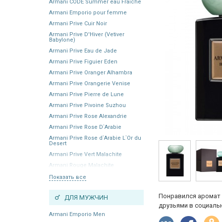
Armani CODE Summer eau Fraiche
Armani Emporio pour femme
Armani Prive Cuir Noir
Armani Prive D'Hiver (Vetiver
Babylone)
Armani Prive Eau de Jade
Armani Prive Figuier Eden
Armani Prive Oranger Alhambra
Armani Prive Orangerie Venise
Armani Prive Pierre de Lune
Armani Prive Pivoine Suzhou
Armani Prive Rose Alexandrie
Armani Prive Rose D`Arabie
Armani Prive Rose d`Arabie L`Or du
Desert
Armani Prive Vert Malachite
Armani Rouge Malachite
Показать все
Понравился аромат 
ДЛЯ МУЖЧИН
друзьями в социальн
Armani Emporio Men