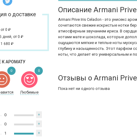
Описание Armani Prive 
ия о доставке
Armani Prive Iris Celadon - это унисекс а
сочетаются свежие искристые нотки бер
,
от 0
₽
атмосферным звучанием ириса. В сердц
 5 дней,
от 0
₽
нотами мате и шоколада, которые дополня
ощущаются мягкие и теплые ноты мускус
 1 680
₽
глубину и насыщенность. Этот парфюм со
ноты, что делает его универсальным и 
 К АРОМАТУ
0
0
Отзывы о Armani Prive 
Пока нет ни одного отзыва
равится
Любимые
0
+
0
+
1
+