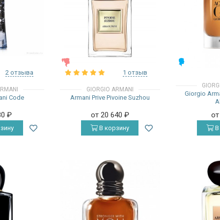
ЖЕНСКИЕ
МУЖСКИЕ
2 отзыва
1 отзыв
GIORG
ARMANI
GIORGIO ARMANI
Giorgio Arm
ani Code
Armani Prive Pivoine Suzhou
A
80
₽
от 20 640
₽
от
зину
В корзину
В