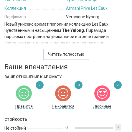
Коллекция
Armani Prive Les Eaux
Парфюмер
Veronique Nyberg
Новый унисекс аромат пополнил коллекцию Les Eaux
чувственным и насыщенным
The Yulong.
Пирамида
парфюма построена на уникальной встрече граней и
природных контрастов зеленого чая и черного чая,
приглашающей в ольфакторное путешествие по горам Юлонг
Читать полностью
китайской провинции Юньнань, которые известны своими
чайными плантациями.
Ваши впечатления
ВАШЕ ОТНОШЕНИЕ К АРОМАТУ
2
0
2
Нравится
Не нравится
Любимые
СТОЙКОСТЬ
+
0
Не стойкий