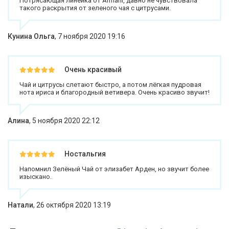
Потрясающая линейка от Armani, давно не чувствовала
такого раскрытия от зеленого чая с цитрусами.
Кунина Ольга
,
7 ноября 2020 19:16
Очень красивый
Чай и цитрусы слетают быстро, а потом лёгкая пудровая
нота ириса и благородный ветивера. Очень красиво звучит!
Алина
,
5 ноября 2020 22:12
Ностальгия
Напомнил Зелёный Чай от элизабет Арден, но звучит более
изыскано.
Натали
,
26 октября 2020 13:19