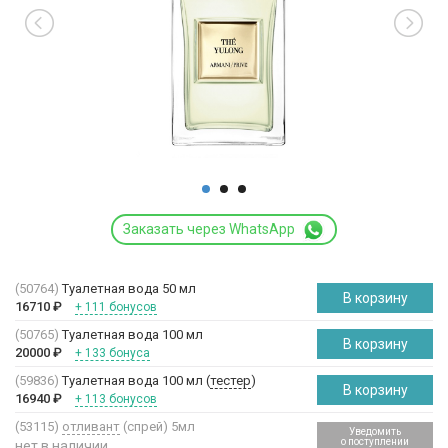
Заказать через WhatsApp
(50764)
Туалетная вода 50 мл
В корзину
16710
₽
+ 111 бонусов
(50765)
Туалетная вода 100 мл
В корзину
20000
₽
+ 133 бонуса
(59836)
Туалетная вода 100 мл (
тестер
)
В корзину
16940
₽
+ 113 бонусов
(53115)
отливант
(спрей) 5мл
Уведомить
о поступлении
нет в наличии