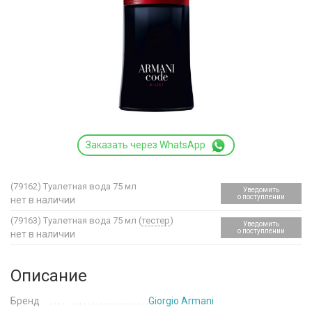
Заказать через WhatsApp
(79162)
Туалетная вода 75 мл
Уведомить
о поступлении
нет в наличии
(79163)
Туалетная вода 75 мл (
тестер
)
Уведомить
о поступлении
нет в наличии
Описание
Бренд
Giorgio Armani