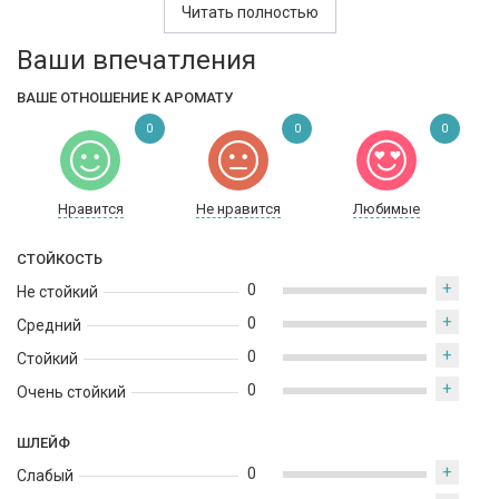
Читать полностью
Базовые ноты состоят из тонка-бобов и гваяка, которые
придают аромату теплую и притягательную древесную ноту.
Ваши впечатления
Этот аромат подходит для использования в холодное время
года, идеально для вечерних мероприятий и особых случаев.
ВАШЕ ОТНОШЕНИЕ К АРОМАТУ
Он принадлежит к семейству восточных древесных ароматов.
0
0
0
Нравится
Не нравится
Любимые
СТОЙКОСТЬ
+
0
Не стойкий
+
0
Средний
+
0
Стойкий
+
0
Очень стойкий
ШЛЕЙФ
+
0
Слабый