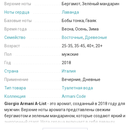
Верхние ноты
Бергамот, Зелёный мандарин
Ноты сердца
Лаванда
Базовые ноты
Бобы тонка, Гваяк
Время года
Весна, Осень, Зима
Семейство
Восточные
,
Древесные
Возраст
25-35, 35-45, 40+, 20+
Пол
мужские
Год
2018
Страна
Италия
Применение
Вечерние, Дневные
Тип товара
Туалетная вода
Коллекция
Armani Code
Giorgio Armani A-List
- это аромат, созданный в 2018 году для
мужчин. Верхние ноты аромата представлены свежим
бергамотом и зеленым мандарином, которые создают яркий и
энергичный старт. Нота сердца включает в себя лаванду,
которая добавляет аромату изысканности и элегантности.