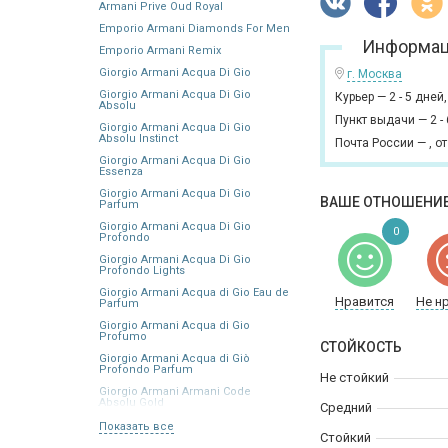
Armani Prive Oud Royal
Emporio Armani Diamonds For Men
Информац
Emporio Armani Remix
Giorgio Armani Acqua Di Gio
г. Москва
Giorgio Armani Acqua Di Gio
Курьер
—
2 - 5 дней
Absolu
Пункт выдачи
—
2 -
Giorgio Armani Acqua Di Gio
Absolu Instinct
Почта России
—
,
от
Giorgio Armani Acqua Di Gio
Essenza
Giorgio Armani Acqua Di Gio
ВАШЕ ОТНОШЕНИЕ
Parfum
Giorgio Armani Acqua Di Gio
0
Profondo
Giorgio Armani Acqua Di Gio
Profondo Lights
Giorgio Armani Acqua di Gio Eau de
Нравится
Не н
Parfum
Giorgio Armani Acqua di Gio
Profumo
СТОЙКОСТЬ
Giorgio Armani Acqua di Giò
Profondo Parfum
Не стойкий
Giorgio Armani Armani Code
Absolu Gold
Средний
Показать все
Стойкий