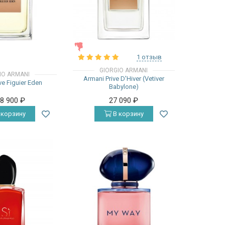
ЖЕНСКИЕ
1 отзыв
GIORGIO ARMANI
IO ARMANI
Armani Prive D'Hiver (Vetiver
ve Figuier Eden
Babylone)
18 900
₽
27 090
₽
 корзину
В корзину