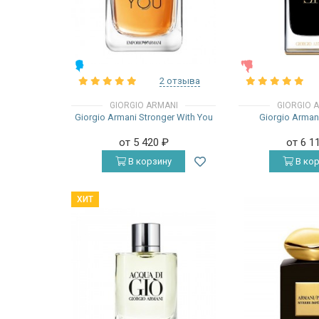
МУЖСКИЕ
ЖЕНСКИЕ
2 отзыва
GIORGIO ARMANI
GIORGIO 
Giorgio Armani Stronger With You
Giorgio Armani
от 5 420
₽
от 6 1
В корзину
В кор
ХИТ