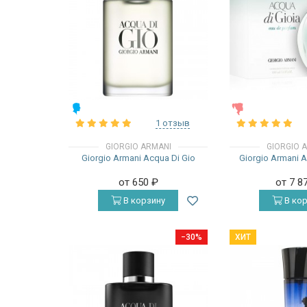
МУЖСКИЕ
ЖЕНСКИЕ
1 отзыв
GIORGIO ARMANI
GIORGIO 
Giorgio Armani Acqua Di Gio
Giorgio Armani A
от 650
₽
от 7 8
В корзину
В кор
−30%
ХИТ