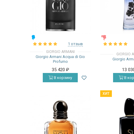
МУЖСКИЕ
ЖЕНСКИЕ
1 отзыв
GIORGIO ARMANI
GIORGIO 
Giorgio Armani Acqua di Gio
Giorgio Arm
Profumo
35 420
₽
13 03
В корзину
В кор
ХИТ