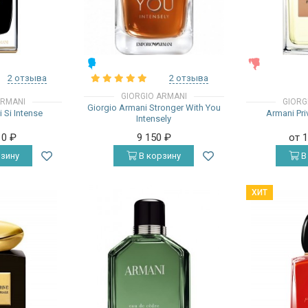
МУЖСКИЕ
ЖЕНСКИЕ
2 отзыва
2 отзыва
GIORGIO ARMANI
ARMANI
GIORG
Giorgio Armani Stronger With You
 Si Intense
Armani Pri
Intensely
10
₽
9 150
₽
от 
зину
В корзину
В
ХИТ