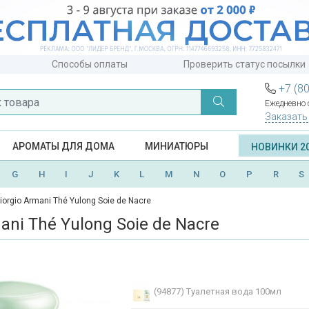
Способы оплаты
Проверить статус посылки
+7 (8
Ежедневно с
Заказать
АРОМАТЫ ДЛЯ ДОМА
МИНИАТЮРЫ
НОВИНКИ 2
G
H
I
J
K
L
M
N
O
P
R
S
iorgio Armani Thé Yulong Soie de Nacre
ani Thé Yulong Soie de Nacre
(94877)
Туалетная вода 100мл