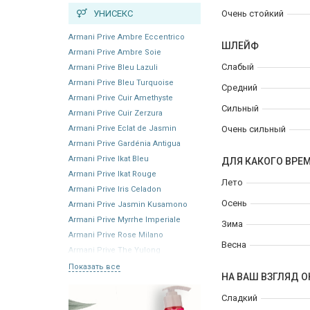
УНИСЕКС
Очень стойкий
Armani Prive Ambre Eccentrico
ШЛЕЙФ
Armani Prive Ambre Soie
Слабый
Armani Prive Bleu Lazuli
Armani Prive Bleu Turquoise
Средний
Armani Prive Cuir Amethyste
Сильный
Armani Prive Cuir Zerzura
Armani Prive Eclat de Jasmin
Очень сильный
Armani Prive Gardénia Antigua
Armani Prive Ikat Bleu
ДЛЯ КАКОГО ВРЕ
Armani Prive Ikat Rouge
Лето
Armani Prive Iris Celadon
Осень
Armani Prive Jasmin Kusamono
Armani Prive Myrrhe Imperiale
Зима
Armani Prive Rose Milano
Весна
Armani Prive The Yulong
Показать все
НА ВАШ ВЗГЛЯД О
Сладкий