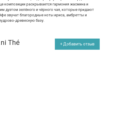
дце композиции раскрывается гармония жасмина и
им дуэтом зелёного и чёрного чая, которые придают
йфе звучат благородные ноты ириса, амбретты и
пудрово-древесную базу.
ni Thé
+ Добавить отзыв