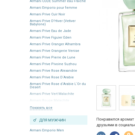
Armani CODE Summer eau Fraiche
Armani Emporio pour femme
Armani Prive Cuir Noir
Armani Prive D'Hiver (Vetiver
Babylone)
Armani Prive Eau de Jade
Armani Prive Figuier Eden
Armani Prive Oranger Alhambra
Armani Prive Orangerie Venise
Armani Prive Pierre de Lune
Armani Prive Pivoine Suzhou
Armani Prive Rose Alexandrie
Armani Prive Rose D`Arabie
Armani Prive Rose d`Arabie L`Or du
Desert
Armani Prive Vert Malachite
Armani Rouge Malachite
Показать все
Понравился аромат 
ДЛЯ МУЖЧИН
друзьями в социальн
Armani Emporio Men