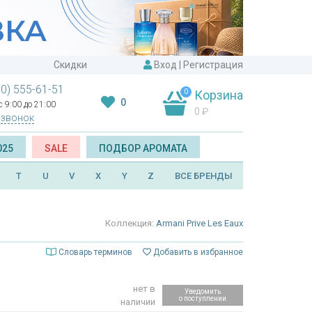
Скидки
Вход
|
Регистрация
00) 555-61-51
0
Корзина
0
 9:00 до 21:00
0
₽
 звонок
025
SALE
ПОДБОР АРОМАТА
T
U
V
X
Y
Z
ВСЕ БРЕНДЫ
Коллекция:
Armani Prive Les Eaux
Словарь терминов
Добавить в избранное
нет в
Уведомить
о поступлении
наличии