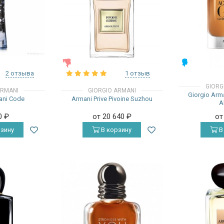
ЖЕНСКИЕ
МУЖСКИЕ
2 отзыва
1 отзыв
GIORG
ARMANI
GIORGIO ARMANI
Giorgio Arm
ani Code
Armani Prive Pivoine Suzhou
A
0
₽
от 20 640
₽
от
зину
В корзину
В