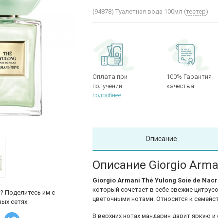
(94878)
Туалетная вода 100мл (
тестер
)
Оплата при
100% Гарантия
получении
качества
подробнее
Описание
Описание Giorgio Arman
Giorgio Armani Thé Yulong Soie de Nac
который сочетает в себе свежие цитрус
? Поделитесь им с
цветочными нотами. Относится к семейс
ых сетях:
В верхних нотах мандарин дарит яркую 