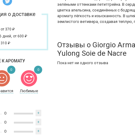
зелёными оттенками петитгрейна. В сер
цветка апельсина, соединённых с бодрящ
ия о доставке
аромату лёгкость и изысканность. В шле
землистого ветивера, создавая теплую, 
,
от 370
₽
 6 дней,
от 600
₽
Отзывы о Giorgio Arma
 310
₽
Yulong Soie de Nacre
 К АРОМАТУ
Пока нет ни одного отзыва
0
0
равится
Любимые
0
+
0
+
0
+