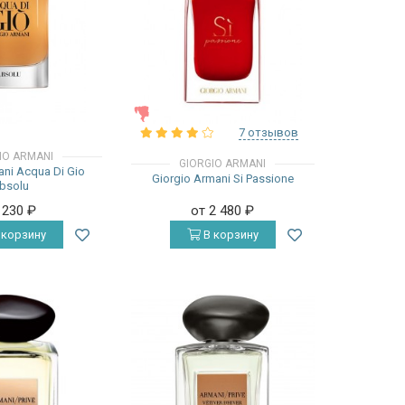
ЖЕНСКИЕ
7 отзывов
IO ARMANI
GIORGIO ARMANI
ani Acqua Di Gio
Giorgio Armani Si Passione
bsolu
 230
₽
от 2 480
₽
 корзину
В корзину