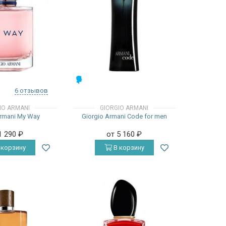
МУЖСКИЕ
6 отзывов
IO ARMANI
GIORGIO ARMANI
Armani My Way
Giorgio Armani Code for men
1 290
₽
от 5 160
₽
 корзину
В корзину