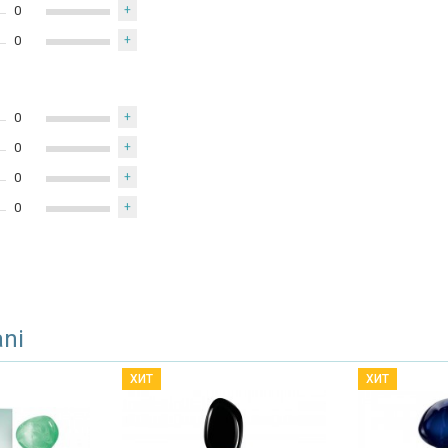
0
+
0
+
0
+
0
+
0
+
0
+
ani
ХИТ
ХИТ