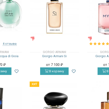
ЖЕНСКИЕ
ЖЕНСКИЕ
4 отзыва
ARMANI
GIORGIO ARMANI
GIORG
cqua di Gioia
Giorgio Armani Si
Giorgio 
70
₽
от 7 100
₽
от 
зину
В корзину
В
ХИТ