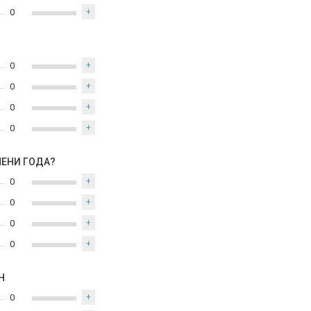
0
+
0
+
0
+
0
+
0
+
МЕНИ ГОДА?
0
+
0
+
0
+
0
+
Н
0
+