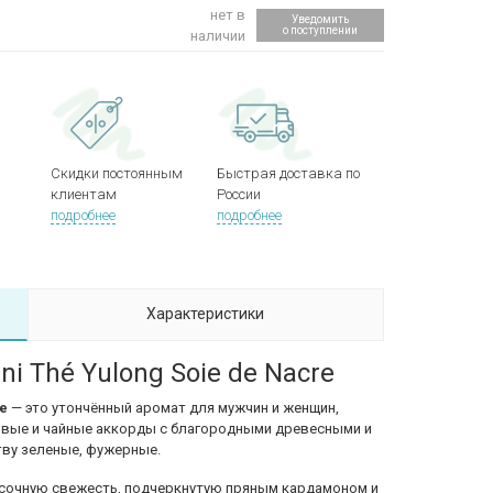
нет в
Уведомить
о поступлении
наличии
Скидки постоянным
Быстрая доставка по
клиентам
России
подробнее
подробнее
Характеристики
i Thé Yulong Soie de Nacre
re
— это утончённый аромат для мужчин и женщин,
овые и чайные аккорды с благородными древесными и
тву зеленые, фужерные.
и сочную свежесть, подчеркнутую пряным кардамоном и