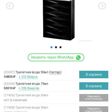
Заказать через WhatsApp
(22697)
Туалетная вода 50мл (
тестер
)
В корзину
34830
₽
+ 232 бонуса
(23200)
Туалетная вода 75мл
В корзину
50310
₽
+ 335 бонусов
(17426)
Туалетная вода 30мл
Уведомить
о поступлении
нет в наличии
(17428)
Туалетная вода 50мл
Уведомить
о поступлении