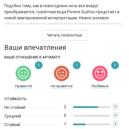
Подобно тому, как в новогоднюю ночь все вокруг
преображается, туалетная вода Pivoine Suzhou предстает в
новой лимтированной интерпретации. Нежно-розовое
оформление флакона символизирует мягкую женственность,
драгоценные жемчужные частички перламутра создают
Читать полностью
изысканное сияние на коже. Аромат оставляет флер
праздника, аристократичного благородства и утонченной
Ваши впечатления
женственности. Новогоднее издание Pivoine Suzhou Soie De
Nacre - это ода прекрасному. Всему, что вызывает в нас
ВАШЕ ОТНОШЕНИЕ К АРОМАТУ
искренние эмоции.
2
1
1
Вдохновением для создания аромата Pivoine Suzhou
послужили сады легендарного города Сучжоу в Древнем
Китае. Самый изящный и благородный цветок этих садов -
Нравится
Не нравится
Любимые
пион, символ женственности, цветущей год за годом. Pivoine
Suzhou Soie De Nacre - это ода нежному сердцу цветка пиона,
СТОЙКОСТЬ
его шелковым розовым лепесткам и безупречному аромату.
+
2
Не стойкий
+
0
Средний
+
1
Стойкий