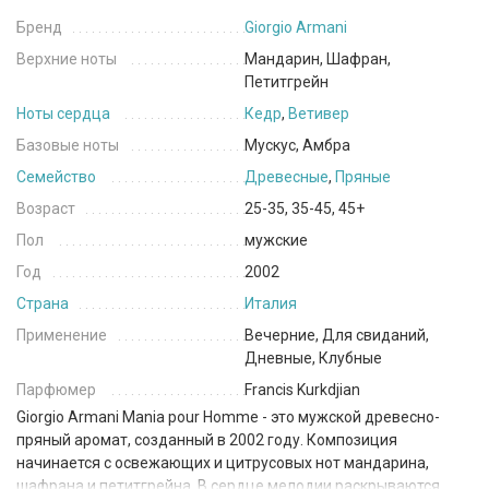
Бренд
Giorgio Armani
Верхние ноты
Мандарин, Шафран,
Петитгрейн
Ноты сердца
Кедр
,
Ветивер
Базовые ноты
Мускус, Амбра
Семейство
Древесные
,
Пряные
Возраст
25-35, 35-45, 45+
Пол
мужские
Год
2002
Страна
Италия
Применение
Вечерние, Для свиданий,
Дневные, Клубные
Парфюмер
Francis Kurkdjian
Giorgio Armani Mania pour Homme - это мужской древесно-
пряный аромат, созданный в 2002 году. Композиция
начинается с освежающих и цитрусовых нот мандарина,
шафрана и петитгрейна. В сердце мелодии раскрываются