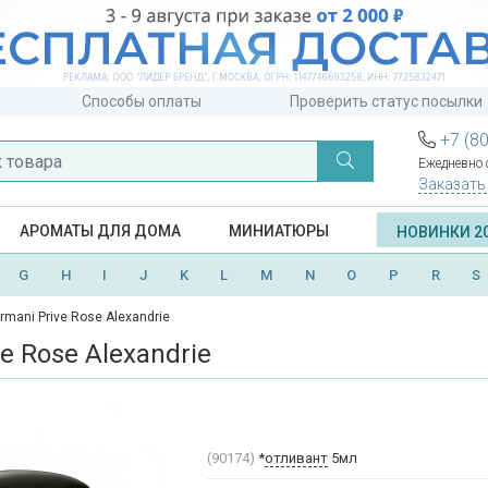
Способы оплаты
Проверить статус посылки
+7 (8
Ежедневно с
Заказать
АРОМАТЫ ДЛЯ ДОМА
МИНИАТЮРЫ
НОВИНКИ 2
G
H
I
J
K
L
M
N
O
P
R
S
rmani Prive Rose Alexandrie
e Rose Alexandrie
(90174)
*
отливант
5мл