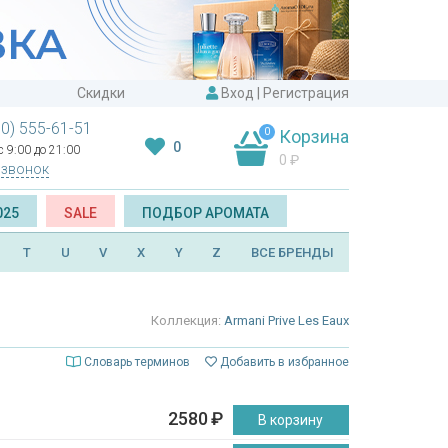
Скидки
Вход
|
Регистрация
00) 555-61-51
0
Корзина
0
 9:00 до 21:00
0
₽
 звонок
025
SALE
ПОДБОР АРОМАТА
T
U
V
X
Y
Z
ВСЕ БРЕНДЫ
Коллекция:
Armani Prive Les Eaux
Словарь терминов
Добавить в избранное
2580
₽
В корзину