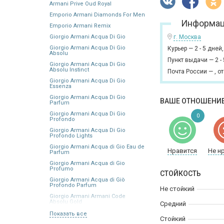
Armani Prive Oud Royal
Emporio Armani Diamonds For Men
Информац
Emporio Armani Remix
Giorgio Armani Acqua Di Gio
г. Москва
Giorgio Armani Acqua Di Gio
Курьер
—
2 - 5 дней
Absolu
Пункт выдачи
—
2 -
Giorgio Armani Acqua Di Gio
Absolu Instinct
Почта России
—
,
от
Giorgio Armani Acqua Di Gio
Essenza
Giorgio Armani Acqua Di Gio
ВАШЕ ОТНОШЕНИЕ
Parfum
Giorgio Armani Acqua Di Gio
0
Profondo
Giorgio Armani Acqua Di Gio
Profondo Lights
Giorgio Armani Acqua di Gio Eau de
Нравится
Не н
Parfum
Giorgio Armani Acqua di Gio
Profumo
СТОЙКОСТЬ
Giorgio Armani Acqua di Giò
Profondo Parfum
Не стойкий
Giorgio Armani Armani Code
Absolu Gold
Средний
Показать все
Стойкий