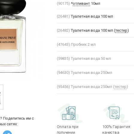
(90175)
*
отливант
10мл
(26481)
Туалетная вода 100 мл
(26482)
Туалетная вода 100 мл (
тестер
)
(47643)
Пробник 2 мл
(59835)
Туалетная вода 50 мл
(94630)
Туалетная вода 250мл
(95456)
Туалетная вода 250мл (
тестер
)
? Поделитесь им с
ых сетях:
Оплата при
100% Гарантия
получении
качества