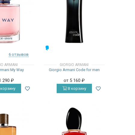
МУЖСКИЕ
6 отзывов
IO ARMANI
GIORGIO ARMANI
Armani My Way
Giorgio Armani Code for men
1 290
₽
от 5 160
₽
 корзину
В корзину