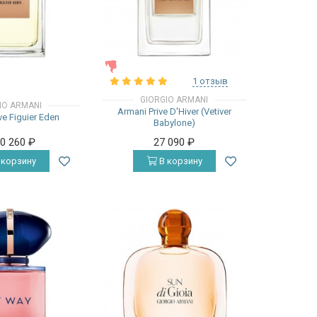
ЖЕНСКИЕ
1 отзыв
GIORGIO ARMANI
IO ARMANI
Armani Prive D'Hiver (Vetiver
ve Figuier Eden
Babylone)
20 260
₽
27 090
₽
 корзину
В корзину