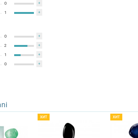
0
+
1
+
0
+
2
+
1
+
0
+
ani
ХИТ
ХИТ