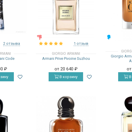
ЖЕНСКИЕ
МУЖСКИЕ
2 отзыва
1 отзыв
GIORG
ARMANI
GIORGIO ARMANI
Giorgio Arm
ani Code
Armani Prive Pivoine Suzhou
A
80
₽
от 20 640
₽
от
зину
В корзину
В