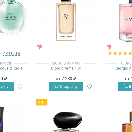
ЖЕНСКИЕ
ЖЕНСКИЕ
4 отзыва
ARMANI
GIORGIO ARMANI
GIORG
cqua di Gioia
Giorgio Armani Si
Giorgio 
40
₽
от 7 230
₽
от 
зину
В корзину
В
ХИТ