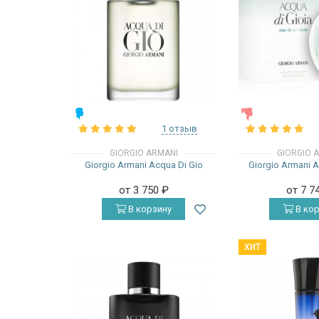
МУЖСКИЕ
ЖЕНСКИЕ
1 отзыв
GIORGIO ARMANI
GIORGIO 
Giorgio Armani Acqua Di Gio
Giorgio Armani A
от 3 750
₽
от 7 7
В корзину
В кор
ХИТ