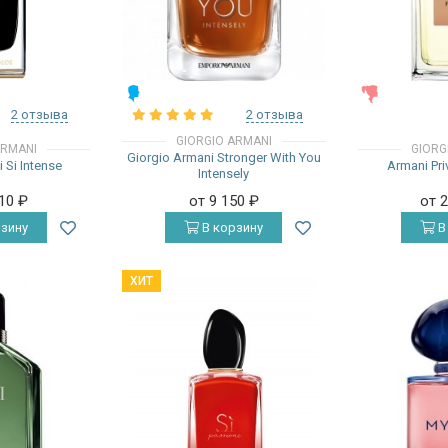
МУЖСКИЕ
ЖЕНСКИЕ
2 отзыва
2 отзыва
GIORGIO ARMANI
ARMANI
GIORG
Giorgio Armani Stronger With You
 Si Intense
Armani Pri
Intensely
910
₽
от 9 150
₽
от 
зину
В корзину
В
ХИТ