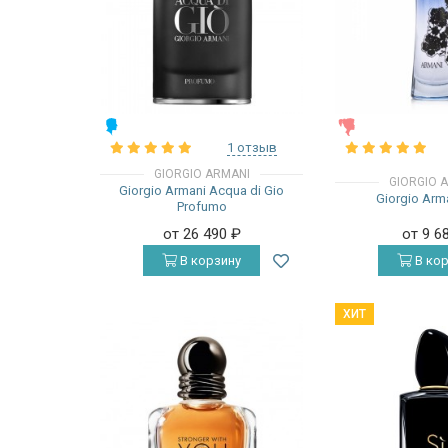
МУЖСКИЕ
ЖЕНСКИЕ
1 отзыв
GIORGIO ARMANI
GIORGIO 
Giorgio Armani Acqua di Gio
Giorgio Arm
Profumo
от 26 490
₽
от 9 6
В корзину
В кор
ХИТ