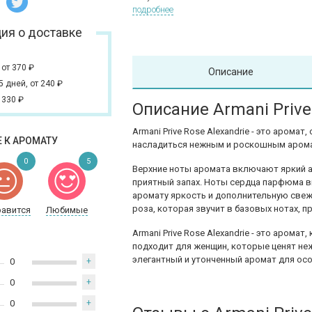
подробнее
ия о доставке
,
от 370
₽
Описание
 5 дней,
от 240
₽
 330
₽
Описание Armani Prive
Armani Prive Rose Alexandrie - это арома
 К АРОМАТУ
насладиться нежным и роскошным аром
0
5
Верхние ноты аромата включают яркий а
приятный запах. Ноты сердца парфюма 
аромату яркость и дополнительную свеж
роза, которая звучит в базовых нотах, 
равится
Любимые
Armani Prive Rose Alexandrie - это арома
подходит для женщин, которые ценят неж
элегантный и утонченный аромат для осо
0
+
0
+
0
+