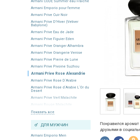
Armani CODE Summer eau Fraiche
Armani Emporio pour femme
Armani Prive Cuir Noir
Armani Prive D'Hiver (Vetiver
Babylone)
Armani Prive Eau de Jade
Armani Prive Figuier Eden
Armani Prive Oranger Alhambra
Armani Prive Orangerie Venise
Armani Prive Pierre de Lune
Armani Prive Pivoine Suzhou
Armani Prive Rose Alexandrie
Armani Prive Rose D`Arabie
Armani Prive Rose d`Arabie L`Or du
Desert
Armani Prive Vert Malachite
Armani Rouge Malachite
Показать все
Понравился аромат 
ДЛЯ МУЖЧИН
друзьями в социальн
Armani Emporio Men