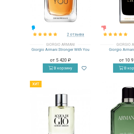
МУЖСКИЕ
ЖЕНСКИЕ
2 отзыва
GIORGIO ARMANI
GIORGIO 
Giorgio Armani Stronger With You
Giorgio Armani
от 5 420
₽
от 10 
В корзину
В кор
ХИТ