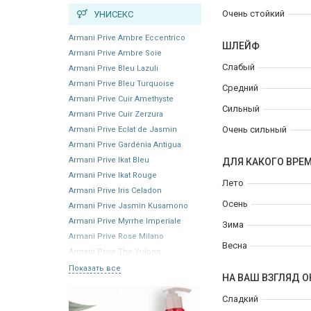
Очень стойкий
УНИСЕКС
Armani Prive Ambre Eccentrico
ШЛЕЙФ
Armani Prive Ambre Soie
Слабый
Armani Prive Bleu Lazuli
Armani Prive Bleu Turquoise
Средний
Armani Prive Cuir Amethyste
Сильный
Armani Prive Cuir Zerzura
Очень сильный
Armani Prive Eclat de Jasmin
Armani Prive Gardénia Antigua
Armani Prive Ikat Bleu
ДЛЯ КАКОГО ВРЕ
Armani Prive Ikat Rouge
Лето
Armani Prive Iris Celadon
Осень
Armani Prive Jasmin Kusamono
Armani Prive Myrrhe Imperiale
Зима
Armani Prive Rose Milano
Весна
Armani Prive The Yulong
Показать все
НА ВАШ ВЗГЛЯД О
Сладкий