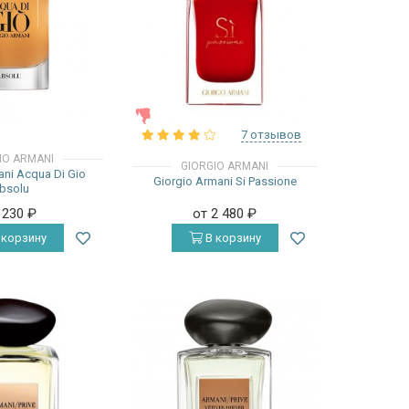
ЖЕНСКИЕ
7 отзывов
IO ARMANI
GIORGIO ARMANI
ani Acqua Di Gio
Giorgio Armani Si Passione
bsolu
 230
₽
от 2 480
₽
 корзину
В корзину