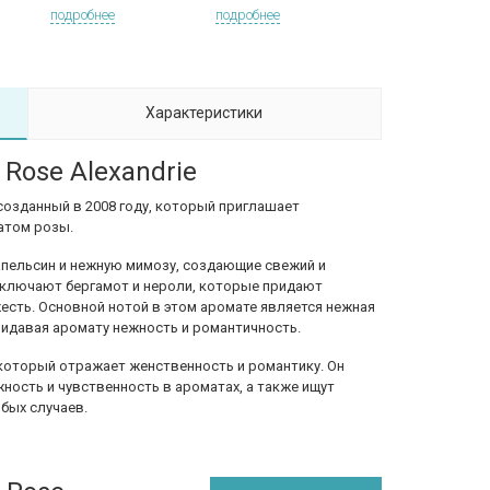
подробнее
подробнее
Характеристики
 Rose Alexandrie
т, созданный в 2008 году, который приглашает
атом розы.
пельсин и нежную мимозу, создающие свежий и
включают бергамот и нероли, которые придают
есть. Основной нотой в этом аромате является нежная
придавая аромату нежность и романтичность.
т, который отражает женственность и романтику. Он
ность и чувственность в ароматах, а также ищут
бых случаев.