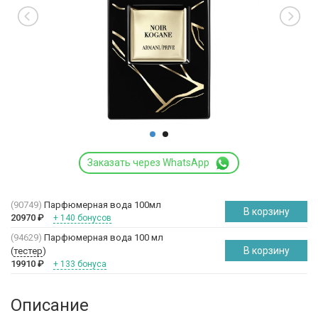
Заказать через WhatsApp
(90749)
Парфюмерная вода 100мл
В корзину
20970
₽
+ 140 бонусов
(94629)
Парфюмерная вода 100 мл
В корзину
(
тестер
)
19910
₽
+ 133 бонуса
Описание