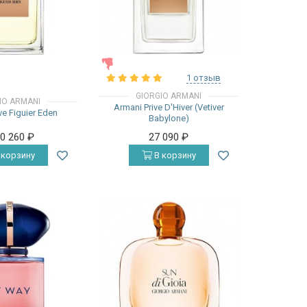
ЖЕНСКИЕ
1 отзыв
GIORGIO ARMANI
IO ARMANI
Armani Prive D'Hiver (Vetiver
ve Figuier Eden
Babylone)
20 260
₽
27 090
₽
 корзину
В корзину