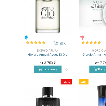
МУЖСКИЕ
ЖЕНСКИЕ
1 отзыв
GIORGIO ARMANI
GIORGIO 
Giorgio Armani Acqua Di Gio
Giorgio Armani A
от 3 750
₽
от 7 7
В корзину
В кор
−30%
ХИТ