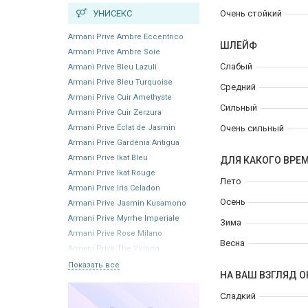
УНИСЕКС
Очень стойкий
Armani Prive Ambre Eccentrico
ШЛЕЙФ
Armani Prive Ambre Soie
Слабый
Armani Prive Bleu Lazuli
Armani Prive Bleu Turquoise
Средний
Armani Prive Cuir Amethyste
Сильный
Armani Prive Cuir Zerzura
Armani Prive Eclat de Jasmin
Очень сильный
Armani Prive Gardénia Antigua
Armani Prive Ikat Bleu
ДЛЯ КАКОГО ВРЕ
Armani Prive Ikat Rouge
Лето
Armani Prive Iris Celadon
Осень
Armani Prive Jasmin Kusamono
Armani Prive Myrrhe Imperiale
Зима
Armani Prive Rose Milano
Весна
Armani Prive The Yulong
Показать все
НА ВАШ ВЗГЛЯД О
Сладкий