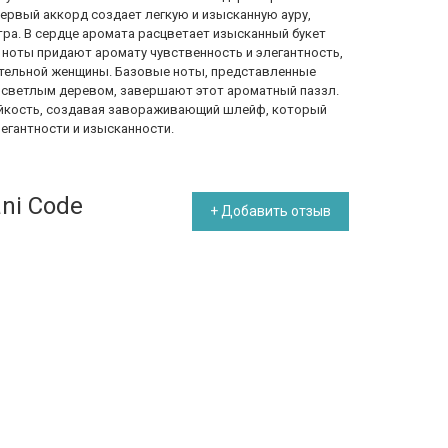
 первый аккорд создает легкую и изысканную ауру,
тра. В сердце аромата расцветает изысканный букет
и ноты придают аромату чувственность и элегантность,
ательной женщины. Базовые ноты, представленные
и светлым деревом, завершают этот ароматный паззл.
тойкость, создавая завораживающий шлейф, который
егантности и изысканности.
ni Code
+ Добавить отзыв