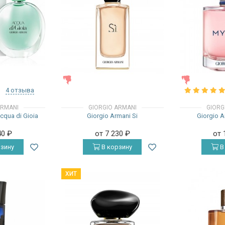
ЖЕНСКИЕ
ЖЕНСКИЕ
4 отзыва
ARMANI
GIORGIO ARMANI
GIORG
cqua di Gioia
Giorgio Armani Si
Giorgio 
40
₽
от 7 230
₽
от 
зину
В корзину
В
ХИТ