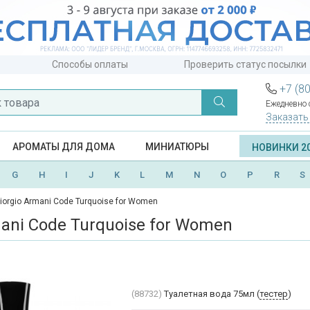
Способы оплаты
Проверить статус посылки
+7 (8
Ежедневно с
Заказать
АРОМАТЫ ДЛЯ ДОМА
МИНИАТЮРЫ
НОВИНКИ 2
G
H
I
J
K
L
M
N
O
P
R
S
iorgio Armani Code Turquoise for Women
mani Code Turquoise for Women
(88732)
Туалетная вода 75мл (
тестер
)