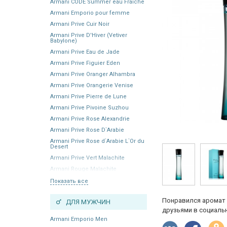
Armani CODE Summer eau Fraiche
Armani Emporio pour femme
Armani Prive Cuir Noir
Armani Prive D'Hiver (Vetiver
Babylone)
Armani Prive Eau de Jade
Armani Prive Figuier Eden
Armani Prive Oranger Alhambra
Armani Prive Orangerie Venise
Armani Prive Pierre de Lune
Armani Prive Pivoine Suzhou
Armani Prive Rose Alexandrie
Armani Prive Rose D`Arabie
Armani Prive Rose d`Arabie L`Or du
Desert
Armani Prive Vert Malachite
Armani Rouge Malachite
Показать все
Понравился аромат 
ДЛЯ МУЖЧИН
друзьями в социальн
Armani Emporio Men