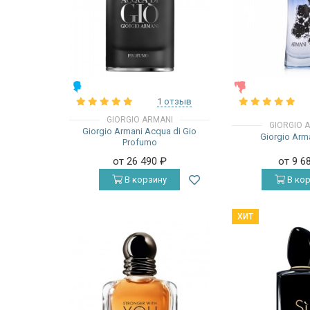
МУЖСКИЕ
ЖЕНСКИЕ
1 отзыв
GIORGIO ARMANI
GIORGIO 
Giorgio Armani Acqua di Gio
Giorgio Arm
Profumo
от 26 490
₽
от 9 6
В корзину
В кор
ХИТ