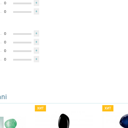
0
+
0
+
0
+
0
+
0
+
0
+
ani
ХИТ
ХИТ