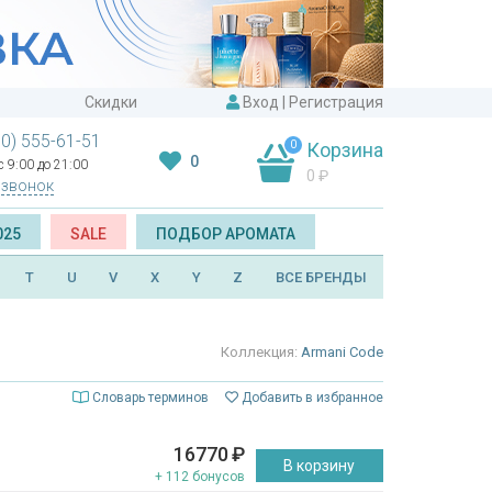
Скидки
Вход
|
Регистрация
00) 555-61-51
0
Корзина
0
 9:00 до 21:00
0
₽
 звонок
025
SALE
ПОДБОР АРОМАТА
T
U
V
X
Y
Z
ВСЕ БРЕНДЫ
Коллекция:
Armani Code
Словарь терминов
Добавить в избранное
16770
₽
В корзину
+ 112 бонусов