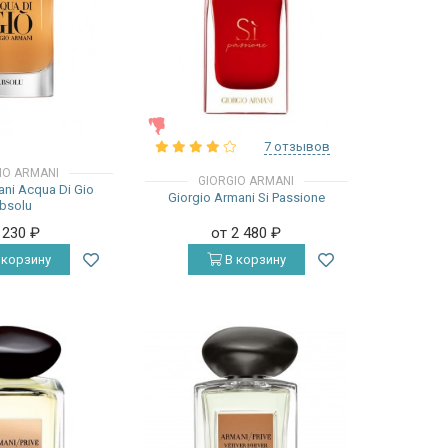
ЖЕНСКИЕ
7 отзывов
IO ARMANI
GIORGIO ARMANI
ani Acqua Di Gio
Giorgio Armani Si Passione
bsolu
 230
₽
от 2 480
₽
 корзину
В корзину