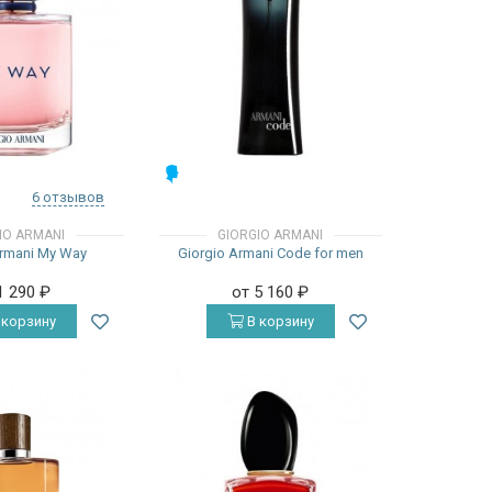
МУЖСКИЕ
6 отзывов
IO ARMANI
GIORGIO ARMANI
Armani My Way
Giorgio Armani Code for men
1 290
₽
от 5 160
₽
 корзину
В корзину