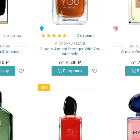
МУЖСКИЕ
ЖЕНСКИЕ
2 отзыва
2 отзыва
GIORGIO ARMANI
ARMANI
GIORG
Giorgio Armani Stronger With You
 Si Intense
Armani Pri
Intensely
910
₽
от 9 500
₽
от 
зину
В корзину
В
ХИТ