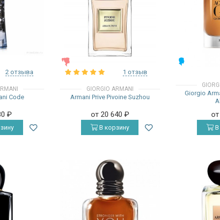
ЖЕНСКИЕ
МУЖСКИЕ
2 отзыва
1 отзыв
GIORG
ARMANI
GIORGIO ARMANI
Giorgio Arm
ani Code
Armani Prive Pivoine Suzhou
A
80
₽
от 20 640
₽
от
зину
В корзину
В