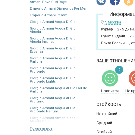
Armani Prive Oud Royal
Emporio Armani Diamonds For Men
Информац
Emporio Armani Remix
Giorgio Armani Acqua Di Gio
г. Москва
Giorgio Armani Acqua Di Gio
Курьер
—
2 - 5 дней
Absolu
Пункт выдачи
—
2 -
Giorgio Armani Acqua Di Gio
Absolu Instinct
Почта России
—
,
от
Giorgio Armani Acqua Di Gio
Essenza
Giorgio Armani Acqua Di Gio
ВАШЕ ОТНОШЕНИЕ
Parfum
Giorgio Armani Acqua Di Gio
0
Profondo
Giorgio Armani Acqua Di Gio
Profondo Lights
Giorgio Armani Acqua di Gio Eau de
Нравится
Не н
Parfum
Giorgio Armani Acqua di Gio
Profumo
СТОЙКОСТЬ
Giorgio Armani Acqua di Giò
Profondo Parfum
Не стойкий
Giorgio Armani Armani Code
Absolu Gold
Средний
Показать все
Стойкий