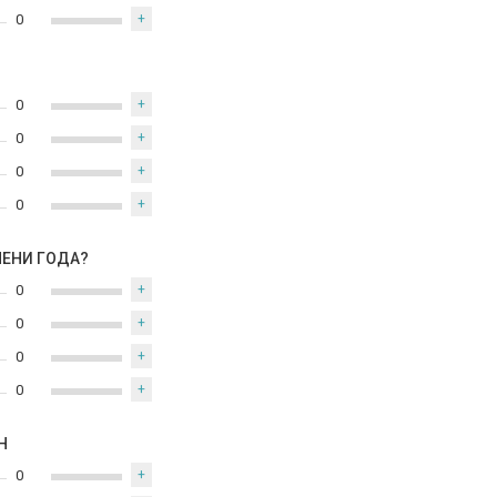
0
+
0
+
0
+
0
+
0
+
МЕНИ ГОДА?
0
+
0
+
0
+
0
+
Н
0
+