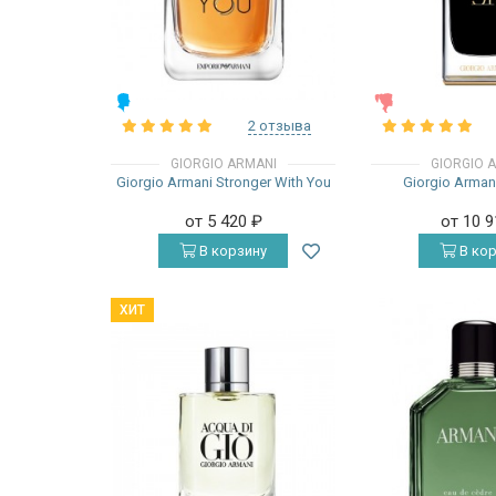
МУЖСКИЕ
ЖЕНСКИЕ
2 отзыва
GIORGIO ARMANI
GIORGIO 
Giorgio Armani Stronger With You
Giorgio Armani
от 5 420
₽
от 10 
В корзину
В кор
ХИТ