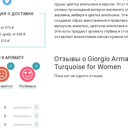
груши, цветка апельсина и нероли. Этот
словно прохладный ветерок весеннего у
ия о доставке
жасмина, имбиря и цветка апельсина. Эт
создавая образ женственной и привлек
мускусом, ванилью, цветком апельсина 
,
от 370
₽
Эти ноты придают аромату глубину и с
 6 дней,
от 600
₽
оставляет впечатление неповторимой эл
 310
₽
Отзывы о Giorgio Arma
 К АРОМАТУ
Turquoise for Women
0
0
Пока нет ни одного отзыва
равится
Любимые
0
+
0
+
0
+