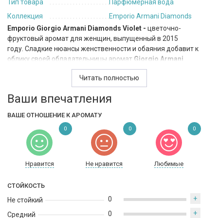
Тип товара
Парфюмерная вода
Коллекция
Emporio Armani Diamonds
Emporio Giorgio Armani Diamonds Violet -
цветочно-
фруктовый аромат для женщин, выпущенный в 2015
году. Сладкие нюансы женственности и обаяния добавит к
облику своей обладательницы аромат
Giorgio Armani
Emporio Armani Diamonds Violet
. Нежные нотки экзотических
Читать полностью
фруктов и малины утопают в томной роскоши цветочного
букета – современным девушкам так не хватает загадочной
Ваши впечатления
теплоты отношений, капельки таинственности, скрытой под
ярким оперением. Новый аромат поможет почувствовать
ВАШЕ ОТНОШЕНИЕ К АРОМАТУ
себя Золушкой на балу, раскрыться навстречу изумленным
0
0
0
взглядом принцессой с бриллиантовой диадемой и
хрустальными туфельками.
Нравится
Не нравится
Любимые
СТОЙКОСТЬ
+
0
Не стойкий
+
0
Средний