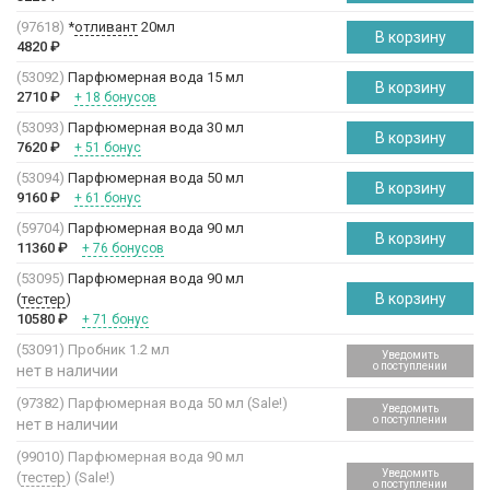
(97618)
*
отливант
20мл
В корзину
4820
₽
(53092)
Парфюмерная вода 15 мл
В корзину
2710
₽
+ 18 бонусов
(53093)
Парфюмерная вода 30 мл
В корзину
7620
₽
+ 51 бонус
(53094)
Парфюмерная вода 50 мл
В корзину
9160
₽
+ 61 бонус
(59704)
Парфюмерная вода 90 мл
В корзину
11360
₽
+ 76 бонусов
(53095)
Парфюмерная вода 90 мл
В корзину
(
тестер
)
10580
₽
+ 71 бонус
(53091)
Пробник 1.2 мл
Уведомить
о поступлении
нет в наличии
(97382)
Парфюмерная вода 50 мл (Sale!)
Уведомить
о поступлении
нет в наличии
(99010)
Парфюмерная вода 90 мл
Уведомить
(
тестер
) (Sale!)
о поступлении