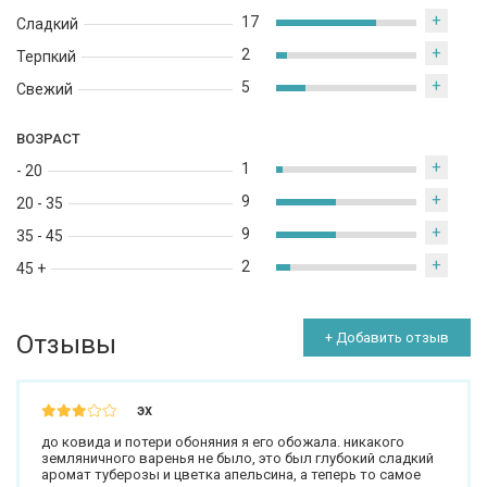
+
17
Сладкий
+
2
Терпкий
+
5
Свежий
ВОЗРАСТ
+
1
- 20
+
9
20 - 35
+
9
35 - 45
+
2
45 +
Отзывы
+ Добавить отзыв
эх
до ковида и потери обоняния я его обожала. никакого
земляничного варенья не было, это был глубокий сладкий
аромат туберозы и цветка апельсина, а теперь то самое