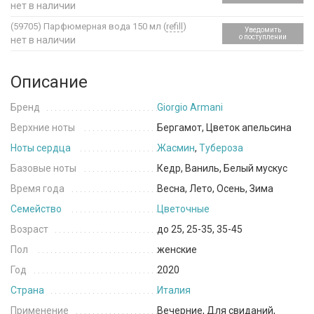
нет в наличии
(59705)
Парфюмерная вода 150 мл (
refill
)
Уведомить
о поступлении
нет в наличии
Описание
Бренд
Giorgio Armani
Верхние ноты
Бергамот, Цветок апельсина
Ноты сердца
Жасмин
,
Тубероза
Базовые ноты
Кедр, Ваниль, Белый мускус
Время года
Весна, Лето, Осень, Зима
Семейство
Цветочные
Возраст
до 25, 25-35, 35-45
Пол
женские
Год
2020
Страна
Италия
Применение
Вечерние, Для свиданий,