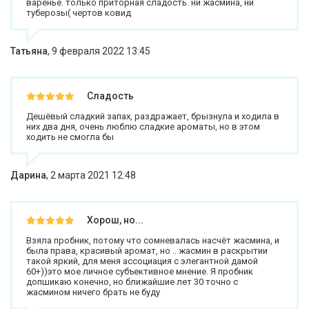
варенье. только приторная сладость. ни жасмина, ни
туберозы( чертов ковид
Татьяна
,
9 февраля 2022 13:45
Сладость
Дешёвый сладкий запах, раздражает, брызнула и ходила в
них два дня, очень люблю сладкие ароматы, но в этом
ходить не смогла бы
Дарина
,
2 марта 2021 12:48
Хорош, но...
Взяла пробник, потому что сомневалась насчёт жасмина, и
была права, красивый аромат, но .. жасмин в раскрытии
такой яркий, для меня ассоциация с элегантной дамой
60+))это мое личное субъективное мнение. Я пробник
допшикаю конечно, но ближайшие лет 30 точно с
жасмином ничего брать не буду