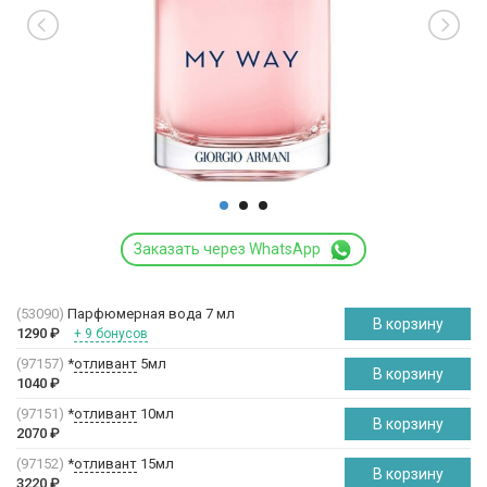
Заказать через WhatsApp
(53090)
Парфюмерная вода 7 мл
В корзину
1290
₽
+ 9 бонусов
(97157)
*
отливант
5мл
В корзину
1040
₽
(97151)
*
отливант
10мл
В корзину
2070
₽
(97152)
*
отливант
15мл
В корзину
3220
₽