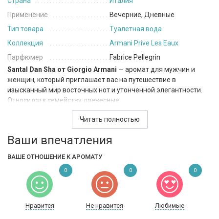
Страна
Италия
Применение
Вечерние, Дневные
Тип товара
Туалетная вода
Коллекция
Armani Prive Les Eaux
Парфюмер
Fabrice Pellegrin
Santal Dan Sha от Giorgio Armani
— аромат для мужчин и
женщин, который приглашает вас на путешествие в
изысканный мир восточных нот и утонченной элегантности.
Относится к семейству древесные.
Начиная свой увлекательный путь, аромат раскрывается
Читать полностью
бодрящим сочетанием кардамона, калабрийского бергамота
Ваши впечатления
и листьев фиалки в верхних нотах. Эти ноты придают аромату
свежесть и деликатность, словно первый вдох в
ВАШЕ ОТНОШЕНИЕ К АРОМАТУ
таинственном восточном саду. В сердце Santal Dan Sha
расцветает уникальный аккорд, включая мускус, олибанум и
0
0
0
элеми. Этот средний слой придает аромату глубину и
загадочность, словно волнующие таинства восточной
культуры. Базовые ноты аромата завершают его насыщенным
Нравится
Не нравится
Любимые
и стойким шлейфом. Сандал, вирджинский кедр и Dreamwood