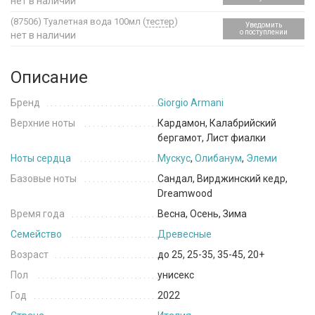
нет в наличии
(87506)
Туалетная вода 100мл (
тестер
)
Уведомить
о поступлении
нет в наличии
Описание
Бренд
Giorgio Armani
Верхние ноты
Кардамон, Калабрийский
бергамот, Лист фиалки
Ноты сердца
Мускус
,
Олибанум
,
Элеми
Базовые ноты
Сандал, Вирджинский кедр,
Dreamwood
Время года
Весна, Осень, Зима
Семейство
Древесные
Возраст
до 25, 25-35, 35-45, 20+
Пол
унисекс
Год
2022