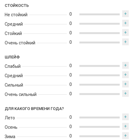
создают теплую, древесную основу, оставляя после себя
СТОЙКОСТЬ
чувственное воспоминание о путешествии в уединенные
+
0
уголки востока.
Не стойкий
+
0
Средний
+
0
Стойкий
+
0
Очень стойкий
ШЛЕЙФ
+
0
Слабый
+
0
Средний
+
0
Сильный
+
0
Очень сильный
ДЛЯ КАКОГО ВРЕМЕНИ ГОДА?
+
0
Лето
+
0
Осень
+
0
Зима