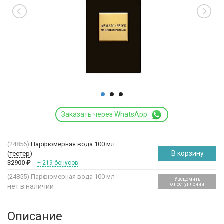
Заказать через WhatsApp
(24856)
Парфюмерная вода 100 мл
В корзину
(
тестер
)
32900
₽
+ 219 бонусов
(24855)
Парфюмерная вода 100 мл
Уведомить
о поступлении
нет в наличии
Описание