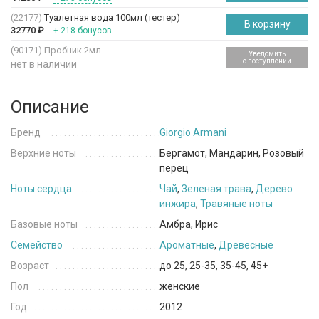
(22177)
Туалетная вода 100мл (
тестер
)
В корзину
32770
₽
+ 218 бонусов
(90171)
Пробник 2мл
Уведомить
о поступлении
нет в наличии
Описание
Бренд
Giorgio Armani
Верхние ноты
Бергамот, Мандарин, Розовый
перец
Ноты сердца
Чай
,
Зеленая трава
,
Дерево
инжира
,
Травяные ноты
Базовые ноты
Амбра, Ирис
Семейство
Ароматные
,
Древесные
Возраст
до 25, 25-35, 35-45, 45+
Пол
женские
Год
2012