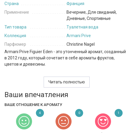
Страна
Франция
Применение
Вечерние, Для свиданий,
Дневные, Спортивные
Тип товара
Туалетная вода
Коллекция
Armani Prive
Парфюмер
Christine Nagel
Armani Prive Figuier Eden - это утонченный аромат, созданный
в 2012 году, который сочетает в себе ароматы фруктов,
цветов и древесины.
Верхние ноты аромата включают яркий бергамот, свежий
мандарин и нежный розовый перец, создающий яркий и
Читать полностью
свежий аккорд. Ноты сердца аромата включают аромат чая,
Ваши впечатления
зеленой травы, дерева инжира и травяных нот, которые
придают аромату особенную глубину и теплоту. В базовых
ВАШЕ ОТНОШЕНИЕ К АРОМАТУ
аккордах звучат амбра и ирис, которые придают аромату
теплоту и утонченность, а также украшают его древесной
4
0
1
основой.
Armani Prive Figuier Eden - это аромат, который идеально