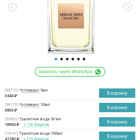
Заказать через WhatsApp
(90172)
*
отливант
5мл
В корзину
3440
₽
(90173)
*
отливант
10мл
В корзину
5850
₽
(59833)
Туалетная вода 50 мл
В корзину
18900
₽
+ 126 бонусов
(18141)
Туалетная вода 100мл
В корзину
41280
₽
+ 275 бонусов