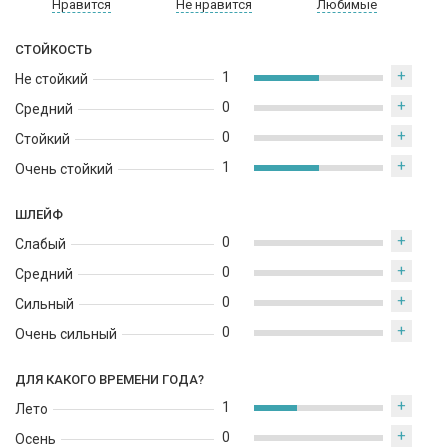
Нравится
Не нравится
Любимые
подходит для тех, кто предпочитает утонченные и элегантные
ароматы. Его яркий и свежий аромат создает яркий и свежий
СТОЙКОСТЬ
образ, который подойдет для любой ситуации.
+
1
Не стойкий
+
0
Средний
+
0
Стойкий
+
1
Очень стойкий
ШЛЕЙФ
+
0
Слабый
+
0
Средний
+
0
Сильный
+
0
Очень сильный
ДЛЯ КАКОГО ВРЕМЕНИ ГОДА?
+
1
Лето
+
0
Осень