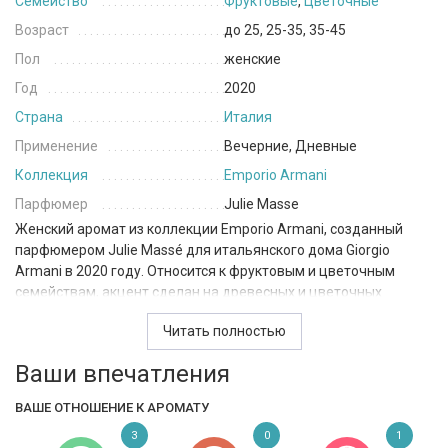
Семейство
Фруктовые
,
Цветочные
Возраст
до 25, 25-35, 35-45
Пол
женские
Год
2020
Страна
Италия
Применение
Вечерние, Дневные
Коллекция
Emporio Armani
Парфюмер
Julie Masse
Женский аромат из коллекции Emporio Armani, созданный
парфюмером Julie Massé для итальянского дома Giorgio
Armani в 2020 году. Относится к фруктовым и цветочным
семействам, акцент сделан на древесных и цветочных
аккордах. Состоит из верхних нот бергамота, мандарина,
Читать полностью
груши и вишни. Сердечные ноты ландыша, пиона и жасмина
Самбака, а завершают композицию базовые ноты белого
Ваши впечатления
мускуса, пачули и ветивера. Очень стойкий, с ярким и
выраженным шлейфом. Прохладный ягодный морс в
ВАШЕ ОТНОШЕНИЕ К АРОМАТУ
сочетании с сухим пачули и мускусом. Аромат, очень
3
0
1
подходящий в период весны-лета.