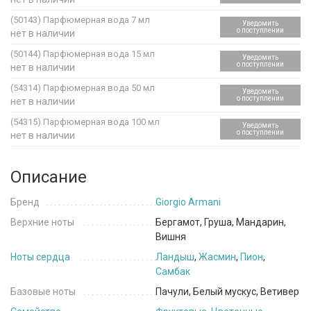
(50143)
Парфюмерная вода 7 мл
Уведомить
о поступлении
нет в наличии
(50144)
Парфюмерная вода 15 мл
Уведомить
о поступлении
нет в наличии
(54314)
Парфюмерная вода 50 мл
Уведомить
о поступлении
нет в наличии
(54315)
Парфюмерная вода 100 мл
Уведомить
о поступлении
нет в наличии
Описание
Бренд
Giorgio Armani
Верхние ноты
Бергамот, Груша, Мандарин,
Вишня
Ноты сердца
Ландыш
,
Жасмин
,
Пион
,
Самбак
Базовые ноты
Пачули, Белый мускус, Ветивер