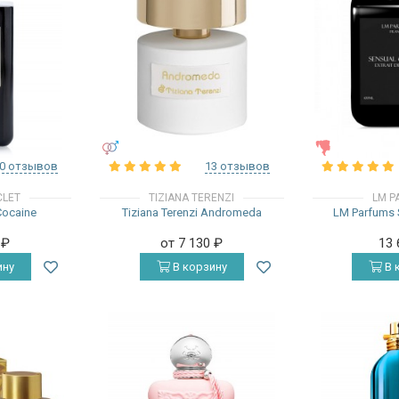
УНИСЕКС
ЖЕНСКИЕ
0 отзывов
13 отзывов
CLET
TIZIANA TERENZI
LM P
Cocaine
Tiziana Terenzi Andromeda
LM Parfums 
0
₽
от 7 130
₽
13
ину
В корзину
В 