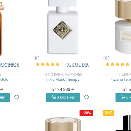
УНИСЕКС
УНИСЕКС
8 отзывов
30 отзывов
E
INITIO PARFUMS PRIVES
TIZIAN
 Gold
Initio Musk Therapy
Tiziana Ter
0
₽
от 24 330
₽
от 
ину
В корзину
В 
−20%
ХИТ