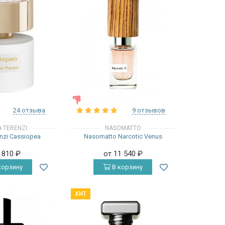
ЖЕНСКИЕ
24 отзыва
9 отзывов
A TERENZI
NASOMATTO
enzi Cassiopea
Nasomatto Narcotic Venus
5 810
₽
от 11 540
₽
корзину
В корзину
ХИТ