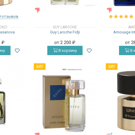
ЖЕНСКИЕ
ЖЕНСКИЕ
9 отзывов
ENZI
GUY LAROCHE
AM
 Casanova
Guy Laroche Fidji
Amouage In
0
₽
от 2 200
₽
от 2
ину
В корзину
В 
ХИТ
ХИТ
ЖЕНСКИЕ
УНИСЕКС