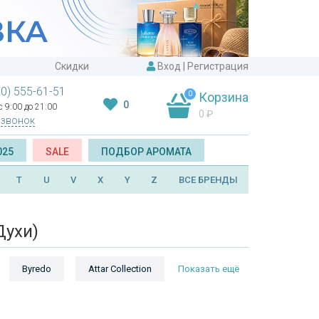
Скидки
Вход
|
Регистрация
00) 555-61-51
0
Корзина
0
 9:00 до 21:00
0
₽
 звонок
025
SALE
ПОДБОР АРОМАТА
T
U
V
X
Y
Z
ВСЕ БРЕНДЫ
Духи)
Byredo
Attar Collection
Показать ещё