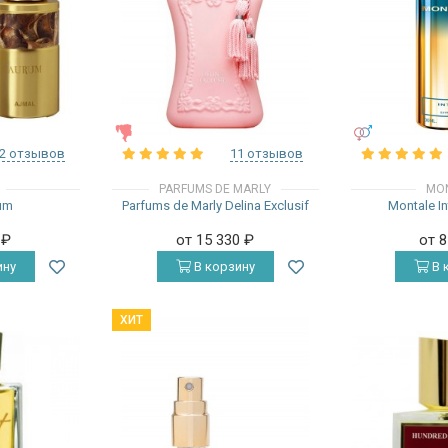
ЖЕНСКИЕ
УНИСЕКС
2 отзывов
11 отзывов
PARFUMS DE MARLY
MO
um
Parfums de Marly Delina Exclusif
Montale In
0
₽
от 15 330
₽
от 
ину
В корзину
В 
ХИТ