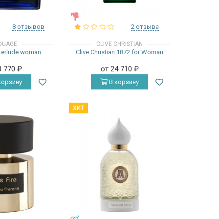
ЖЕНСКИЕ
8 отзывов
2 отзыва
OUAGE
CLIVE CHRISTIAN
terlude woman
Clive Christian 1872 for Woman
8 770
₽
от 24 710
₽
корзину
В корзину
ХИТ
УНИСЕКС