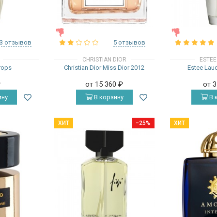
ЖЕНСКИЕ
ЖЕНСКИЕ
3 отзывов
5 отзывов
CHRISTIAN DIOR
ESTEE
rops
Christian Dior Miss Dior 2012
Estee Laud
₽
от 15 360
₽
от 
ину
В корзину
В 
ХИТ
−25%
ХИТ