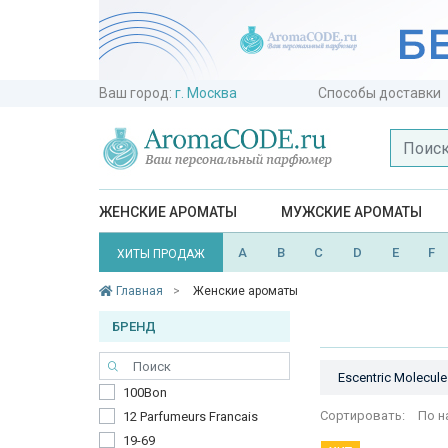
Ваш город:
г. Москва
Способы доставки
ЖЕНСКИЕ АРОМАТЫ
МУЖСКИЕ АРОМАТЫ
A
B
C
D
E
F
ХИТЫ ПРОДАЖ
Главная
Женские ароматы
БРЕНД
Escentric Molecule
100Bon
Сортировать:
По н
12 Parfumeurs Francais
Tom Ford
19-69