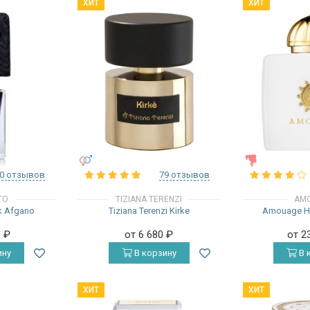
ХИТ
ХИТ
УНИСЕКС
ЖЕНСКИЕ
0 отзывов
79 отзывов
TO
TIZIANA TERENZI
AM
k Afgano
Tiziana Terenzi Kirke
Amouage H
0
₽
от 6 680
₽
от 2
ину
В корзину
В 
ХИТ
ХИТ