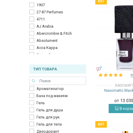
ХИТ
1907
27 87 Perfumes
4711
AJ Arabia
Abercrombie & Fitch
Absolument
Acca Kappa
Accendis
Acqua Di Biella
УНИСЕКС
ТИП ТОВАРА
Acqua Di Monaco
6
Acqua di Genova
Acqua di Parma
NASOMAT
Ароматизатор
Nasomatto Blac
Acqua di Sardegna
База под макияж
Adam Levine
от 13 03
Гель
Adamo Parfum
В корз
Гель для душа
Adidas
Гель для рук
Adriano Domianni
Гель для тела
ХИТ
Adrienne Vittadini
Дезодорант