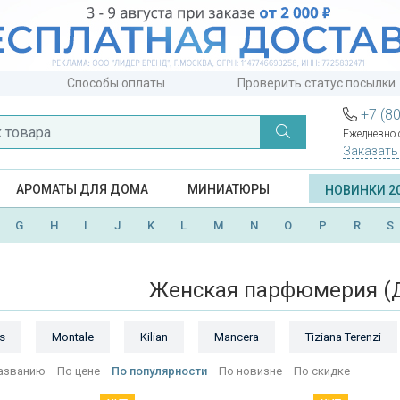
Способы оплаты
Проверить статус посылки
+7 (8
Ежедневно с
Заказать
АРОМАТЫ ДЛЯ ДОМА
МИНИАТЮРЫ
НОВИНКИ 2
G
H
I
J
K
L
M
N
O
P
R
S
Женская парфюмерия (
s
Montale
Kilian
Mancera
Tiziana Terenzi
азванию
По цене
По популярности
По новизне
По скидке
ByBozo
Jo Malone