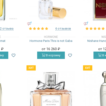
УНИСЕКС
УНИСЕКС
2 отзыва
6 отзывов
E
HORMONE
NI
imat
Hormone Paris This is not Gaba
Nishane Hund
0
₽
от 16 260
₽
от 1
ину
В корзину
В 
ХИТ
ХИТ