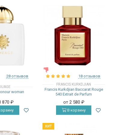
ЖЕНСКИЕ
28 отзывов
18 отзывов
FRANCIS KURKDJIAN
OUAGE
Francis Kurkdjian Baccarat Rouge
onour woman
540 Extrait de Parfum
3 870
₽
от 2 580
₽
корзину
В корзину
ХИТ