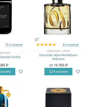
УНИСЕКС
16 отзывов
8 отзывов
ORMONDE JAYNE
ARFUMS
Ormonde Jayne Montabaco
Sensual Orchid
Intensivo
 680
₽
от 16 900
₽
корзину
В корзину