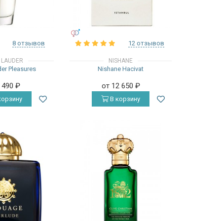
УНИСЕКС
8 отзывов
12 отзывов
 LAUDER
NISHANE
er Pleasures
Nishane Hacivat
3 490
₽
от 12 650
₽
корзину
В корзину