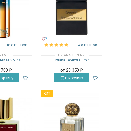
УНИСЕКС
18 отзывов
14 отзывов
NTALE
TIZIANA TERENZI
tense So Iris
Tiziana Terenzi Gumin
8 780
₽
от 23 350
₽
корзину
В корзину
ХИТ